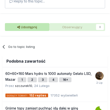
Reply to this topic...
Udostępnij
Obserwujący
0
Go to topic listing
Podobna zawartość
60x60x160 Mars hydro ts 1000 automaty Gelato LSD,
Mazar
1
2
3
4
16
Przez
szczurek10
,
24 Lutego
17352
wyświetleń
152
replies
Grórne topy zamiast puchnąć idą dalej w górę