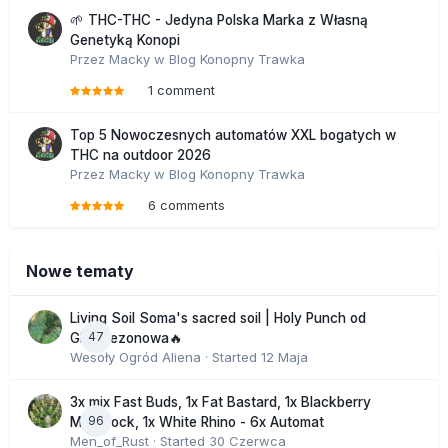
🌱 THC-THC - Jedyna Polska Marka z Własną
Genetyką Konopi
Przez
Macky
w
Blog Konopny Trawka
1 comment
Top 5 Nowoczesnych automatów XXL bogatych w
THC na outdoor 2026
Przez
Macky
w
Blog Konopny Trawka
6 comments
Nowe tematy
Living Soil Soma's sacred soil | Holy Punch od
47
GHS sezonowa🔥
Wesoły Ogród Aliena
· Started
12 Maja
3x mix Fast Buds, 1x Fat Bastard, 1x Blackberry
96
Moonrock, 1x White Rhino - 6x Automat
Men_of_Rust
· Started
30 Czerwca