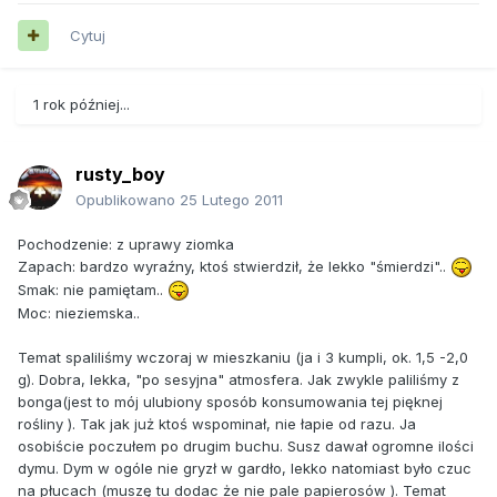
Cytuj
1 rok później...
rusty_boy
Opublikowano
25 Lutego 2011
Pochodzenie: z uprawy ziomka
Zapach: bardzo wyraźny, ktoś stwierdził, że lekko "śmierdzi"..
Smak: nie pamiętam..
Moc: nieziemska..
Temat spaliliśmy wczoraj w mieszkaniu (ja i 3 kumpli, ok. 1,5 -2,0
g). Dobra, lekka, "po sesyjna" atmosfera. Jak zwykle paliliśmy z
bonga(jest to mój ulubiony sposób konsumowania tej pięknej
rośliny ). Tak jak już ktoś wspominał, nie łapie od razu. Ja
osobiście poczułem po drugim buchu. Susz dawał ogromne ilości
dymu. Dym w ogóle nie gryzł w gardło, lekko natomiast było czuc
na płucach (muszę tu dodac że nie pale papierosów ). Temat