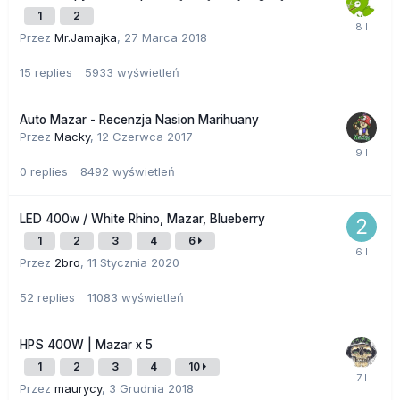
1
2
Przez
Mr.Jamajka
,
27 Marca 2018
15
replies
5933
wyświetleń
Auto Mazar - Recenzja Nasion Marihuany
Przez
Macky
,
12 Czerwca 2017
0
replies
8492
wyświetleń
LED 400w / White Rhino, Mazar, Blueberry
1
2
3
4
6
Przez
2bro
,
11 Stycznia 2020
52
replies
11083
wyświetleń
HPS 400W | Mazar x 5
1
2
3
4
10
Przez
maurycy
,
3 Grudnia 2018