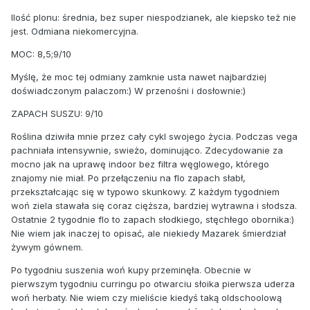
Ilość plonu: średnia, bez super niespodzianek, ale kiepsko też nie
jest. Odmiana niekomercyjna.
MOC: 8,5;9/10
Myślę, że moc tej odmiany zamknie usta nawet najbardziej
doświadczonym palaczom:) W przenośni i dosłownie:)
ZAPACH SUSZU: 9/10
Roślina dziwiła mnie przez cały cykl swojego życia. Podczas vega
pachniała intensywnie, swieżo, dominująco. Zdecydowanie za
mocno jak na uprawę indoor bez filtra węglowego, którego
znajomy nie miał. Po przełączeniu na flo zapach słabł,
przekształcając się w typowo skunkowy. Z każdym tygodniem
woń ziela stawała się coraz cięższa, bardziej wytrawna i słodsza.
Ostatnie 2 tygodnie flo to zapach słodkiego, stęchłego obornika:)
Nie wiem jak inaczej to opisać, ale niekiedy Mazarek śmierdział
żywym gównem.
Po tygodniu suszenia woń kupy przeminęła. Obecnie w
pierwszym tygodniu curringu po otwarciu słoika pierwsza uderza
woń herbaty. Nie wiem czy mieliście kiedyś taką oldschoolową