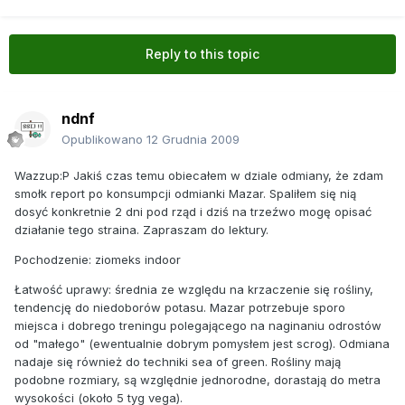
Reply to this topic
ndnf
Opublikowano
12 Grudnia 2009
Wazzup:P Jakiś czas temu obiecałem w dziale odmiany, że zdam
smołk report po konsumpcji odmianki Mazar. Spaliłem się nią
dosyć konkretnie 2 dni pod rząd i dziś na trzeźwo mogę opisać
działanie tego straina. Zapraszam do lektury.
Pochodzenie: ziomeks indoor
Łatwość uprawy: średnia ze względu na krzaczenie się rośliny,
tendencję do niedoborów potasu. Mazar potrzebuje sporo
miejsca i dobrego treningu polegającego na naginaniu odrostów
od "małego" (ewentualnie dobrym pomysłem jest scrog). Odmiana
nadaje się również do techniki sea of green. Rośliny mają
podobne rozmiary, są względnie jednorodne, dorastają do metra
wysokości (około 5 tyg vega).