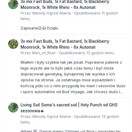
3x mix Fast Buds, 1x Fat Bastard, 1x Blackberry
Moonrock, 1x White Rhino - 6x Automat
Przez
Wesoły Ogród Aliena
·
Opublikowano
11 godzin
temu
Zapisane😉👍 Dzięki
3x mix Fast Buds, 1x Fat Bastard, 1x Blackberry
Moonrock, 1x White Rhino - 6x Automat
Przez
Men_of_Rust
·
Opublikowano
13 godzin temu
Miałem i były szybkie tak jak pisali. Poprawne palenie z
tego wyszło ale to było jakiś czas temu i być może
dopracowali genetykę, bynajmniej tak wynika z ich
opisów na stronie. Ja ostatniego mixa wysadzilem i
kończę póki co z nimi przygodę bo mam i sezonów dużo
i sporo automatów od Bud Voyage. Jak chcesz dużo i...
Living Soil Soma's sacred soil | Holy Punch od GHS
sezonowa🔥
Przez
Wesoły Ogród Aliena
·
Opublikowano
13 godzin
temu
Witam 👋 Dzisiaj mamy 23dzien od flipa i gwiazdeczki