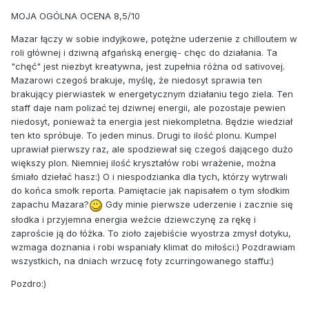
MOJA OGÓLNA OCENA 8,5/10
Mazar łączy w sobie indyjkowe, potężne uderzenie z chilloutem w
roli głównej i dziwną afgańską energię- chęc do działania. Ta
"chęć" jest niezbyt kreatywna, jest zupełnia różna od sativovej.
Mazarowi czegoś brakuje, myślę, że niedosyt sprawia ten
brakujący pierwiastek w energetycznym działaniu tego ziela. Ten
staff daje nam polizać tej dziwnej energii, ale pozostaje pewien
niedosyt, ponieważ ta energia jest niekompletna. Będzie wiedział
ten kto spróbuje. To jeden minus. Drugi to ilość plonu. Kumpel
uprawiał pierwszy raz, ale spodziewał się czegoś dającego dużo
większy plon. Niemniej ilość kryształów robi wrażenie, można
śmiało dziełać hasz:) O i niespodzianka dla tych, którzy wytrwali
do końca smołk reporta. Pamiętacie jak napisałem o tym słodkim
zapachu Mazara?
Gdy minie pierwsze uderzenie i zacznie się
słodka i przyjemna energia weźcie dziewczynę za rękę i
zaproście ją do łóżka. To zioło zajebiście wyostrza zmysł dotyku,
wzmaga doznania i robi wspaniały klimat do miłości:) Pozdrawiam
wszystkich, na dniach wrzucę foty zcurringowanego staffu:)
Pozdro:)