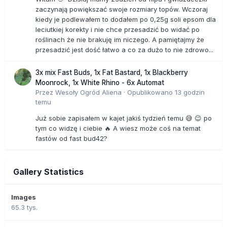
zaczynają powiększać swoje rozmiary topów. Wczoraj
kiedy je podlewałem to dodałem po 0,25g soli epsom dla
leciutkiej korekty i nie chce przesadzić bo widać po
roślinach że nie brakuję im niczego. A pamiętajmy że
przesadzić jest dość łatwo a co za dużo to nie zdrowo...
3x mix Fast Buds, 1x Fat Bastard, 1x Blackberry
Moonrock, 1x White Rhino - 6x Automat
Przez
Wesoły Ogród Aliena
·
Opublikowano
13 godzin
temu
Już sobie zapisałem w kajet jakiś tydzień temu 😅 😉 po
tym co widzę i ciebie 🔥 A wiesz może coś na temat
fastów od fast bud42?
Gallery Statistics
Images
65.3 tys.