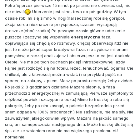
Potrafię przez pierwsze 15 minut po jaraniu nie otwierać ust, nic
nie mówić
Uderzenie jest silne, trwa do pół godziny. W tym
czasie robi mi się zimno w nogi(narzeczonej robi się gorąco),
akcja serca nieznacznie przyspiesza, czasem występują
dreszcze(choć rzadko) Po pewnym czasie główne uderzenie
puszcza i zaczyna się wspaniała
energetyczna
faza,
objawiająca się chęcią do rozmowy, chęcią obserwacji itd:) nie
jest to może jakaś super kreatywna faza, nie sypiesz milionami
pomysłów, a raczej analizujesz i obserwujesz to co jest dookoła
Ciebie. Nie ma po tych buchach jakiejś introspektywnej jazdy.
Fajnie jest rozłożyć się na fotelu, leżeć, leniuchować, ogarnia Cie
chillout, ale z łatwością można wstać i na przykład pójść na
spacer, na zakupy, z psem. Masz po prostu energię żeby działać.
Po jakiś 2-3 godzinach działanie Mazara słabnie, a faza
przechodzi z energetycznej w zamulającą. Pierwsze symptomy to
ciężkość powiek i szczypanie oczu:) Mimo to troszkę trzeba się
pokręcić, żeby po nim zasnąć, a palenie bezpośrednio przed
snem odpada w 100% procentach:) Nie zaśniecie, nie ma siły. Nie
zauważyłem jakiegokolwiek wpływu Mazara na jakość samego
snu, ani samopoczucia następnego dnia. Może troszkę dłużej się
śpi, ale ze wstaniem rano nie ma większego problemu niż
normalnie.