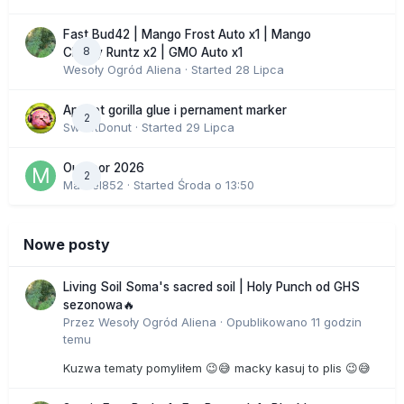
Fast Bud42 | Mango Frost Auto x1 | Mango
8
Cherry Runtz x2 | GMO Auto x1
Wesoły Ogród Aliena
· Started
28 Lipca
Apricot gorilla glue i pernament marker
2
SweetDonut
· Started
29 Lipca
Outdoor 2026
2
Marcel852
· Started
Środa o 13:50
Nowe posty
Living Soil Soma's sacred soil | Holy Punch od GHS
sezonowa🔥
Przez
Wesoły Ogród Aliena
·
Opublikowano
11 godzin
temu
Kuzwa tematy pomyliłem 😉😅 macky kasuj to plis 😉😅