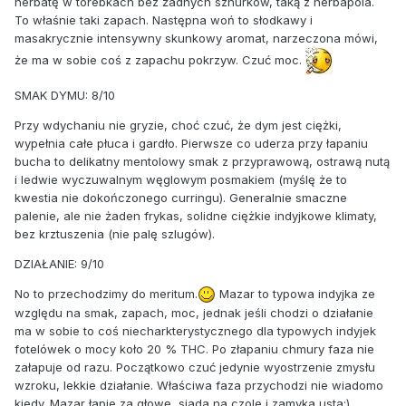
herbatę w torebkach bez żadnych sznurków, taką z herbapola.
To właśnie taki zapach. Następna woń to słodkawy i
masakrycznie intensywny skunkowy aromat, narzeczona mówi,
że ma w sobie coś z zapachu pokrzyw. Czuć moc.
SMAK DYMU: 8/10
Przy wdychaniu nie gryzie, choć czuć, że dym jest ciężki,
wypełnia całe płuca i gardło. Pierwsze co uderza przy łapaniu
bucha to delikatny mentolowy smak z przyprawową, ostrawą nutą
i ledwie wyczuwalnym węglowym posmakiem (myślę że to
kwestia nie dokończonego curringu). Generalnie smaczne
palenie, ale nie żaden frykas, solidne ciężkie indyjkowe klimaty,
bez krztuszenia (nie palę szlugów).
DZIAŁANIE: 9/10
No to przechodzimy do meritum.
Mazar to typowa indyjka ze
względu na smak, zapach, moc, jednak jeśli chodzi o działanie
ma w sobie to coś niecharkterystycznego dla typowych indyjek
fotelówek o mocy koło 20 % THC. Po złapaniu chmury faza nie
załapuje od razu. Początkowo czuć jedynie wyostrzenie zmysłu
wzroku, lekkie działanie. Właściwa faza przychodzi nie wiadomo
kiedy. Mazar łapie za głowę, siada na czole i zamyka usta:)