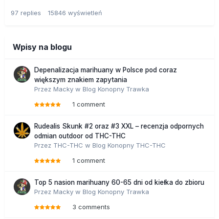
97
replies
15846
wyświetleń
Wpisy na blogu
Depenalizacja marihuany w Polsce pod coraz
większym znakiem zapytania
Przez
Macky
w
Blog Konopny Trawka
1 comment
Rudealis Skunk #2 oraz #3 XXL – recenzja odpornych
odmian outdoor od THC-THC
Przez
THC-THC
w
Blog Konopny THC-THC
1 comment
Top 5 nasion marihuany 60-65 dni od kiełka do zbioru
Przez
Macky
w
Blog Konopny Trawka
3 comments