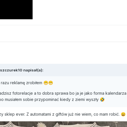
szczurek10
napisał(a):
d razu reklamę zrobiłem
😁
😁
zisz fotorelacje a to dobra sprawa bo ja je jako forma kalendarza 
 bo musiałem sobie przypominać kiedy z ziemi wyszły
🤣
zy sklep ever. Z automatami z giftów już nie wiem, co mam robić.
😄