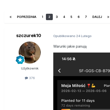
POPRZEDNIA
1
2
3
4
5
6
7
DALEJ
szczurek10
Opublikowano
24 Lutego
Warunki jakie panują
Użytkownik
376