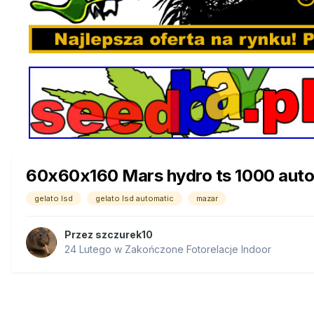
60x60x160 Mars hydro ts 1000 auto
gelato lsd
gelato lsd automatic
mazar
Przez
szczurek10
24 Lutego
w
Zakończone Fotorelacje Indoor