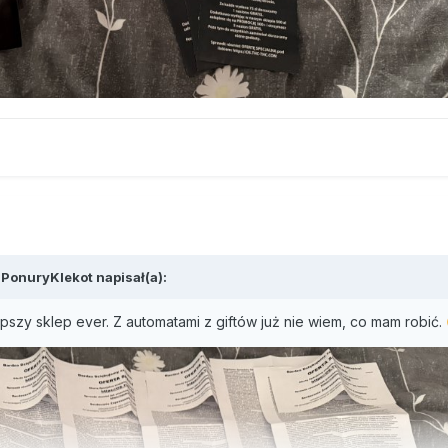
,
PonuryKlekot
napisał(a):
epszy sklep ever. Z automatami z giftów już nie wiem, co mam robić.