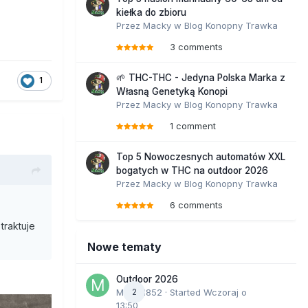
kiełka do zbioru
Przez
Macky
w
Blog Konopny Trawka
3 comments
🌱 THC-THC - Jedyna Polska Marka z
1
Własną Genetyką Konopi
Przez
Macky
w
Blog Konopny Trawka
1 comment
Top 5 Nowoczesnych automatów XXL
bogatych w THC na outdoor 2026
Przez
Macky
w
Blog Konopny Trawka
6 comments
traktuje
Nowe tematy
Outdoor 2026
Marcel852
2
· Started
Wczoraj o
13:50