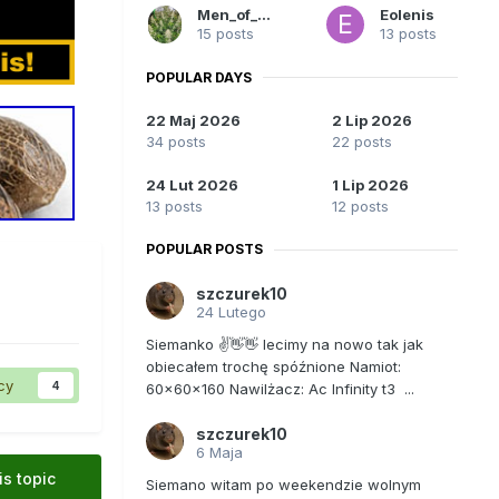
Men_of_Rust
Eolenis
15 posts
13 posts
POPULAR DAYS
22 Maj 2026
2 Lip 2026
34 posts
22 posts
24 Lut 2026
1 Lip 2026
13 posts
12 posts
POPULAR POSTS
szczurek10
24 Lutego
Siemanko ✌️👋👋 lecimy na nowo tak jak
obiecałem trochę spóźnione Namiot:
cy
4
60x60x160 Nawilżacz: Ac Infinity t3 ...
szczurek10
6 Maja
is topic
Siemano witam po weekendzie wolnym