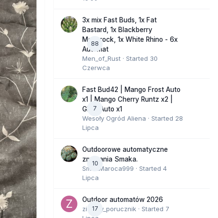
3x mix Fast Buds, 1x Fat
Bastard, 1x Blackberry
Moonrock, 1x White Rhino - 6x
88
Automat
Men_of_Rust
· Started
30
Czerwca
Fast Bud42 | Mango Frost Auto
x1 | Mango Cherry Runtz x2 |
7
GMO Auto x1
Wesoły Ogród Aliena
· Started
28
Lipca
Outdoorowe automatyczne
zmagania Smaka.
10
SmakMaroca999
· Started
4
Lipca
Outdoor automatów 2026
zielony_porucznik
17
· Started
7