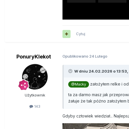
Cytuj
PonuryKlekot
Opublikowano
24 Lutego
W dniu 24.02.2026 o 13:53,
założyłem relke i o
@Macky
ta za darmo masz jak przeprowad
Użytkownik
żałuje że tak późno założyłem
143
Gdyby człowiek wiedział... Najleps