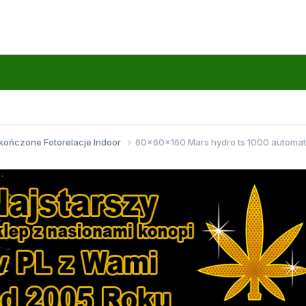
kończone Fotorelacje Indoor
60x60x160 Mars hydro ts 1000 automat