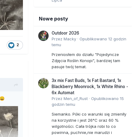
Lipca
Nowe posty
Outdoor 2026
Przez
Macky
·
Opublikowano
12 godzin
temu
2
Przeniosłem do działu "Pojedyncze
Zdjęcia Roślin Konopi", bardziej tam
pasuje twój temat.
3x mix Fast Buds, 1x Fat Bastard, 1x
Blackberry Moonrock, 1x White Rhino -
6x Automat
Przez
Men_of_Rust
·
Opublikowano
15
😄
godzin temu
Siemanko. Póki co warunki się zmieniły
na korzystne i jest 26°C oraz 60 %
wilgotności. Cała trójka robi to co
powinna, puchnie,nie marudzi i