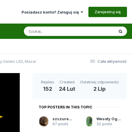
Zarejestruj się
Posiadasz konto? Zaloguj się
y Gelato LSD, Mazar
Cała aktywność
Replies
Created
Ostatniej odpowiedzi
152
24 Lut
2 Lip
TOP POSTERS IN THIS TOPIC
szczurek10
Wesoły Ogród Aliena
67 posts
32 posts