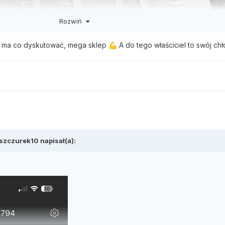
Rozwiń
e ma co dyskutować, mega sklep
A do tego właściciel to swój ch
💪
szczurek10
napisał(a):