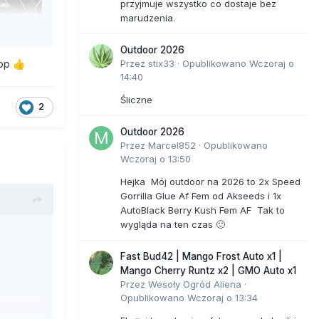
przyjmuje wszystko co dostaje bez
marudzenia.
Outdoor 2026
łop
Przez
stix33
·
Opublikowano
Wczoraj o
👍
14:40
Śliczne
2
Outdoor 2026
Przez
Marcel852
·
Opublikowano
Wczoraj o 13:50
Hejka Mój outdoor na 2026 to 2x Speed
Gorrilla Glue Af Fem od Akseeds i 1x
AutoBlack Berry Kush Fem AF Tak to
wygląda na ten czas 🙂
Fast Bud42 | Mango Frost Auto x1 |
Mango Cherry Runtz x2 | GMO Auto x1
Przez
Wesoły Ogród Aliena
·
Opublikowano
Wczoraj o 13:34