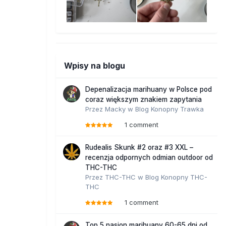
Wpisy na blogu
Depenalizacja marihuany w Polsce pod
coraz większym znakiem zapytania
Przez
Macky
w
Blog Konopny Trawka
1 comment
Rudealis Skunk #2 oraz #3 XXL –
recenzja odpornych odmian outdoor od
THC-THC
Przez
THC-THC
w
Blog Konopny THC-
THC
1 comment
Top 5 nasion marihuany 60-65 dni od