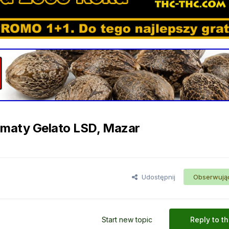
maty Gelato LSD, Mazar
Udostępnij
Obserwują
Start new topic
Reply to th