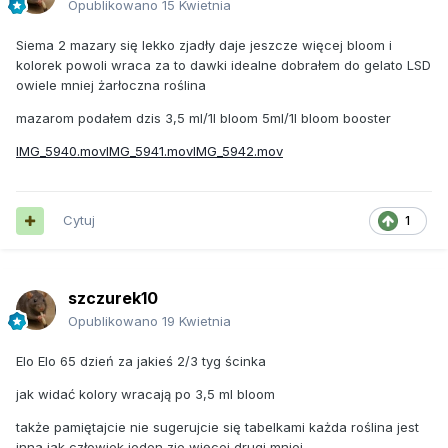
Opublikowano
15 Kwietnia
Siema 2 mazary się lekko zjadły daje jeszcze więcej bloom i
kolorek powoli wraca za to dawki idealne dobrałem do gelato LSD
owiele mniej żarłoczna roślina
mazarom podałem dzis 3,5 ml/1l bloom 5ml/1l bloom booster
IMG_5940.mov
IMG_5941.mov
IMG_5942.mov
Cytuj
1
szczurek10
Opublikowano
19 Kwietnia
Elo Elo 65 dzień za jakieś 2/3 tyg ścinka
jak widać kolory wracają po 3,5 ml bloom
także pamiętajcie nie sugerujcie się tabelkami każda roślina jest
inna jak człowiek jeden zje więcej drugi mniej