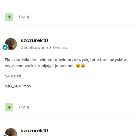
Cytuj
szczurek10
Opublikowano
8 Kwietnia
Elo szkodniki chuj wie co to było przezwyciężone bez oprysków
wygrałem walkę zabijając je palcami
😂
😂
54 dzień
IMG_5841.mov
Cytuj
szczurek10