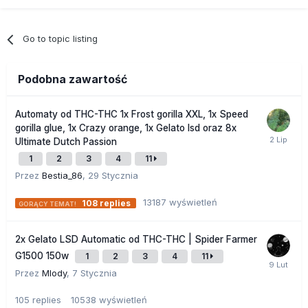
Go to topic listing
Podobna zawartość
Automaty od THC-THC 1x Frost gorilla XXL, 1x Speed
gorilla glue, 1x Crazy orange, 1x Gelato lsd oraz 8x
Ultimate Dutch Passion
1
2
3
4
11
Przez
Bestia_86
,
29 Stycznia
13187
wyświetleń
108
replies
2x Gelato LSD Automatic od THC-THC | Spider Farmer
G1500 150w
1
2
3
4
11
Przez
Mlody
,
7 Stycznia
105
replies
10538
wyświetleń