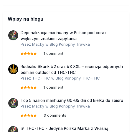
Wpisy na blogu
Depenalizacja marihuany w Polsce pod coraz
większym znakiem zapytania
Przez
Macky
w
Blog Konopny Trawka
1 comment
Rudealis Skunk #2 oraz #3 XXL – recenzja odpornych
odmian outdoor od THC-THC
Przez
THC-THC
w
Blog Konopny THC-THC
1 comment
Top 5 nasion marihuany 60-65 dni od kiełka do zbioru
Przez
Macky
w
Blog Konopny Trawka
3 comments
🌱 THC-THC - Jedyna Polska Marka z Własną