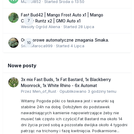
Marcel852
· Started
Środa o 13:50
Fast Bud42 | Mango Frost Auto x1 | Mango
7
Cherry Runtz x2 | GMO Auto x1
Wesoły Ogród Aliena
· Started
28 Lipca
Outdoorowe automatyczne zmagania Smaka.
10
SmakMaroca999
· Started
4 Lipca
Nowe posty
3x mix Fast Buds, 1x Fat Bastard, 1x Blackberry
Moonrock, 1x White Rhino - 6x Automat
Przez
Men_of_Rust
·
Opublikowano
3 godziny temu
Witamy. Pogoda póki co łaskawa jest i warunki są
stabilne 24h na dobę. Dołożyłem do podstawek
nawadniających kamienie napowietrzające żeby nie
musieć tak często ich czyścić.Fat Bastard ma około 14
dni życia przed sobą a pozostała dwójka około 4 tygodni
patrząc na trichomy i fazę kwitnięcia. Podkarmione...