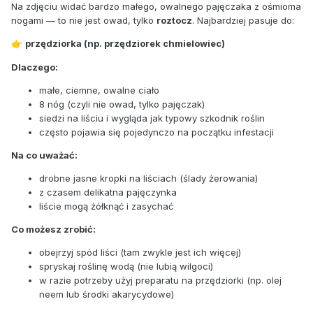
Na zdjęciu widać bardzo małego, owalnego pajęczaka z ośmioma
nogami — to nie jest owad, tylko
roztocz
. Najbardziej pasuje do:
przędziorka (np. przędziorek chmielowiec)
👉
Dlaczego:
małe, ciemne, owalne ciało
8 nóg (czyli nie owad, tylko pajęczak)
siedzi na liściu i wygląda jak typowy szkodnik roślin
często pojawia się pojedynczo na początku infestacji
Na co uważać:
drobne jasne kropki na liściach (ślady żerowania)
z czasem delikatna pajęczynka
liście mogą żółknąć i zasychać
Co możesz zrobić:
obejrzyj spód liści (tam zwykle jest ich więcej)
spryskaj roślinę wodą (nie lubią wilgoci)
w razie potrzeby użyj preparatu na przędziorki (np. olej
neem lub środki akarycydowe)