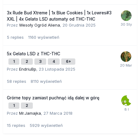
3x Rude Bud Xtreme | 1x Blue Cookies | 1x Lowres#3
XXL | 4x Gelato LSD automaty od THC-THC
Przez
Wesoły Ogród Aliena
,
20 Grudnia 2025
5
replies
1160
wyświetleń
5x Gelato LSD z THC-THC
1
2
3
4
6
Przez
EndriuBp
,
23 Listopada 2025
58
replies
8110
wyświetleń
Grórne topy zamiast puchnąć idą dalej w górę
1
2
Przez
Mr.Jamajka
,
27 Marca 2018
15
replies
5929
wyświetleń