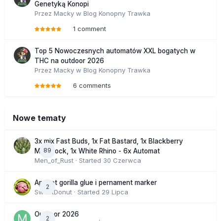
Genetyką Konopi
Przez
Macky
w
Blog Konopny Trawka
1 comment
Top 5 Nowoczesnych automatów XXL bogatych w
THC na outdoor 2026
Przez
Macky
w
Blog Konopny Trawka
6 comments
Nowe tematy
3x mix Fast Buds, 1x Fat Bastard, 1x Blackberry
89
Moonrock, 1x White Rhino - 6x Automat
Men_of_Rust
· Started
30 Czerwca
Apricot gorilla glue i pernament marker
2
SweetDonut
· Started
29 Lipca
Outdoor 2026
2