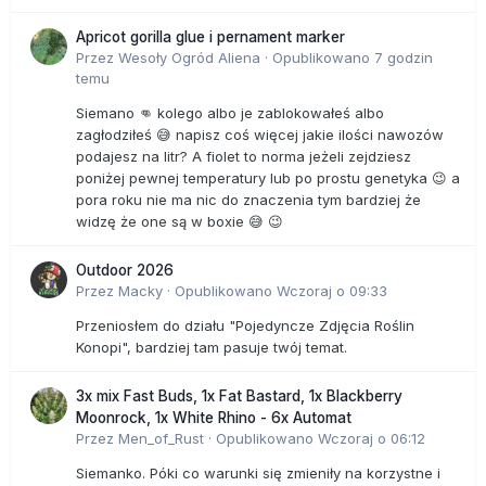
Apricot gorilla glue i pernament marker
Przez
Wesoły Ogród Aliena
·
Opublikowano
7 godzin
temu
Siemano 👊 kolego albo je zablokowałeś albo
zagłodziłeś 😅 napisz coś więcej jakie ilości nawozów
podajesz na litr? A fiolet to norma jeżeli zejdziesz
poniżej pewnej temperatury lub po prostu genetyka 😉 a
pora roku nie ma nic do znaczenia tym bardziej że
widzę że one są w boxie 😅 😉
Outdoor 2026
Przez
Macky
·
Opublikowano
Wczoraj o 09:33
Przeniosłem do działu "Pojedyncze Zdjęcia Roślin
Konopi", bardziej tam pasuje twój temat.
3x mix Fast Buds, 1x Fat Bastard, 1x Blackberry
Moonrock, 1x White Rhino - 6x Automat
Przez
Men_of_Rust
·
Opublikowano
Wczoraj o 06:12
Siemanko. Póki co warunki się zmieniły na korzystne i