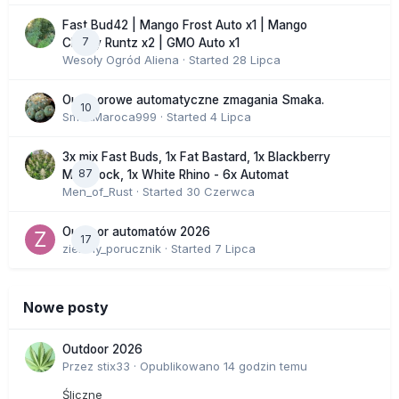
Fast Bud42 | Mango Frost Auto x1 | Mango
7
Cherry Runtz x2 | GMO Auto x1
Wesoły Ogród Aliena
· Started
28 Lipca
Outdoorowe automatyczne zmagania Smaka.
10
SmakMaroca999
· Started
4 Lipca
3x mix Fast Buds, 1x Fat Bastard, 1x Blackberry
87
Moonrock, 1x White Rhino - 6x Automat
Men_of_Rust
· Started
30 Czerwca
Outdoor automatów 2026
17
zielony_porucznik
· Started
7 Lipca
Nowe posty
Outdoor 2026
Przez
stix33
·
Opublikowano
14 godzin temu
Śliczne