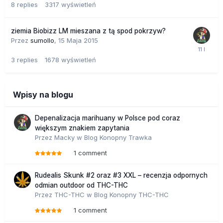
8
replies
3317
wyświetleń
ziemia Biobizz LM mieszana z tą spod pokrzyw?
Przez
sumollo
,
15 Maja 2015
3
replies
1678
wyświetleń
Wpisy na blogu
Depenalizacja marihuany w Polsce pod coraz
większym znakiem zapytania
Przez
Macky
w
Blog Konopny Trawka
1 comment
Rudealis Skunk #2 oraz #3 XXL – recenzja odpornych
odmian outdoor od THC-THC
Przez
THC-THC
w
Blog Konopny THC-THC
1 comment