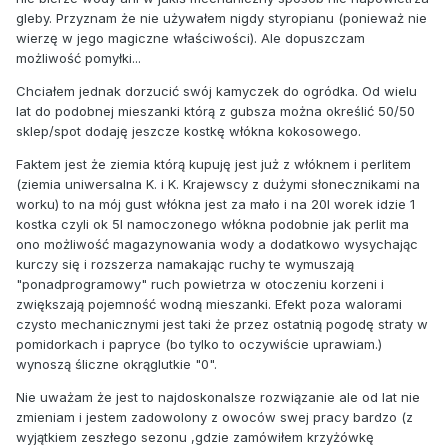
gleby. Przyznam że nie używałem nigdy styropianu (ponieważ nie
wierzę w jego magiczne właściwości). Ale dopuszczam
możliwość pomyłki...
Chciałem jednak dorzucić swój kamyczek do ogródka. Od wielu
lat do podobnej mieszanki którą z gubsza można określić 50/50
sklep/spot dodaję jeszcze kostkę włókna kokosowego.
Faktem jest że ziemia którą kupuję jest już z włóknem i perlitem
(ziemia uniwersalna K. i K. Krajewscy z dużymi słonecznikami na
worku) to na mój gust włókna jest za mało i na 20l worek idzie 1
kostka czyli ok 5l namoczonego włókna podobnie jak perlit ma
ono możliwość magazynowania wody a dodatkowo wysychając
kurczy się i rozszerza namakając ruchy te wymuszają
"ponadprogramowy" ruch powietrza w otoczeniu korzeni i
zwiększają pojemność wodną mieszanki. Efekt poza walorami
czysto mechanicznymi jest taki że przez ostatnią pogodę straty w
pomidorkach i papryce (bo tylko to oczywiście uprawiam.)
wynoszą śliczne okrąglutkie "0".
Nie uważam że jest to najdoskonalsze rozwiązanie ale od lat nie
zmieniam i jestem zadowolony z owoców swej pracy bardzo (z
wyjątkiem zeszłego sezonu ,gdzie zamówiłem krzyżówkę