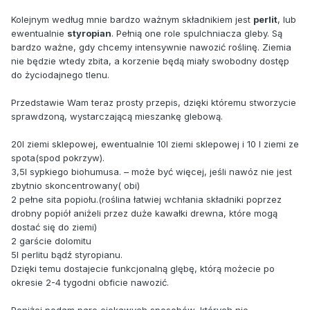
Kolejnym według mnie bardzo ważnym składnikiem jest
perlit
, lub
ewentualnie
styropian
. Pełnią one role spulchniacza gleby. Są
bardzo ważne, gdy chcemy intensywnie nawozić roślinę. Ziemia
nie będzie wtedy zbita, a korzenie będą miały swobodny dostęp
do życiodajnego tlenu.
Przedstawie Wam teraz prosty przepis, dzięki któremu stworzycie
sprawdzoną, wystarczającą mieszankę glebową.
20l ziemi sklepowej, ewentualnie 10l ziemi sklepowej i 10 l ziemi ze
spota(spod pokrzyw).
3,5l sypkiego biohumusa. – może być więcej, jeśli nawóz nie jest
zbytnio skoncentrowany( obi)
2 pełne sita popiołu.(roślina łatwiej wchłania składniki poprzez
drobny popiół aniżeli przez duże kawałki drewna, które mogą
dostać się do ziemi)
2 garście dolomitu
5l perlitu bądź styropianu.
Dzięki temu dostajecie funkcjonalną glębę, którą możecie po
okresie 2-4 tygodni obficie nawozić.
Poniżej podam pare ciekawych sposobów, których nie