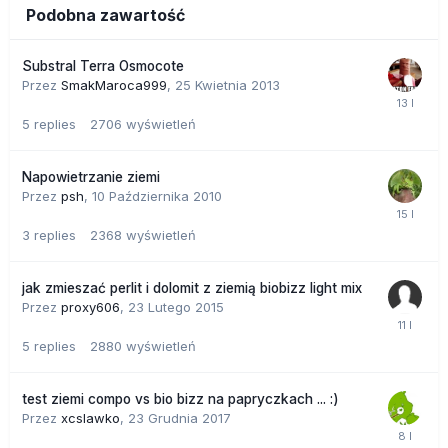
Podobna zawartość
Substral Terra Osmocote
Przez
SmakMaroca999
,
25 Kwietnia 2013
5
replies
2706
wyświetleń
Napowietrzanie ziemi
Przez
psh
,
10 Października 2010
3
replies
2368
wyświetleń
jak zmieszać perlit i dolomit z ziemią biobizz light mix
Przez
proxy606
,
23 Lutego 2015
5
replies
2880
wyświetleń
test ziemi compo vs bio bizz na papryczkach ... :)
Przez
xcslawko
,
23 Grudnia 2017