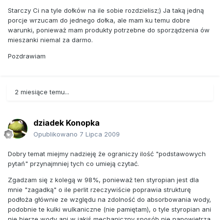
Starczy Ci na tyle dołków na ile sobie rozdzielisz;) Ja taką jedną
porcje wrzucam do jednego dołka, ale mam ku temu dobre
warunki, ponieważ mam produkty potrzebne do sporządzenia ów
mieszanki niemal za darmo.
Pozdrawiam
2 miesiące temu...
dziadek Konopka
Opublikowano
7 Lipca 2009
Dobry temat miejmy nadzieję że ograniczy ilość "podstawowych
pytań" przynajmniej tych co umieją czytać.
Zgadzam się z kolegą w 98%, ponieważ ten styropian jest dla
mnie "zagadką" o ile perlit rzeczywiście poprawia strukturę
podłoża głównie ze względu na zdolność do absorbowania wody,
podobnie te kulki wulkaniczne (nie pamiętam), o tyle styropian ani
nie bierze wody ani w jakiś mechaniczny sposób nie napowietrza