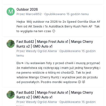
Outdoor 2026
Przez
Marcel852
·
Opublikowano
15 godzin temu
Hejka Mój outdoor na 2026 to 2x Speed Gorrilla Glue Af
Fem od AK Seeds i 1x AutoBlack Berry Kush Fem AF Tak
to wygląda na ten czas 🙂
Fast Bud42 | Mango Frost Auto x1 | Mango Cherry
Runtz x2 | GMO Auto x1
Przez
Wesoły Ogród Aliena
·
Opublikowano
15 godzin
temu
Elo👊 i tu wstawiam foty z przed chwili i muszę przyznać
że maleństwa się rozkręcają i mam już jedną faworytkę i
na pewno widzicie o którą mi chodzi😉. Tak to jest
właśnie Mango Cherry Runtz i wyraźnie jest do przodu
od pozostałych. Pozdro mordki wędzone 😉 🤣
Fast Bud42 | Mango Frost Auto x1 | Mango Cherry
Runtz x2 | GMO Auto x1
Przez
Wesoły Ogród Aliena
·
Opublikowano
15 godzin