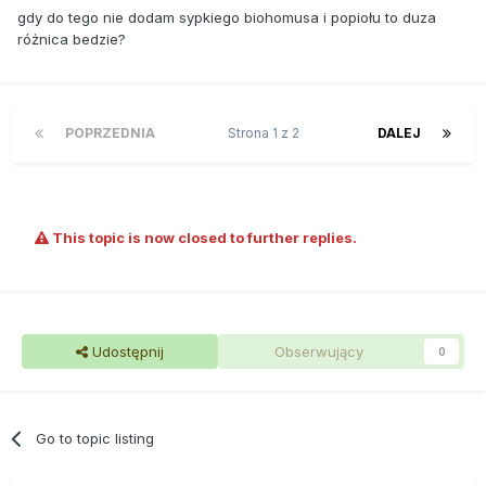
gdy do tego nie dodam sypkiego biohomusa i popiołu to duza
różnica bedzie?
POPRZEDNIA
Strona 1 z 2
DALEJ
This topic is now closed to further replies.
Udostępnij
Obserwujący
0
Go to topic listing