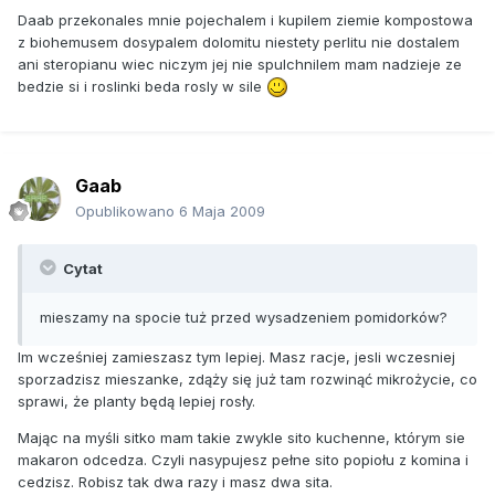
Daab przekonales mnie pojechalem i kupilem ziemie kompostowa
z biohemusem dosypalem dolomitu niestety perlitu nie dostalem
ani steropianu wiec niczym jej nie spulchnilem mam nadzieje ze
bedzie si i roslinki beda rosly w sile
Gaab
Opublikowano
6 Maja 2009
Cytat
mieszamy na spocie tuż przed wysadzeniem pomidorków?
Im wcześniej zamieszasz tym lepiej. Masz racje, jesli wczesniej
sporzadzisz mieszanke, zdąży się już tam rozwinąć mikrożycie, co
sprawi, że planty będą lepiej rosły.
Mając na myśli sitko mam takie zwykle sito kuchenne, którym sie
makaron odcedza. Czyli nasypujesz pełne sito popiołu z komina i
cedzisz. Robisz tak dwa razy i masz dwa sita.