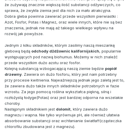
że zużywają znacznie większą ilość substancji odżywczych, co
sprawa, że zwykła ziemia jest dla nich za mało atrakcyjna.
Dobra gleba powinna zawierać przede wszystkim pierwiastki :
Azot, Fosfor, Potas i Magnez, oraz wiele innych, które nie są bez
znaczenia, jednak nie mają aż takiego wielkiego wpływu na
rozwój jak powyższe.
Jednym z kilku składników, którym zasilimy naszą mieszankę
glebową będą
odchody dżdżownic kalifornijskich
, popularnie
występujących pod nazwą biohumus. Możemy w nich znaleźć
przede wszystkim dużo azotu oraz fosfor.
Kolejną substancją wzbogacającą naszą ziemie będzie
popiół
drzewny
. Zawiera on dużo fosforu, który jest nam potrzebny
przy procesie kwitnienia. Najważniejszą jednak jego zaletą jest to,
że zawiera dużo także innych składników potrzebnych w fazie
wzrostu. Za jego pomocą roślina wykształca piękną, silną i
rozłożystą łodyge(Potas) oraz jest bardziej odporna na wszelakie
choroby.
Następnym składnikiem jest
dolomit
, który zawiera dużo
magnezu i wapna. Nie tylko wyrównuje pH, ale również ułatwia
absorbowanie substancji oraz wchłanianie światła!!!(cząsteczka
chlorofilu zbudowana jest z magnezu).