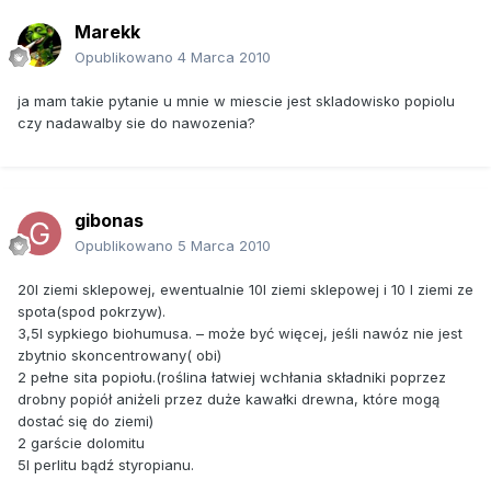
Marekk
Opublikowano
4 Marca 2010
ja mam takie pytanie u mnie w miescie jest skladowisko popiolu
czy nadawalby sie do nawozenia?
gibonas
Opublikowano
5 Marca 2010
20l ziemi sklepowej, ewentualnie 10l ziemi sklepowej i 10 l ziemi ze
spota(spod pokrzyw).
3,5l sypkiego biohumusa. – może być więcej, jeśli nawóz nie jest
zbytnio skoncentrowany( obi)
2 pełne sita popiołu.(roślina łatwiej wchłania składniki poprzez
drobny popiół aniżeli przez duże kawałki drewna, które mogą
dostać się do ziemi)
2 garście dolomitu
5l perlitu bądź styropianu.