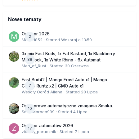
Nowe tematy
Outdoor 2026
2
Marcel852
· Started
Wczoraj o 13:50
3x mix Fast Buds, 1x Fat Bastard, 1x Blackberry
88
Moonrock, 1x White Rhino - 6x Automat
Men_of_Rust
· Started
30 Czerwca
Fast Bud42 | Mango Frost Auto x1 | Mango
7
Cherry Runtz x2 | GMO Auto x1
Wesoły Ogród Aliena
· Started
28 Lipca
Outdoorowe automatyczne zmagania Smaka.
10
SmakMaroca999
· Started
4 Lipca
Outdoor automatów 2026
17
zielony_porucznik
· Started
7 Lipca