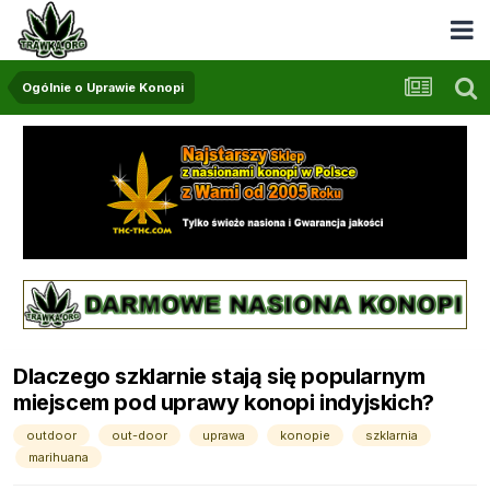
Ogólnie o Uprawie Konopi
Dlaczego szklarnie stają się popularnym
miejscem pod uprawy konopi indyjskich?
outdoor
out-door
uprawa
konopie
szklarnia
marihuana