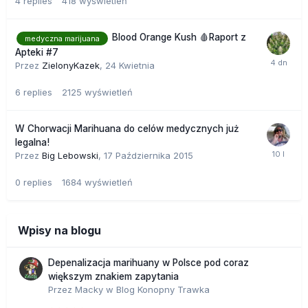
4
replies
418
wyświetleń
Blood Orange Kush 🩸Raport z
medyczna marijuana
Apteki #7
Przez
ZielonyKazek
,
24 Kwietnia
6
replies
2125
wyświetleń
W Chorwacji Marihuana do celów medycznych już
legalna!
Przez
Big Lebowski
,
17 Października 2015
0
replies
1684
wyświetleń
Wpisy na blogu
Depenalizacja marihuany w Polsce pod coraz
większym znakiem zapytania
Przez
Macky
w
Blog Konopny Trawka