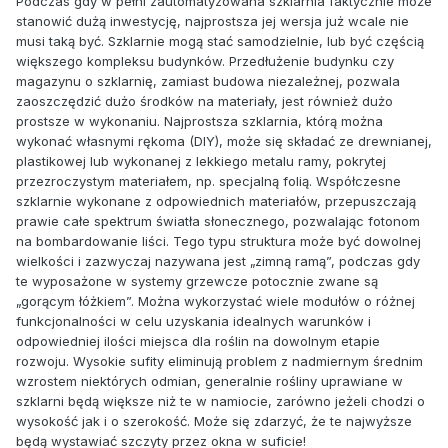
Podczas gdy w pełni zautomatyzowana szklarnia faktycznie może
stanowić dużą inwestycję, najprostsza jej wersja już wcale nie
musi taką być. Szklarnie mogą stać samodzielnie, lub być częścią
większego kompleksu budynków. Przedłużenie budynku czy
magazynu o szklarnię, zamiast budowa niezależnej, pozwala
zaoszczędzić dużo środków na materiały, jest również dużo
prostsze w wykonaniu. Najprostsza szklarnia, którą można
wykonać własnymi rękoma (DIY), może się składać ze drewnianej,
plastikowej lub wykonanej z lekkiego metalu ramy, pokrytej
przezroczystym materiałem, np. specjalną folią. Współczesne
szklarnie wykonane z odpowiednich materiałów, przepuszczają
prawie całe spektrum światła słonecznego, pozwalając fotonom
na bombardowanie liści. Tego typu struktura może być dowolnej
wielkości i zazwyczaj nazywana jest „zimną ramą”, podczas gdy
te wyposażone w systemy grzewcze potocznie zwane są
„gorącym łóżkiem”. Można wykorzystać wiele modułów o różnej
funkcjonalności w celu uzyskania idealnych warunków i
odpowiedniej ilości miejsca dla roślin na dowolnym etapie
rozwoju. Wysokie sufity eliminują problem z nadmiernym średnim
wzrostem niektórych odmian, generalnie rośliny uprawiane w
szklarni będą większe niż te w namiocie, zarówno jeżeli chodzi o
wysokość jak i o szerokość. Może się zdarzyć, że te najwyższe
będą wystawiać szczyty przez okna w suficie!