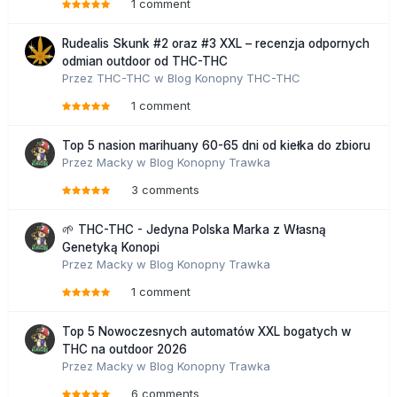
1 comment
Rudealis Skunk #2 oraz #3 XXL – recenzja odpornych
odmian outdoor od THC-THC
Przez
THC-THC
w
Blog Konopny THC-THC
1 comment
Top 5 nasion marihuany 60-65 dni od kiełka do zbioru
Przez
Macky
w
Blog Konopny Trawka
3 comments
🌱 THC-THC - Jedyna Polska Marka z Własną
Genetyką Konopi
Przez
Macky
w
Blog Konopny Trawka
1 comment
Top 5 Nowoczesnych automatów XXL bogatych w
THC na outdoor 2026
Przez
Macky
w
Blog Konopny Trawka
6 comments