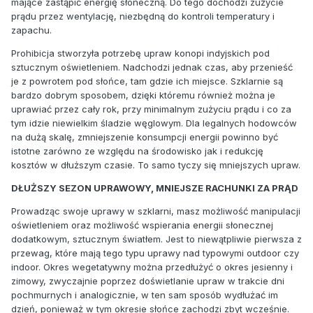
mające zastąpić energię słoneczną. Do tego dochodzi zużycie
prądu przez wentylację, niezbędną do kontroli temperatury i
zapachu.
Prohibicja stworzyła potrzebę upraw konopi indyjskich pod
sztucznym oświetleniem. Nadchodzi jednak czas, aby przenieść
je z powrotem pod słońce, tam gdzie ich miejsce. Szklarnie są
bardzo dobrym sposobem, dzięki któremu również można je
uprawiać przez cały rok, przy minimalnym zużyciu prądu i co za
tym idzie niewielkim śladzie węglowym. Dla legalnych hodowców
na dużą skalę, zmniejszenie konsumpcji energii powinno być
istotne zarówno ze względu na środowisko jak i redukcję
kosztów w dłuższym czasie. To samo tyczy się mniejszych upraw.
DŁUŻSZY SEZON UPRAWOWY, MNIEJSZE RACHUNKI ZA PRĄD
Prowadząc swoje uprawy w szklarni, masz możliwość manipulacji
oświetleniem oraz możliwość wspierania energii słonecznej
dodatkowym, sztucznym światłem. Jest to niewątpliwie pierwsza z
przewag, które mają tego typu uprawy nad typowymi outdoor czy
indoor. Okres wegetatywny można przedłużyć o okres jesienny i
zimowy, zwyczajnie poprzez doświetlanie upraw w trakcie dni
pochmurnych i analogicznie, w ten sam sposób wydłużać im
dzień, ponieważ w tym okresie słońce zachodzi zbyt wcześnie.