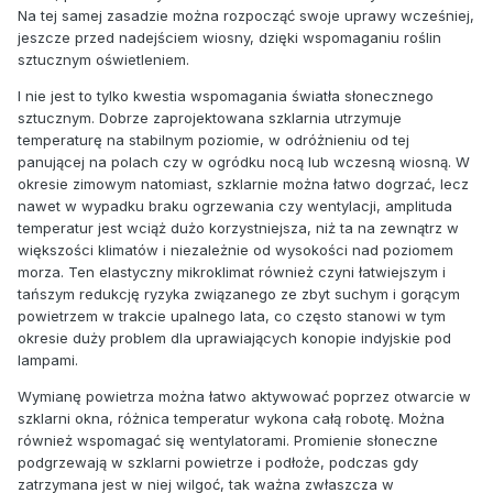
Na tej samej zasadzie można rozpocząć swoje uprawy wcześniej,
jeszcze przed nadejściem wiosny, dzięki wspomaganiu roślin
sztucznym oświetleniem.
I nie jest to tylko kwestia wspomagania światła słonecznego
sztucznym. Dobrze zaprojektowana szklarnia utrzymuje
temperaturę na stabilnym poziomie, w odróżnieniu od tej
panującej na polach czy w ogródku nocą lub wczesną wiosną. W
okresie zimowym natomiast, szklarnie można łatwo dogrzać, lecz
nawet w wypadku braku ogrzewania czy wentylacji, amplituda
temperatur jest wciąż dużo korzystniejsza, niż ta na zewnątrz w
większości klimatów i niezależnie od wysokości nad poziomem
morza. Ten elastyczny mikroklimat również czyni łatwiejszym i
tańszym redukcję ryzyka związanego ze zbyt suchym i gorącym
powietrzem w trakcie upalnego lata, co często stanowi w tym
okresie duży problem dla uprawiających konopie indyjskie pod
lampami.
Wymianę powietrza można łatwo aktywować poprzez otwarcie w
szklarni okna, różnica temperatur wykona całą robotę. Można
również wspomagać się wentylatorami. Promienie słoneczne
podgrzewają w szklarni powietrze i podłoże, podczas gdy
zatrzymana jest w niej wilgoć, tak ważna zwłaszcza w