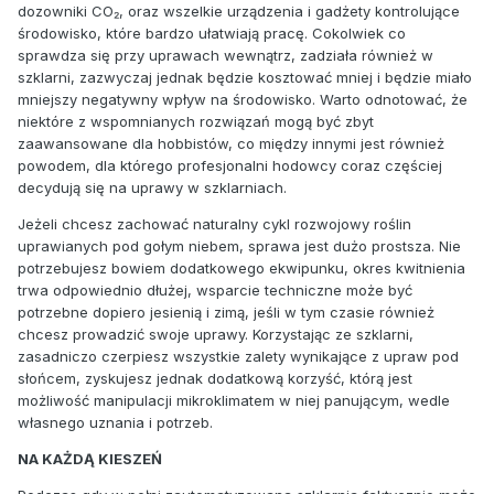
dozowniki CO₂, oraz wszelkie urządzenia i gadżety kontrolujące
środowisko, które bardzo ułatwiają pracę. Cokolwiek co
sprawdza się przy uprawach wewnątrz, zadziała również w
szklarni, zazwyczaj jednak będzie kosztować mniej i będzie miało
mniejszy negatywny wpływ na środowisko. Warto odnotować, że
niektóre z wspomnianych rozwiązań mogą być zbyt
zaawansowane dla hobbistów, co między innymi jest również
powodem, dla którego profesjonalni hodowcy coraz częściej
decydują się na uprawy w szklarniach.
Jeżeli chcesz zachować naturalny cykl rozwojowy roślin
uprawianych pod gołym niebem, sprawa jest dużo prostsza. Nie
potrzebujesz bowiem dodatkowego ekwipunku, okres kwitnienia
trwa odpowiednio dłużej, wsparcie techniczne może być
potrzebne dopiero jesienią i zimą, jeśli w tym czasie również
chcesz prowadzić swoje uprawy. Korzystając ze szklarni,
zasadniczo czerpiesz wszystkie zalety wynikające z upraw pod
słońcem, zyskujesz jednak dodatkową korzyść, którą jest
możliwość manipulacji mikroklimatem w niej panującym, wedle
własnego uznania i potrzeb.
NA KAŻDĄ KIESZEŃ