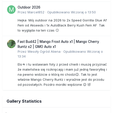
Outdoor 2026
Przez
Marcel852
·
Opublikowano
Wczoraj o 13:50
Hejka Mój outdoor na 2026 to 2x Speed Gorrilla Glue Af
Fem od Akseeds i 1x AutoBlack Berry Kush Fem AF Tak
to wygląda na ten czas 🙂
Fast Bud42 | Mango Frost Auto x1 | Mango Cherry
Runtz x2 | GMO Auto x1
Przez
Wesoły Ogród Aliena
·
Opublikowano
Wczoraj o
13:34
Elo👊 i tu wstawiam foty z przed chwili i muszę przyznać
że maleństwa się rozkręcają i mam już jedną faworytkę i
na pewno widzicie o którą mi chodzi😉. Tak to jest
właśnie Mango Cherry Runtz i wyraźnie jest do przodu
od pozostałych. Pozdro mordki wędzone 😉 🤣
Gallery Statistics