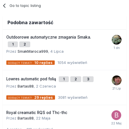
Go to topic listing
Podobna zawartość
Outdoorowe automatyczne zmagania Smaka.
1
2
Przez
SmakMaroca999
,
4 Lipca
1054
wyświetleń
10
replies
Lowres automatic pod folią
1
2
3
Przez
Bartas88
,
2 Czerwca
3081
wyświetleń
29
replies
Royal creamatic RQS od Thc-thc
Przez
Bartas88
,
22 Maja