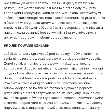
początkowym okresie rozwoju roślin. Dzięki tym wszystkim
atutom, uprawa w szklarni jest możliwa przez cały rok, przy
zachowaniu precyzyjnej kontroli nad warunkami klimatycznymi i
ilością dostarczanego roślinom światła. Rachunki za prąd są dużo
niższe niż w przypadku upraw w namiotach. Natomiast jeżeli
chodzi o jakość i wielkość zbiorów, nie ustępują one w niczym a
nawet można osiągnąć lepsze wyniki, niż przy tradycyjnych
uprawach pod gołym niebem lub pod lampami.
PROJEKTOWANIE SZKLARNI
Jeżeli do tej pory uprawiałeś pod sztucznym oświetleniem, w
szklarni możesz prowadzić uprawy w bardzo podobny sposób.
Zupełnie jak w namiocie uprawowym, także tutaj można
kontrolować długość naświetlenia, zapewniając roślinom konopi
indyjskich światło słoneczne przez ponad dwanaście godzin na
dobę, co jest bardzo ważne podczas ich fazy wegetatywnej.
Również w trakcie długich letnich dni, hormony roślinne
odpowiadające za kwitnienie można aktywować poprzez
przesłonienie przezroczystych ścian szklarni, aby uzyskać cykl
dwunastu godzin światła i tyle samo ciemności. Zaawansowane
szklarnie zaopatrzone są w zautomatyzowane zasłony, systemy
nagrzewania, klimatyzacji, nawilżania, osuszania, wentylatory,