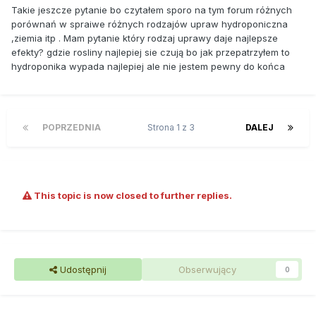
Takie jeszcze pytanie bo czytałem sporo na tym forum różnych
porównań w spraiwe różnych rodzajów upraw hydroponiczna
,ziemia itp . Mam pytanie który rodzaj uprawy daje najlepsze
efekty? gdzie rosliny najlepiej sie czują bo jak przepatrzyłem to
hydroponika wypada najlepiej ale nie jestem pewny do końca
POPRZEDNIA
Strona 1 z 3
DALEJ
This topic is now closed to further replies.
Udostępnij
Obserwujący
0