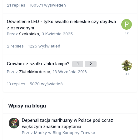
21
replies
160571
wyświetleń
Oświetlenie LED - tylko światlo niebieskie czy obydwa
z czerwonym
Przez
Szakalaka
,
3 Kwietnia 2025
2
replies
1225
wyświetleń
Growbox z szafki. Jaka lampa?
1
2
Przez
ZiutekMorderca
,
13 Września 2016
13
replies
5870
wyświetleń
Wpisy na blogu
Depenalizacja marihuany w Polsce pod coraz
większym znakiem zapytania
Przez
Macky
w
Blog Konopny Trawka