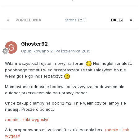
POPRZEDNIA
Strona 1 z 3
DALEJ
Ghoster92
Opublikowano
21 Października 2015
Witam wszystkich ejstem nowy na forum
Nie mogłem znaleźć
podobnego tematu wiec przepraszam ze tak załozyłem bo nie
weim gdzie go indziej założyć
Mam pytanie odnośnie hodowli bo zazwyczaj hodowałęm ale
outdoor przerzucam sie na uprawy indoor.
Chce zakupić lampy na box 12 m2 i nie weim czy te lampy sie
nadają . Prosze o pomoc.
/admin - linki wygasły/
A tą proponowano mi w ilosci 3 sztuki na cały box
/admin - link
wygasł/