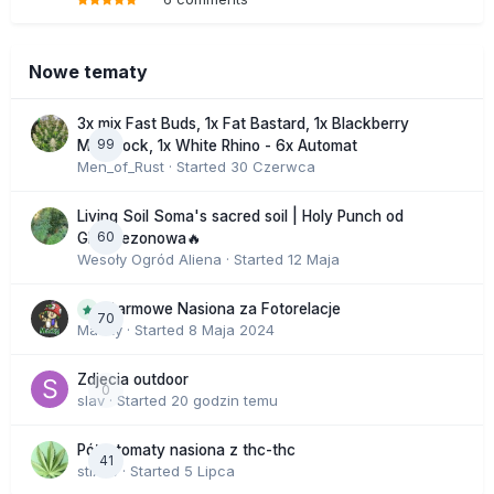
Nowe tematy
3x mix Fast Buds, 1x Fat Bastard, 1x Blackberry
99
Moonrock, 1x White Rhino - 6x Automat
Men_of_Rust
· Started
30 Czerwca
Living Soil Soma's sacred soil | Holy Punch od
60
GHS sezonowa🔥
Wesoły Ogród Aliena
· Started
12 Maja
Darmowe Nasiona za Fotorelacje
70
Macky
· Started
8 Maja 2024
Zdjecia outdoor
0
slav
· Started
20 godzin temu
Półautomaty nasiona z thc-thc
41
stix33
· Started
5 Lipca