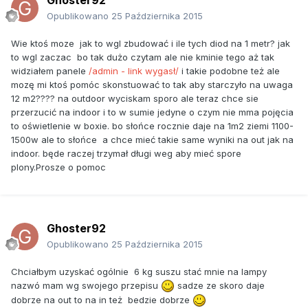
Opublikowano
25 Października 2015
Wie ktoś moze jak to wgl zbudować i ile tych diod na 1 metr? jak
to wgl zaczac bo tak dużo czytam ale nie kminie tego aż tak
widziałem panele
/admin - link wygasł/
i takie podobne też ale
mozę mi ktoś pomóc skonstuować to tak aby starczyło na uwaga
12 m2???? na outdoor wyciskam sporo ale teraz chce sie
przerzucić na indoor i to w sumie jedyne o czym nie mma pojęcia
to oświetlenie w boxie. bo słońce rocznie daje na 1m2 ziemi 1100-
1500w ale to słońce a chce mieć takie same wyniki na out jak na
indoor. będe raczej trzymał długi weg aby mieć spore
plony.Prosze o pomoc
Ghoster92
Opublikowano
25 Października 2015
Chciałbym uzyskać ogólnie 6 kg suszu stać mnie na lampy
nazwó mam wg swojego przepisu
sadze ze skoro daje
dobrze na out to na in też bedzie dobrze