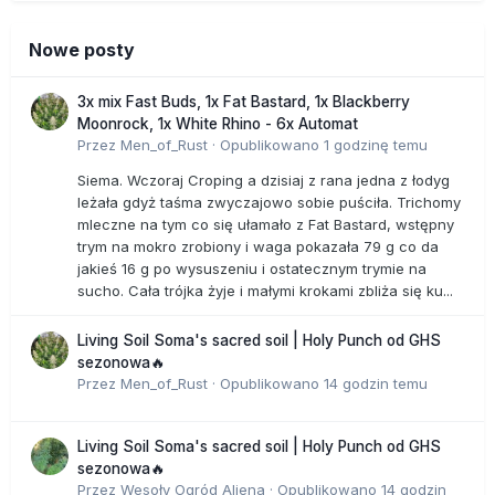
Nowe posty
3x mix Fast Buds, 1x Fat Bastard, 1x Blackberry
Moonrock, 1x White Rhino - 6x Automat
Przez
Men_of_Rust
·
Opublikowano
1 godzinę temu
Siema. Wczoraj Croping a dzisiaj z rana jedna z łodyg
leżała gdyż taśma zwyczajowo sobie puściła. Trichomy
mleczne na tym co się ułamało z Fat Bastard, wstępny
trym na mokro zrobiony i waga pokazała 79 g co da
jakieś 16 g po wysuszeniu i ostatecznym trymie na
sucho. Cała trójka żyje i małymi krokami zbliża się ku...
Living Soil Soma's sacred soil | Holy Punch od GHS
sezonowa🔥
Przez
Men_of_Rust
·
Opublikowano
14 godzin temu
Living Soil Soma's sacred soil | Holy Punch od GHS
sezonowa🔥
Przez
Wesoły Ogród Aliena
·
Opublikowano
14 godzin