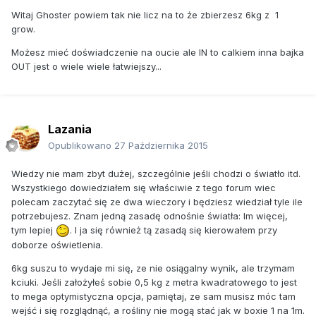
Witaj Ghoster powiem tak nie licz na to że zbierzesz 6kg z 1
grow.
Możesz mieć doświadczenie na oucie ale IN to calkiem inna bajka
OUT jest o wiele wiele łatwiejszy...
Lazania
Opublikowano
27 Października 2015
Wiedzy nie mam zbyt dużej, szczególnie jeśli chodzi o światło itd.
Wszystkiego dowiedziałem się właściwie z tego forum wiec
polecam zaczytać się ze dwa wieczory i będziesz wiedział tyle ile
potrzebujesz. Znam jedną zasadę odnośnie światła: Im więcej,
tym lepiej
. I ja się również tą zasadą się kierowałem przy
doborze oświetlenia.
6kg suszu to wydaje mi się, ze nie osiągalny wynik, ale trzymam
kciuki. Jeśli założyłeś sobie 0,5 kg z metra kwadratowego to jest
to mega optymistyczna opcja, pamiętaj, ze sam musisz móc tam
wejść i się rozglądnąć, a rośliny nie mogą stać jak w boxie 1 na 1m.