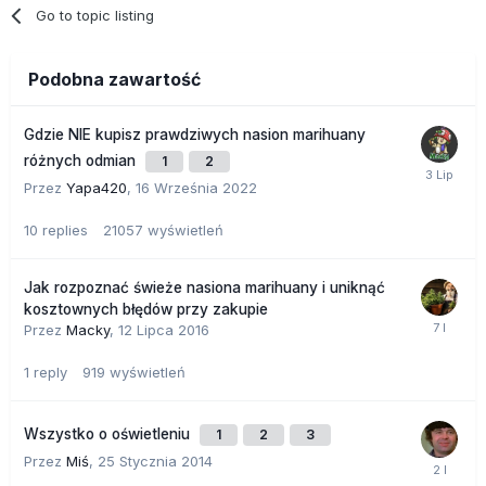
Go to topic listing
Podobna zawartość
Gdzie NIE kupisz prawdziwych nasion marihuany
różnych odmian
1
2
Przez
Yapa420
,
16 Września 2022
10
replies
21057
wyświetleń
Jak rozpoznać świeże nasiona marihuany i uniknąć
kosztownych błędów przy zakupie
Przez
Macky
,
12 Lipca 2016
1
reply
919
wyświetleń
Wszystko o oświetleniu
1
2
3
Przez
Miś
,
25 Stycznia 2014