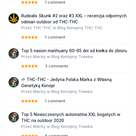
1 comment
Rudealis Skunk #2 oraz #3 XXL – recenzja odpornych
odmian outdoor od THC-THC
Przez
THC-THC
w
Blog Konopny THC-THC
1 comment
Top 5 nasion marihuany 60-65 dni od kiełka do zbioru
Przez
Macky
w
Blog Konopny Trawka
3 comments
🌱 THC-THC - Jedyna Polska Marka z Własną
Genetyką Konopi
Przez
Macky
w
Blog Konopny Trawka
1 comment
Top 5 Nowoczesnych automatów XXL bogatych w
THC na outdoor 2026
Przez
Macky
w
Blog Konopny Trawka
6 comments