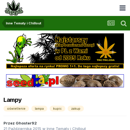
Inne Tematy i Chillout
Lampy
oświetlenie
lampa
kupic
zakup
Przez
Ghoster92
21 Października 2015
w
Inne Tematy i Chillout