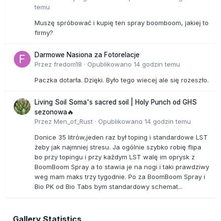
temu
Muszę spróbować i kupię ten spray boomboom, jakiej to
firmy?
Darmowe Nasiona za Fotorelacje
Przez
fredom18
·
Opublikowano
14 godzin temu
Paczka dotarła. Dzięki. Było tego wiecej ale się rozeszło.
Living Soil Soma's sacred soil | Holy Punch od GHS
sezonowa🔥
Przez
Men_of_Rust
·
Opublikowano
14 godzin temu
Donice 35 litrów,jeden raz był toping i standardowe LST
żeby jak najmniej stresu. Ja ogólnie szybko robię flipa
bo przy topingu i przy każdym LST walę im oprysk z
BoomBoom Spray a to stawia je na nogi i taki prawdziwy
weg mam maks trzy tygodnie. Po za BoomBoom Spray i
Bio PK od Bio Tabs bym standardowy schemat...
Gallery Statistics