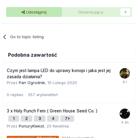
Udostępnij
Obserwujący
0
Go to topic listing
Podobna zawartość
Czym jest lampa LED do uprawy konopi i jaka jest jej
zasada działania?
Przez
Pan Ogrodnik
,
10 Lutego 2020
0
replies
357
wyświetleń
3 x Holy Punch Fem ( Green House Seed Co. )
1
2
3
4
7
Przez
PonuryKlekot
,
20 Kwietnia
6149
wyświetleń