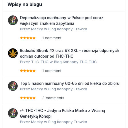
Wpisy na blogu
Depenalizacja marihuany w Polsce pod coraz
większym znakiem zapytania
Przez
Macky
w
Blog Konopny Trawka
1 comment
Rudealis Skunk #2 oraz #3 XXL – recenzja odpornych
odmian outdoor od THC-THC
Przez
THC-THC
w
Blog Konopny THC-THC
1 comment
Top 5 nasion marihuany 60-65 dni od kiełka do zbioru
Przez
Macky
w
Blog Konopny Trawka
3 comments
🌱 THC-THC - Jedyna Polska Marka z Własną
Genetyką Konopi
Przez
Macky
w
Blog Konopny Trawka