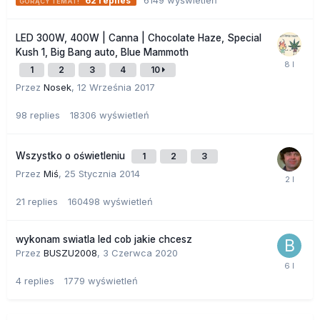
62
replies
LED 300W, 400W | Canna | Chocolate Haze, Special
Kush 1, Big Bang auto, Blue Mammoth
1
2
3
4
10
Przez
Nosek
,
12 Września 2017
98
replies
18306
wyświetleń
Wszystko o oświetleniu
1
2
3
Przez
Miś
,
25 Stycznia 2014
21
replies
160498
wyświetleń
wykonam swiatla led cob jakie chcesz
Przez
BUSZU2008
,
3 Czerwca 2020
4
replies
1779
wyświetleń