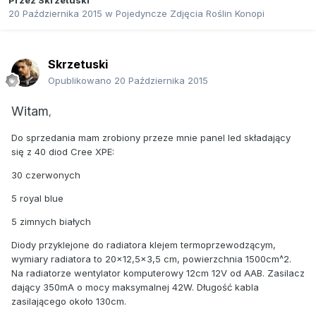
Przez
Skrzetuski
20 Października 2015
w
Pojedyncze Zdjęcia Roślin Konopi
Skrzetuski
Opublikowano
20 Października 2015
Witam
,
Do sprzedania mam zrobiony przeze mnie panel led składający
się z 40 diod Cree XPE:
30 czerwonych
5 royal blue
5 zimnych białych
Diody przyklejone do radiatora klejem termoprzewodzącym,
wymiary radiatora to 20x12,5x3,5 cm, powierzchnia 1500cm^2.
Na radiatorze wentylator komputerowy 12cm 12V od AAB. Zasilacz
dający 350mA o mocy maksymalnej 42W. Długość kabla
zasilającego około 130cm.