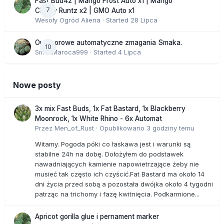
Fast Bud42 | Mango Frost Auto x1 | Mango
7
Cherry Runtz x2 | GMO Auto x1
Wesoły Ogród Aliena
· Started
28 Lipca
Outdoorowe automatyczne zmagania Smaka.
10
SmakMaroca999
· Started
4 Lipca
Nowe posty
3x mix Fast Buds, 1x Fat Bastard, 1x Blackberry
Moonrock, 1x White Rhino - 6x Automat
Przez
Men_of_Rust
·
Opublikowano
3 godziny temu
Witamy. Pogoda póki co łaskawa jest i warunki są
stabilne 24h na dobę. Dołożyłem do podstawek
nawadniających kamienie napowietrzające żeby nie
musieć tak często ich czyścić.Fat Bastard ma około 14
dni życia przed sobą a pozostała dwójka około 4 tygodni
patrząc na trichomy i fazę kwitnięcia. Podkarmione...
Apricot gorilla glue i pernament marker