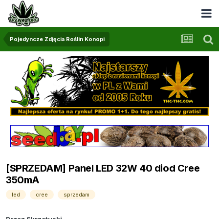
Pojedyncze Zdjęcia Roślin Konopi
[SPRZEDAM] Panel LED 32W 40 diod Cree
350mA
led
cree
sprzedam