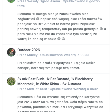
Przez
Wesoły Ogród Aliena
·
Opublikowano
6 godzin
temu
Siemano 👊 kolego albo je zablokowałeś albo
zagłodziłeś 😅 napisz coś więcej jakie ilości nawozów
podajesz na litr? A fiolet to norma jeżeli zejdziesz
poniżej pewnej temperatury lub po prostu genetyka 😉 a
pora roku nie ma nic do znaczenia tym bardziej że
widzę że one są w boxie 😅 😉
Outdoor 2026
Przez
Macky
·
Opublikowano
Wczoraj o 09:33
Przeniosłem do działu "Pojedyncze Zdjęcia Roślin
Konopi", bardziej tam pasuje twój temat.
3x mix Fast Buds, 1x Fat Bastard, 1x Blackberry
Moonrock, 1x White Rhino - 6x Automat
Przez
Men_of_Rust
·
Opublikowano
Wczoraj o 06:12
Siemanko. Póki co warunki się zmieniły na korzystne i
jest 26°C oraz 60 % wilgotności. Cała trójka robi to co
powinna, puchnie,nie marudzi i przyjmuje wszystko co
dostaje bez marudzenia.