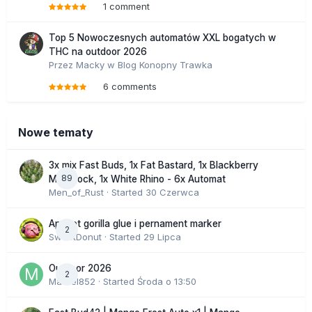
1 comment
Top 5 Nowoczesnych automatów XXL bogatych w
THC na outdoor 2026
Przez
Macky
w
Blog Konopny Trawka
6 comments
Nowe tematy
3x mix Fast Buds, 1x Fat Bastard, 1x Blackberry
89
Moonrock, 1x White Rhino - 6x Automat
Men_of_Rust
· Started
30 Czerwca
Apricot gorilla glue i pernament marker
2
SweetDonut
· Started
29 Lipca
Outdoor 2026
2
Marcel852
· Started
Środa o 13:50