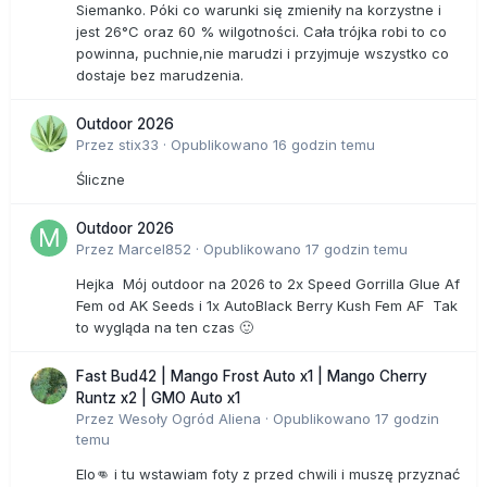
Siemanko. Póki co warunki się zmieniły na korzystne i
jest 26°C oraz 60 % wilgotności. Cała trójka robi to co
powinna, puchnie,nie marudzi i przyjmuje wszystko co
dostaje bez marudzenia.
Outdoor 2026
Przez
stix33
·
Opublikowano
16 godzin temu
Śliczne
Outdoor 2026
Przez
Marcel852
·
Opublikowano
17 godzin temu
Hejka Mój outdoor na 2026 to 2x Speed Gorrilla Glue Af
Fem od AK Seeds i 1x AutoBlack Berry Kush Fem AF Tak
to wygląda na ten czas 🙂
Fast Bud42 | Mango Frost Auto x1 | Mango Cherry
Runtz x2 | GMO Auto x1
Przez
Wesoły Ogród Aliena
·
Opublikowano
17 godzin
temu
Elo👊 i tu wstawiam foty z przed chwili i muszę przyznać