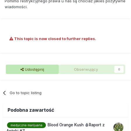
Pomimo restrykcyjnego prawa u nas są chociaż jakieś pozytywne
pracy, nie mówiąc o wizie do Ameryki - podkreśla w rozmowie z
wiadomości.
"Rz" Jabłoński.
Umarzają w Wielkopolsce
Zgodnie z przepisami (art. 62a ustawy o przeciwdziałaniu
narkomanii), które weszły w życie w grudniu 2011 r., prokurator
This topic is now closed to further replies.
może umorzyć sprawę, jeśli ilość narkotyku była nieznaczna, na
własny użytek, a szkodliwość czynu jest znikoma.
Najwięcej umorzeń z art. 62a było w Wielkopolsce: 795 i na
Mazowszu - 744. Ponad 700 osób uniknęło kar na Dolnym
Udostępnij
Obserwujący
Śląsku, a pół tysiąca w Gdańsku i miastach podległych apelacji
0
gdańskiej.
Najmniej umorzeń, po kilkadziesiąt, było na Podkarpaciu, w
Łódzkiem i na Podlasiu.
Go to topic listing
Podobna zawartość
Blood Orange Kush 🩸Raport z
medyczna marijuana
Apteki #7