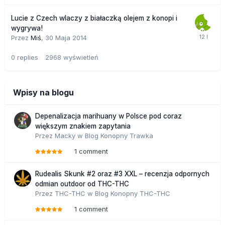
Lucie z Czech wlaczy z białaczką olejem z konopi i
wygrywa!
Przez
Miś
,
30 Maja 2014
0
replies
2968
wyświetleń
Wpisy na blogu
Depenalizacja marihuany w Polsce pod coraz
większym znakiem zapytania
Przez
Macky
w
Blog Konopny Trawka
1 comment
Rudealis Skunk #2 oraz #3 XXL – recenzja odpornych
odmian outdoor od THC-THC
Przez
THC-THC
w
Blog Konopny THC-THC
1 comment