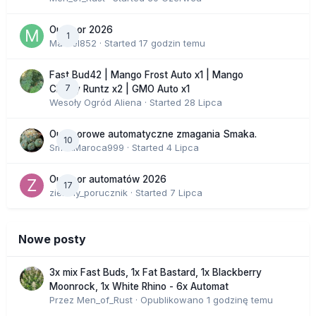
Outdoor 2026
1
Marcel852
· Started
17 godzin temu
Fast Bud42 | Mango Frost Auto x1 | Mango
7
Cherry Runtz x2 | GMO Auto x1
Wesoły Ogród Aliena
· Started
28 Lipca
Outdoorowe automatyczne zmagania Smaka.
10
SmakMaroca999
· Started
4 Lipca
Outdoor automatów 2026
17
zielony_porucznik
· Started
7 Lipca
Nowe posty
3x mix Fast Buds, 1x Fat Bastard, 1x Blackberry
Moonrock, 1x White Rhino - 6x Automat
Przez
Men_of_Rust
·
Opublikowano
1 godzinę temu