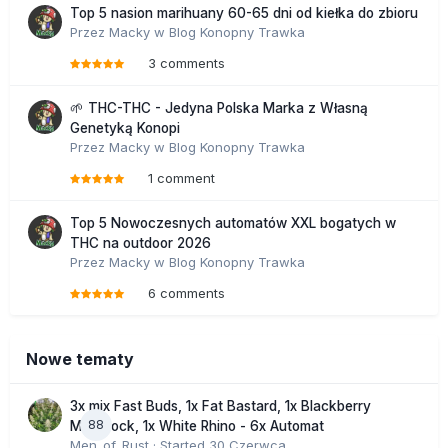
Top 5 nasion marihuany 60-65 dni od kiełka do zbioru
Przez
Macky
w
Blog Konopny Trawka
3 comments
🌱 THC-THC - Jedyna Polska Marka z Własną
Genetyką Konopi
Przez
Macky
w
Blog Konopny Trawka
1 comment
Top 5 Nowoczesnych automatów XXL bogatych w
THC na outdoor 2026
Przez
Macky
w
Blog Konopny Trawka
6 comments
Nowe tematy
3x mix Fast Buds, 1x Fat Bastard, 1x Blackberry
88
Moonrock, 1x White Rhino - 6x Automat
Men_of_Rust
· Started
30 Czerwca