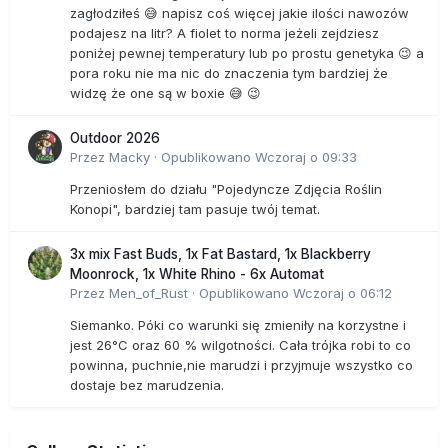
zagłodziłeś 😅 napisz coś więcej jakie ilości nawozów
podajesz na litr? A fiolet to norma jeżeli zejdziesz
poniżej pewnej temperatury lub po prostu genetyka 😉 a
pora roku nie ma nic do znaczenia tym bardziej że
widzę że one są w boxie 😅 😉
Outdoor 2026
Przez
Macky
·
Opublikowano
Wczoraj o 09:33
Przeniosłem do działu "Pojedyncze Zdjęcia Roślin
Konopi", bardziej tam pasuje twój temat.
3x mix Fast Buds, 1x Fat Bastard, 1x Blackberry
Moonrock, 1x White Rhino - 6x Automat
Przez
Men_of_Rust
·
Opublikowano
Wczoraj o 06:12
Siemanko. Póki co warunki się zmieniły na korzystne i
jest 26°C oraz 60 % wilgotności. Cała trójka robi to co
powinna, puchnie,nie marudzi i przyjmuje wszystko co
dostaje bez marudzenia.