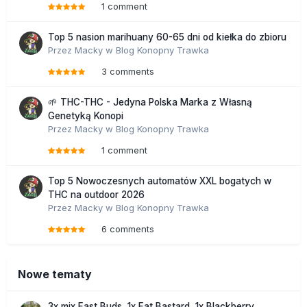
1 comment
Top 5 nasion marihuany 60-65 dni od kiełka do zbioru
Przez
Macky
w
Blog Konopny Trawka
3 comments
🌱 THC-THC - Jedyna Polska Marka z Własną
Genetyką Konopi
Przez
Macky
w
Blog Konopny Trawka
1 comment
Top 5 Nowoczesnych automatów XXL bogatych w
THC na outdoor 2026
Przez
Macky
w
Blog Konopny Trawka
6 comments
Nowe tematy
3x mix Fast Buds, 1x Fat Bastard, 1x Blackberry