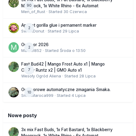
90
Moonrock, 1x White Rhino - 6x Automat
Men_of_Rust
· Started
30 Czerwca
Apricot gorilla glue i pernament marker
2
SweetDonut
· Started
29 Lipca
Outdoor 2026
2
Marcel852
· Started
Środa o 13:50
Fast Bud42 | Mango Frost Auto x1 | Mango
7
Cherry Runtz x2 | GMO Auto x1
Wesoły Ogród Aliena
· Started
28 Lipca
Outdoorowe automatyczne zmagania Smaka.
10
SmakMaroca999
· Started
4 Lipca
Nowe posty
3x mix Fast Buds, 1x Fat Bastard, 1x Blackberry
Moonrock, 1x White Rhino - 6x Automat