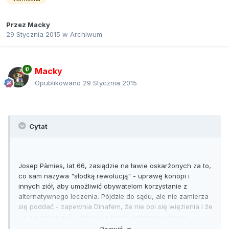
Przez
Macky
29 Stycznia 2015
w
Archiwum
Macky
Opublikowano
29 Stycznia 2015
Cytat
Josep Pàmies, lat 66, zasiądzie na ławie oskarżonych za to,
co sam nazywa "słodką rewolucją" - uprawę konopi i
innych ziół, aby umożliwić obywatelom korzystanie z
alternatywnego leczenia. Pójdzie do sądu, ale nie zamierza
się poddać - zapewnia Dinafem, że nie boi się więzienia i że
za nie więcej niż miesiąc na nowo podejmie uprawę.