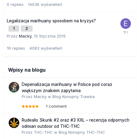
0
replies
14036
wyświetleń
Legalizacja marihuany sposobem na kryzys?
1
2
Przez
Macky
,
15 Stycznia 2015
16
replies
4083
wyświetleń
Wpisy na blogu
Depenalizacja marihuany w Polsce pod coraz
większym znakiem zapytania
Przez
Macky
w
Blog Konopny Trawka
1 comment
Rudealis Skunk #2 oraz #3 XXL – recenzja odpornych
odmian outdoor od THC-THC
Przez
THC-THC
w
Blog Konopny THC-THC