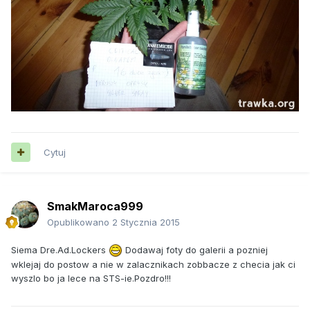
Cytuj
SmakMaroca999
Opublikowano
2 Stycznia 2015
Siema Dre.Ad.Lockers
Dodawaj foty do galerii a pozniej
wklejaj do postow a nie w zalacznikach zobbacze z checia jak ci
wyszlo bo ja lece na STS-ie.Pozdro!!!