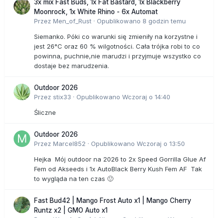
3x mix Fast Buds, 1x Fat Bastard, 1x Blackberry
Moonrock, 1x White Rhino - 6x Automat
Przez
Men_of_Rust
·
Opublikowano
8 godzin temu
Siemanko. Póki co warunki się zmieniły na korzystne i
jest 26°C oraz 60 % wilgotności. Cała trójka robi to co
powinna, puchnie,nie marudzi i przyjmuje wszystko co
dostaje bez marudzenia.
Outdoor 2026
Przez
stix33
·
Opublikowano
Wczoraj o 14:40
Śliczne
Outdoor 2026
Przez
Marcel852
·
Opublikowano
Wczoraj o 13:50
Hejka Mój outdoor na 2026 to 2x Speed Gorrilla Glue Af
Fem od Akseeds i 1x AutoBlack Berry Kush Fem AF Tak
to wygląda na ten czas 🙂
Fast Bud42 | Mango Frost Auto x1 | Mango Cherry
Runtz x2 | GMO Auto x1