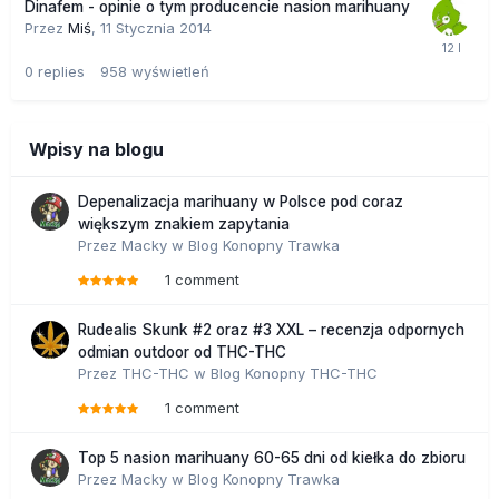
Dinafem - opinie o tym producencie nasion marihuany
Przez
Miś
,
11 Stycznia 2014
0
replies
958
wyświetleń
Wpisy na blogu
Depenalizacja marihuany w Polsce pod coraz
większym znakiem zapytania
Przez
Macky
w
Blog Konopny Trawka
1 comment
Rudealis Skunk #2 oraz #3 XXL – recenzja odpornych
odmian outdoor od THC-THC
Przez
THC-THC
w
Blog Konopny THC-THC
1 comment
Top 5 nasion marihuany 60-65 dni od kiełka do zbioru
Przez
Macky
w
Blog Konopny Trawka