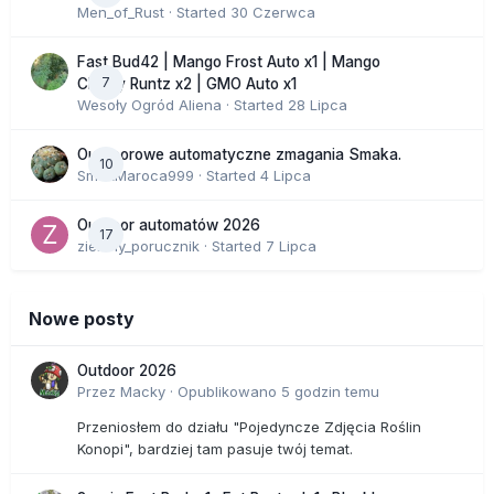
Men_of_Rust
· Started
30 Czerwca
Fast Bud42 | Mango Frost Auto x1 | Mango
7
Cherry Runtz x2 | GMO Auto x1
Wesoły Ogród Aliena
· Started
28 Lipca
Outdoorowe automatyczne zmagania Smaka.
10
SmakMaroca999
· Started
4 Lipca
Outdoor automatów 2026
17
zielony_porucznik
· Started
7 Lipca
Nowe posty
Outdoor 2026
Przez
Macky
·
Opublikowano
5 godzin temu
Przeniosłem do działu "Pojedyncze Zdjęcia Roślin
Konopi", bardziej tam pasuje twój temat.