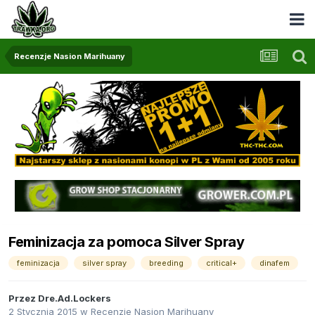
Recenzje Nasion Marihuany
Feminizacja za pomoca Silver Spray
feminizacja
silver spray
breeding
critical+
dinafem
Przez
Dre.Ad.Lockers
2 Stycznia 2015
w
Recenzje Nasion Marihuany