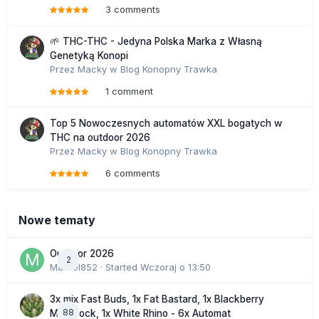
3 comments
🌱 THC-THC - Jedyna Polska Marka z Własną
Genetyką Konopi
Przez
Macky
w
Blog Konopny Trawka
1 comment
Top 5 Nowoczesnych automatów XXL bogatych w
THC na outdoor 2026
Przez
Macky
w
Blog Konopny Trawka
6 comments
Nowe tematy
Outdoor 2026
2
Marcel852
· Started
Wczoraj o 13:50
3x mix Fast Buds, 1x Fat Bastard, 1x Blackberry
88
Moonrock, 1x White Rhino - 6x Automat