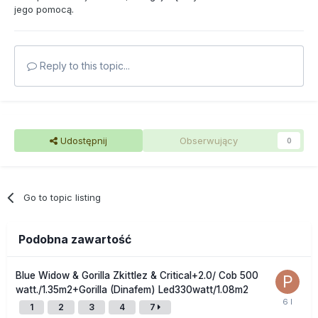
jego pomocą.
Reply to this topic...
Udostępnij
Obserwujący
0
Go to topic listing
Podobna zawartość
Blue Widow & Gorilla Zkittlez & Critical+2.0/ Cob 500
watt./1.35m2+Gorilla (Dinafem) Led330watt/1.08m2
1
2
3
4
7