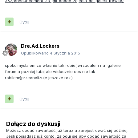
352/announcement-23-jak-dodac-zdjecia-do-galerii-trawka/
Cytuj
Dre.Ad.Lockers
Opublikowano
4 Stycznia 2015
spoko!myslalem ze wlasnie tak robie:)wrzucalem na galerie
forum a pozniej tutaj ale widocznie cos nie tak
robilem:)przeanalizuje jeszcze raz:)
Cytuj
Dołącz do dyskusji
Możesz dodać zawartość już teraz a zarejestrować się później.
Jeśli posiadasz już konto,
zaloguj się
aby dodać zawartość za