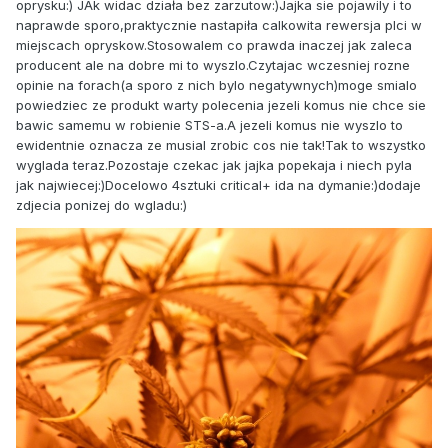
oprysku:) JAk widac działa bez zarzutow:)Jajka sie pojawily i to
naprawde sporo,praktycznie nastapiła calkowita rewersja plci w
miejscach opryskow.Stosowalem co prawda inaczej jak zaleca
producent ale na dobre mi to wyszlo.Czytajac wczesniej rozne
opinie na forach(a sporo z nich bylo negatywnych)moge smialo
powiedziec ze produkt warty polecenia jezeli komus nie chce sie
bawic samemu w robienie STS-a.A jezeli komus nie wyszlo to
ewidentnie oznacza ze musial zrobic cos nie tak!Tak to wszystko
wyglada teraz.Pozostaje czekac jak jajka popekaja i niech pyla
jak najwiecej:)Docelowo 4sztuki critical+ ida na dymanie:)dodaje
zdjecia ponizej do wgladu:)