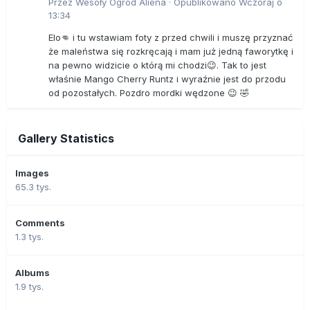
Przez
Wesoły Ogród Aliena
·
Opublikowano
Wczoraj o
13:34
Elo👊 i tu wstawiam foty z przed chwili i muszę przyznać
że maleństwa się rozkręcają i mam już jedną faworytkę i
na pewno widzicie o którą mi chodzi😉. Tak to jest
właśnie Mango Cherry Runtz i wyraźnie jest do przodu
od pozostałych. Pozdro mordki wędzone 😉 🤣
Gallery Statistics
Images
65.3 tys.
Comments
1.3 tys.
Albums
1.9 tys.