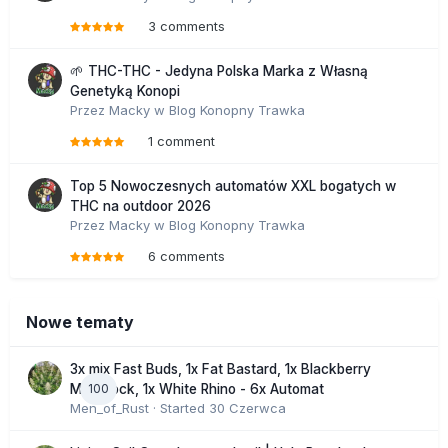
3 comments
🌱 THC-THC - Jedyna Polska Marka z Własną
Genetyką Konopi
Przez
Macky
w
Blog Konopny Trawka
1 comment
Top 5 Nowoczesnych automatów XXL bogatych w
THC na outdoor 2026
Przez
Macky
w
Blog Konopny Trawka
6 comments
Nowe tematy
3x mix Fast Buds, 1x Fat Bastard, 1x Blackberry
100
Moonrock, 1x White Rhino - 6x Automat
Men_of_Rust
· Started
30 Czerwca