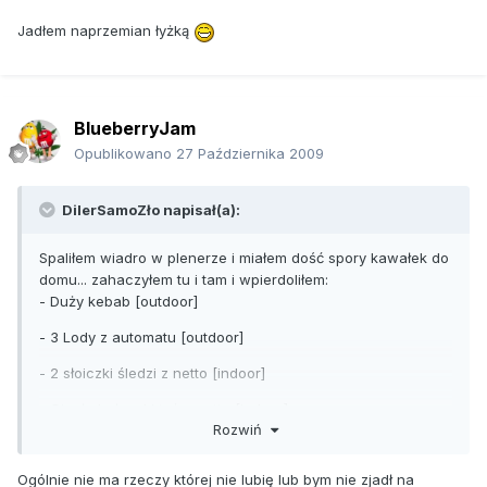
Jadłem naprzemian łyżką
BlueberryJam
Opublikowano
27 Października 2009
DilerSamoZło napisał(a):
Spaliłem wiadro w plenerze i miałem dość spory kawałek do
domu... zahaczyłem tu i tam i wpierdoliłem:
- Duży kebab [outdoor]
- 3 Lody z automatu [outdoor]
- 2 słoiczki śledzi z netto [indoor]
- Ciepłe bułeczki też z netto [indoor]
Rozwiń
- Talerz pierogów ruskich domowej roboty [indoor]
Ogólnie nie ma rzeczy której nie lubię lub bym nie zjadł na
Poszedłem przed pc pograć w soldat jeszcze z gorącym