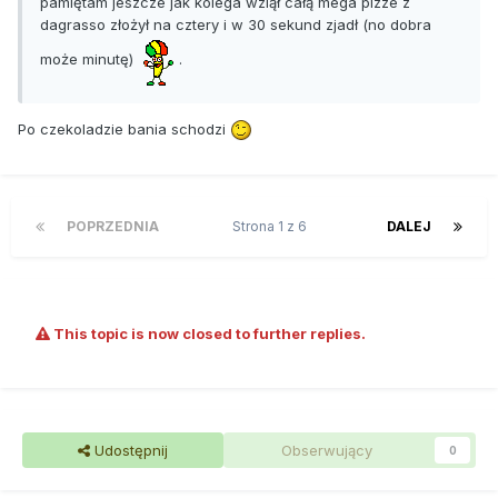
pamiętam jeszcze jak kolega wziął całą mega pizze z
dagrasso złożył na cztery i w 30 sekund zjadł (no dobra
może minutę)
.
Po czekoladzie bania schodzi
POPRZEDNIA
Strona 1 z 6
DALEJ
This topic is now closed to further replies.
Udostępnij
Obserwujący
0