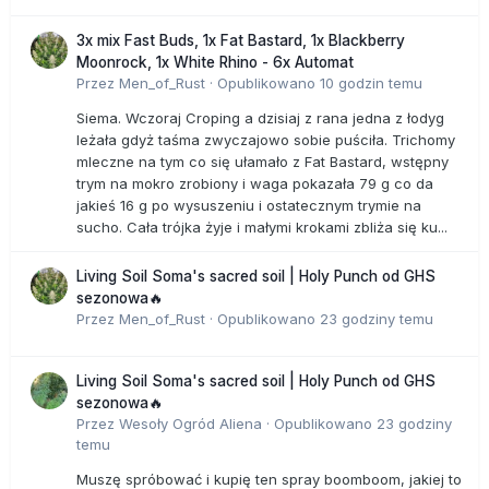
3x mix Fast Buds, 1x Fat Bastard, 1x Blackberry
Moonrock, 1x White Rhino - 6x Automat
Przez
Men_of_Rust
·
Opublikowano
10 godzin temu
Siema. Wczoraj Croping a dzisiaj z rana jedna z łodyg
leżała gdyż taśma zwyczajowo sobie puściła. Trichomy
mleczne na tym co się ułamało z Fat Bastard, wstępny
trym na mokro zrobiony i waga pokazała 79 g co da
jakieś 16 g po wysuszeniu i ostatecznym trymie na
sucho. Cała trójka żyje i małymi krokami zbliża się ku...
Living Soil Soma's sacred soil | Holy Punch od GHS
sezonowa🔥
Przez
Men_of_Rust
·
Opublikowano
23 godziny temu
Living Soil Soma's sacred soil | Holy Punch od GHS
sezonowa🔥
Przez
Wesoły Ogród Aliena
·
Opublikowano
23 godziny
temu
Muszę spróbować i kupię ten spray boomboom, jakiej to