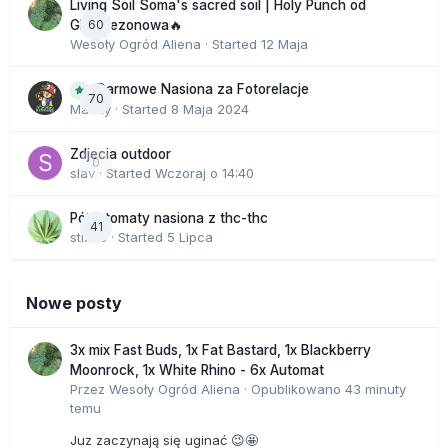
Living Soil Soma's sacred soil | Holy Punch od
60
GHS sezonowa🔥
Wesoły Ogród Aliena
· Started
12 Maja
Darmowe Nasiona za Fotorelacje
70
Macky
· Started
8 Maja 2024
Zdjecia outdoor
0
slav
· Started
Wczoraj o 14:40
Półautomaty nasiona z thc-thc
41
stix33
· Started
5 Lipca
Nowe posty
3x mix Fast Buds, 1x Fat Bastard, 1x Blackberry
Moonrock, 1x White Rhino - 6x Automat
Przez
Wesoły Ogród Aliena
·
Opublikowano
43 minuty
temu
Juz zaczynają się uginać 😉🤩