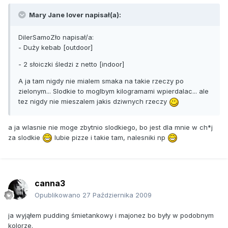
Mary Jane lover napisał(a):
DilerSamoZło napisał/a:
- Duży kebab [outdoor]
- 2 słoiczki śledzi z netto [indoor]
A ja tam nigdy nie mialem smaka na takie rzeczy po
zielonym... Slodkie to moglbym kilogramami wpierdalac... ale
tez nigdy nie mieszalem jakis dziwnych rzeczy
a ja wlasnie nie moge zbytnio slodkiego, bo jest dla mnie w ch*j
za slodkie
lubie pizze i takie tam, nalesniki np
canna3
Opublikowano
27 Października 2009
ja wyjąłem pudding śmietankowy i majonez bo były w podobnym
kolorze.