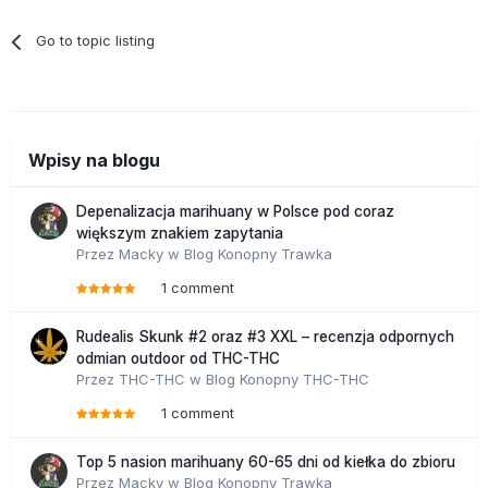
Go to topic listing
Wpisy na blogu
Depenalizacja marihuany w Polsce pod coraz
większym znakiem zapytania
Przez
Macky
w
Blog Konopny Trawka
1 comment
Rudealis Skunk #2 oraz #3 XXL – recenzja odpornych
odmian outdoor od THC-THC
Przez
THC-THC
w
Blog Konopny THC-THC
1 comment
Top 5 nasion marihuany 60-65 dni od kiełka do zbioru
Przez
Macky
w
Blog Konopny Trawka