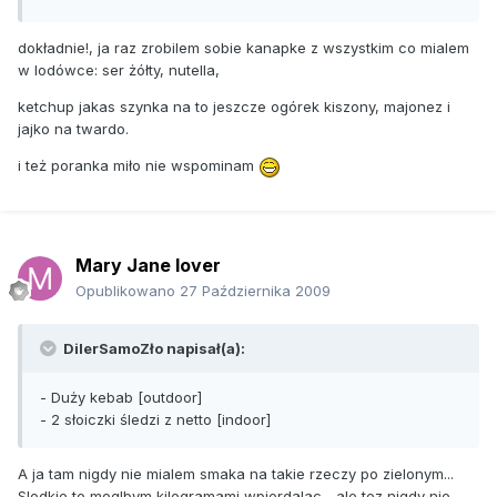
dokładnie!, ja raz zrobilem sobie kanapke z wszystkim co mialem
w lodówce: ser żółty, nutella,
ketchup jakas szynka na to jeszcze ogórek kiszony, majonez i
jajko na twardo.
i też poranka miło nie wspominam
Mary Jane lover
Opublikowano
27 Października 2009
DilerSamoZło napisał(a):
- Duży kebab [outdoor]
- 2 słoiczki śledzi z netto [indoor]
A ja tam nigdy nie mialem smaka na takie rzeczy po zielonym...
Slodkie to moglbym kilogramami wpierdalac... ale tez nigdy nie