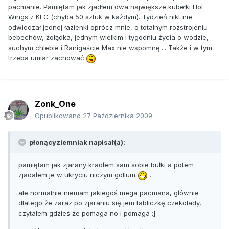
pacmanie. Pamiętam jak zjadłem dwa największe kubełki Hot
kakao
Wings z KFC (chyba 50 sztuk w każdym). Tydzień nikt nie
Wole nie mówić jaki miałem kosmos na drugi dzień
😉
odwiedzał jednej łazienki oprócz mnie, o totalnym rozstrojeniu
bebechów, żołądka, jednym wielkim i tygodniu życia o wodzie,
Kilka razy zdarzyło mi się mieszać składniki na bace...
suchym chlebie i Ranigaście Max nie wspomnę.... Także i w tym
makaron z rosołem i dzemem truskawkowym
trzeba umiar zachować
LUBIE TAKI NIETYPOWY HARDCORE
Zonk_One
Opublikowano
27 Października 2009
płonącyziemniak napisał(a):
pamiętam jak zjarany kradłem sam sobie bułki a potem
zjadałem je w ukryciu niczym gollum
.
ale normalnie niemam jakiegoś mega pacmana, głównie
dlatego że zaraz po zjaraniu się jem tabliczkę czekolady,
czytałem gdzieś że pomaga no i pomaga :] .