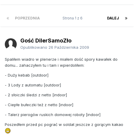
POPRZEDNIA
Strona 1 z 6
DALEJ
Gość DilerSamoZło
Opublikowano
26 Października 2009
Spaliłem wiadro w plenerze i miałem dość spory kawałek do
domu... zahaczyłem tu i tam i wpierdoliłem:
- Duży kebab [outdoor]
- 3 Lody z automatu [outdoor]
- 2 słoiczki śledzi z netto [indoor]
- Ciepłe bułeczki też z netto [indoor]
- Talerz pierogów ruskich domowej roboty [indoor]
Poszedłem przed pc pograć w soldat jeszcze z gorącym kakao