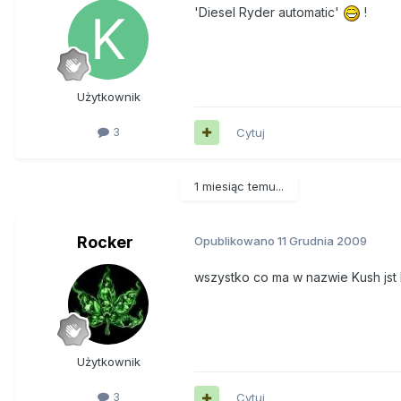
'Diesel Ryder automatic'
!
Użytkownik
3
Cytuj
1 miesiąc temu...
Rocker
Opublikowano
11 Grudnia 2009
wszystko co ma w nazwie Kush jst
Użytkownik
3
Cytuj