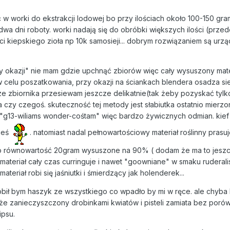
ć w worki do ekstrakcji lodowej bo przy ilościach około 100-150 gr
dwa dni roboty. worki nadają się do obróbki większych ilości (prze
ości kiepskiego zioła np 10k samosieji... dobrym rozwiązaniem są urz
y okazji" nie mam gdzie upchnąć zbiorów więc cały wysuszony mate
 w celu poszatkowania, przy okazji na ściankach blendera osadza sie
ze zbiornika przesiewam jeszcze delikatnie(tak żeby pozyskać tylko
ka czy czegoś. skuteczność tej metody jest słabiutka ostatnio mierz
i "g13-wiliams wonder-cośtam" więc bardzo żywicznych odmian. kief 
ieś
. natomiast nadal pełnowartościowy materiał roślinny prasu
a to równowartość 20gram wysuszone na 90% ( dodam że ma to jesz
 materiał cały czas curringuje i nawet "goowniane" w smaku ruderali
teriał robi się jaśniutki i śmierdzący jak holenderek...
obił bym haszyk ze wszystkiego co wpadło by mi w ręce. ale chyba
o że zanieczyszczony drobinkami kwiatów i pisteli zamiata bez poró
ipsu.