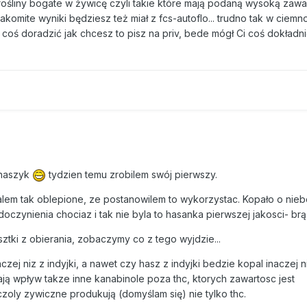
rośliny bogate w żywicę czyli takie które mają podaną wysoką zawar
nakomite wyniki będziesz też miał z fcs-autoflo... trudno tak w ciemn
coś doradzić jak chcesz to pisz na priv, bede mógł Ci coś dokładni
 haszyk
tydzien temu zrobilem swój pierwszy.
ialem tak oblepione, ze postanowilem to wykorzystac. Kopało o niebo
 doczynienia chociaz i tak nie byla to hasanka pierwszej jakosci- br
ztki z obierania, zobaczymy co z tego wyjdzie...
zej niz z indyjki, a nawet czy hasz z indyjki bedzie kopal inaczej ni
ają wpływ takze inne kanabinole poza thc, ktorych zawartosc jest
oly zywiczne produkują (domyślam się) nie tylko thc.