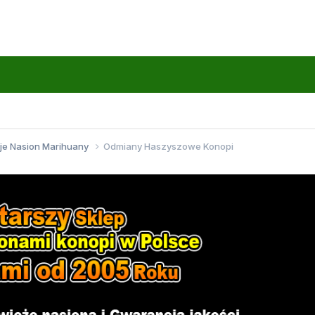
je Nasion Marihuany
Odmiany Haszyszowe Konopi