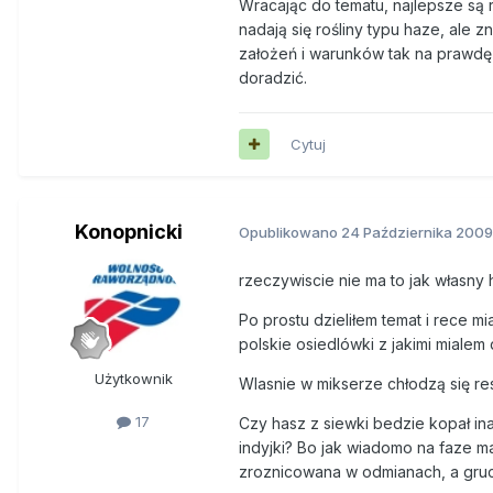
Wracając do tematu, najlepsze są 
nadają się rośliny typu haze, ale z
założeń i warunków tak na prawdę 
doradzić.
Cytuj
Konopnicki
Opublikowano
24 Października 2009
rzeczywiscie nie ma to jak własny
Po prostu dzieliłem temat i rece m
polskie osiedlówki z jakimi mialem
Użytkownik
Wlasnie w mikserze chłodzą się res
17
Czy hasz z siewki bedzie kopał inac
indyjki? Bo jak wiadomo na faze m
zroznicowana w odmianach, a grucz