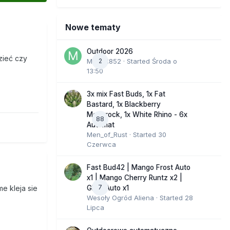
Nowe tematy
Outdoor 2026
zieć czy
Marcel852
2
· Started
Środa o
13:50
3x mix Fast Buds, 1x Fat
Bastard, 1x Blackberry
Moonrock, 1x White Rhino - 6x
88
Automat
Men_of_Rust
· Started
30
Czerwca
Fast Bud42 | Mango Frost Auto
x1 | Mango Cherry Runtz x2 |
7
GMO Auto x1
e kleja sie
Wesoły Ogród Aliena
· Started
28
Lipca