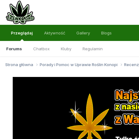
Przeglądaj
Aktywność
Gallery
Blogs
Forums
Chatbox
Kluby
Regulamin
Strona główna
Porady i Pomoc w Uprawie Roślin Konopi
Recenz