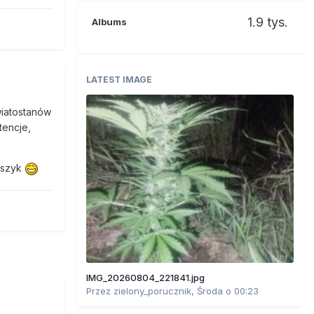
1.9 tys.
Albums
LATEST IMAGE
wiatostanów
tencje,
aszyk
IMG_20260804_221841.jpg
Przez
zielony_porucznik
,
Środa o 00:23