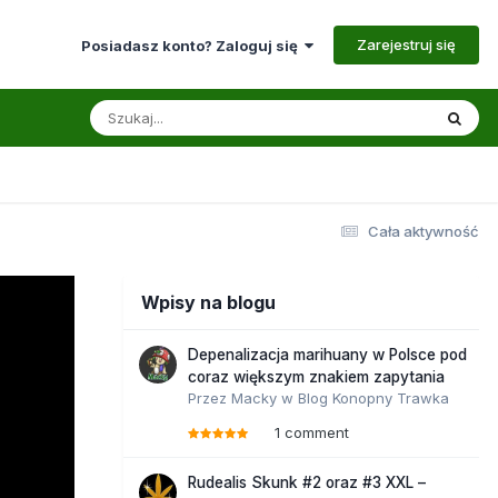
Zarejestruj się
Posiadasz konto? Zaloguj się
Cała aktywność
Wpisy na blogu
Depenalizacja marihuany w Polsce pod
coraz większym znakiem zapytania
Przez
Macky
w
Blog Konopny Trawka
1 comment
Rudealis Skunk #2 oraz #3 XXL –