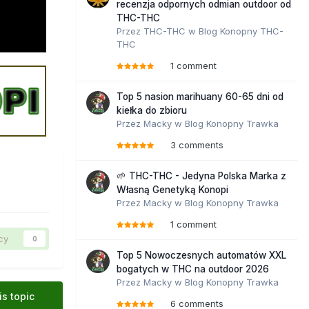
recenzja odpornych odmian outdoor od
THC-THC
Przez
THC-THC
w
Blog Konopny THC-
THC
1 comment
Top 5 nasion marihuany 60-65 dni od
kiełka do zbioru
Przez
Macky
w
Blog Konopny Trawka
3 comments
🌱 THC-THC - Jedyna Polska Marka z
Własną Genetyką Konopi
Przez
Macky
w
Blog Konopny Trawka
1 comment
cy
0
Top 5 Nowoczesnych automatów XXL
bogatych w THC na outdoor 2026
Przez
Macky
w
Blog Konopny Trawka
is topic
6 comments