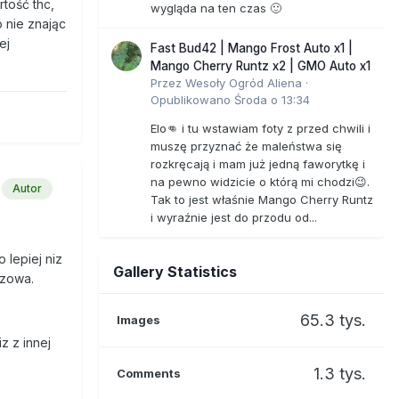
tość thc,
wygląda na ten czas 🙂
o nie znając
ej
Fast Bud42 | Mango Frost Auto x1 |
Mango Cherry Runtz x2 | GMO Auto x1
Przez
Wesoły Ogród Aliena
·
Opublikowano
Środa o 13:34
Elo👊 i tu wstawiam foty z przed chwili i
muszę przyznać że maleństwa się
rozkręcają i mam już jedną faworytkę i
na pewno widzicie o którą mi chodzi😉.
Autor
Tak to jest właśnie Mango Cherry Runtz
i wyraźnie jest do przodu od...
 lepiej niz
Gallery Statistics
ązowa.
65.3 tys.
Images
z z innej
1.3 tys.
Comments