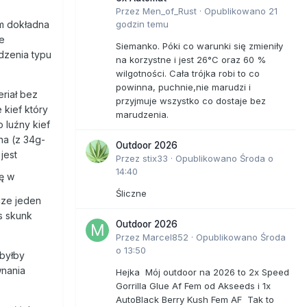
Przez
Men_of_Rust
·
Opublikowano
21
am dokładna
godzin temu
de
Siemanko. Póki co warunki się zmieniły
ądzenia typu
na korzystne i jest 26°C oraz 60 %
wilgotności. Cała trójka robi to co
powinna, puchnie,nie marudzi i
riał bez
przyjmuje wszystko co dostaje bez
 kief który
marudzenia.
 luźny kief
ona (z 34g-
Outdoor 2026
jest
Przez
stix33
·
Opublikowano
Środa o
14:40
ję w
Śliczne
cze jeden
s skunk
Outdoor 2026
Przez
Marcel852
·
Opublikowano
Środa
o 13:50
 byłby
wnania
Hejka Mój outdoor na 2026 to 2x Speed
Gorrilla Glue Af Fem od Akseeds i 1x
AutoBlack Berry Kush Fem AF Tak to