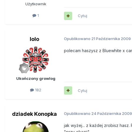
Użytkownik
1
Cytuj
lolo
Opublikowano
21 Października 2009
polecam haszysz z Bluewhite x ca
Ukończony growlog
182
Cytuj
dziadek Konopka
Opublikowano
24 Października 2009
jak wyżej... z każdej zrobisz hasz
"przy okazji".