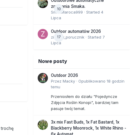
Outdoorowe automatyczne
zmagania Smaka.
10
SmakMaroca999
· Started
4
Lipca
Outdoor automatów 2026
zielony_porucznik
17
· Started
7
Lipca
Nowe posty
Outdoor 2026
Przez
Macky
·
Opublikowano
18 godzin
temu
Przeniosłem do działu "Pojedyncze
Zdjęcia Roślin Konopi", bardziej tam
pasuje twój temat.
3x mix Fast Buds, 1x Fat Bastard, 1x
 trochę
Blackberry Moonrock, 1x White Rhino -
6x Automat