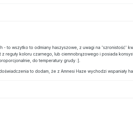
h - to wszytko to odmiany haszyszowe, z uwagi na 'szronistość' k
t z reguły koloru czarnego, lub ciemnobrązowego i posiada konsys
proporcjonalnie, do temperatury grudy :].
 doświadczenia to dodam, że z Amnesi Haze wychodzi wspaniały h