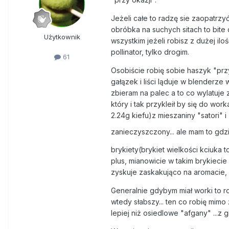
Jeżeli całe to radzę sie zaopatrzy
obróbka na suchych sitach to bite 
Użytkownik
wszystkim jeżeli robisz z dużej il
pollinator, tylko drogim.
61
Osobiście robię sobie haszyk "prz
gałązek i liści ląduje w blenderze
zbieram na palec a to co wylatuje 
który i tak przykleił by się do wor
2.24g kiefu)z mieszaniny "satori" 
zanieczyszczony... ale mam to gdz
brykiety(brykiet wielkości kciuk
plus, mianowicie w takim brykiecie
zyskuje zaskakująco na aromacie, ma
Generalnie gdybym miał worki to r
wtedy słabszy... ten co robię mim
lepiej niż osiedlowe "afgany" ...z g