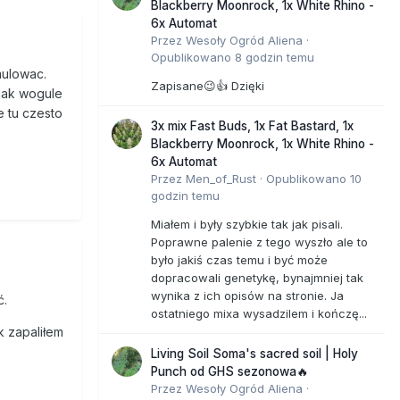
Blackberry Moonrock, 1x White Rhino -
6x Automat
Przez
Wesoły Ogród Aliena
·
Opublikowano
8 godzin temu
mulowac.
Zapisane😉👍 Dzięki
 jak wogule
 tu czesto
3x mix Fast Buds, 1x Fat Bastard, 1x
Blackberry Moonrock, 1x White Rhino -
6x Automat
Przez
Men_of_Rust
·
Opublikowano
10
godzin temu
Miałem i były szybkie tak jak pisali.
Poprawne palenie z tego wyszło ale to
było jakiś czas temu i być może
dopracowali genetykę, bynajmniej tak
wynika z ich opisów na stronie. Ja
ć.
ostatniego mixa wysadzilem i kończę...
k zapaliłem
Living Soil Soma's sacred soil | Holy
Punch od GHS sezonowa🔥
Przez
Wesoły Ogród Aliena
·