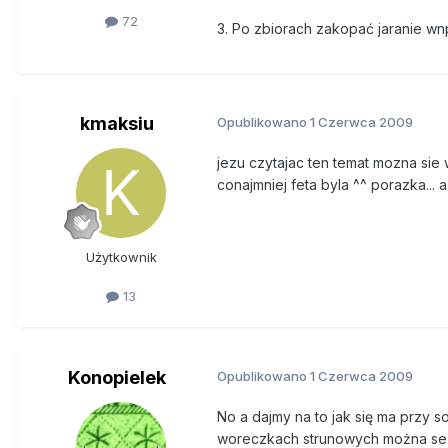
72
3. Po zbiorach zakopać jaranie wn
kmaksiu
Opublikowano
1 Czerwca 2009
jezu czytajac ten temat mozna sie
conajmniej feta byla ^^ porazka...
Użytkownik
13
Konopielek
Opublikowano
1 Czerwca 2009
No a dajmy na to jak się ma przy s
woreczkach strunowych można se zro