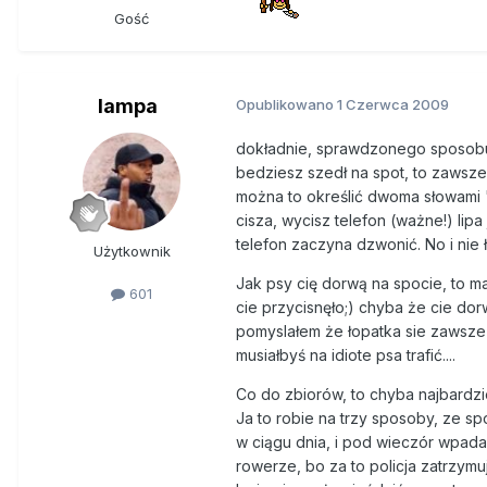
Gość
lampa
Opublikowano
1 Czerwca 2009
dokładnie, sprawdzonego sposobu n
bedziesz szedł na spot, to zawsze 
można to określić dwoma słowami
cisza, wycisz telefon (ważne!) lipa
telefon zaczyna dzwonić. No i nie 
Użytkownik
Jak psy cię dorwą na spocie, to m
601
cie przycisnęło;) chyba że cie dor
pomyslałem że łopatka sie zawsze 
musiałbyś na idiote psa trafić....
Co do zbiorów, to chyba najbardzi
Ja to robie na trzy sposoby, ze s
w ciągu dnia, i pod wieczór wpada
rowerze, bo za to policja zatrzymu