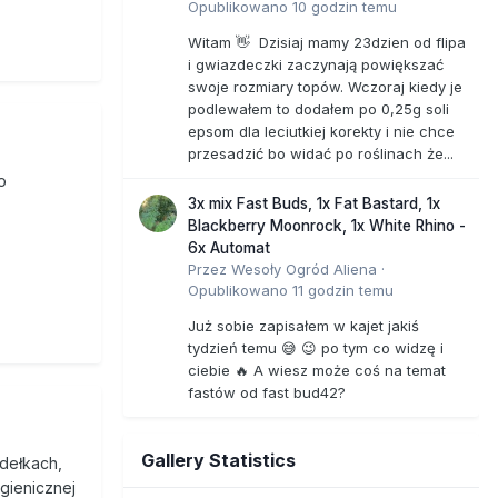
Opublikowano
10 godzin temu
Witam 👋 Dzisiaj mamy 23dzien od flipa
i gwiazdeczki zaczynają powiększać
swoje rozmiary topów. Wczoraj kiedy je
podlewałem to dodałem po 0,25g soli
epsom dla leciutkiej korekty i nie chce
przesadzić bo widać po roślinach że...
o
3x mix Fast Buds, 1x Fat Bastard, 1x
Blackberry Moonrock, 1x White Rhino -
6x Automat
Przez
Wesoły Ogród Aliena
·
Opublikowano
11 godzin temu
Już sobie zapisałem w kajet jakiś
tydzień temu 😅 😉 po tym co widzę i
ciebie 🔥 A wiesz może coś na temat
fastów od fast bud42?
Gallery Statistics
udełkach,
igienicznej