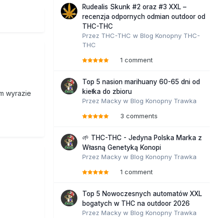
Rudealis Skunk #2 oraz #3 XXL –
recenzja odpornych odmian outdoor od
THC-THC
Przez
THC-THC
w
Blog Konopny THC-
THC
1 comment
Top 5 nasion marihuany 60-65 dni od
kiełka do zbioru
om wyrazie
Przez
Macky
w
Blog Konopny Trawka
3 comments
🌱 THC-THC - Jedyna Polska Marka z
Własną Genetyką Konopi
Przez
Macky
w
Blog Konopny Trawka
1 comment
Top 5 Nowoczesnych automatów XXL
bogatych w THC na outdoor 2026
Przez
Macky
w
Blog Konopny Trawka