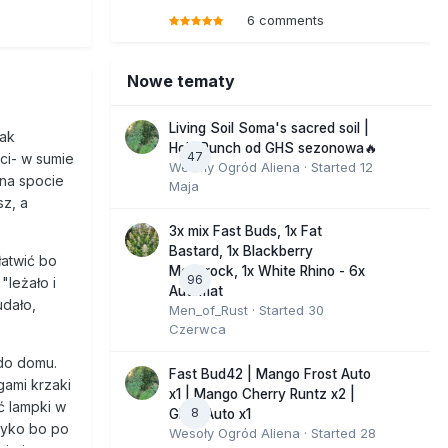
6 comments
Nowe tematy
Living Soil Soma's sacred soil |
jak
Holy Punch od GHS sezonowa🔥
47
ęci- w sumie
Wesoły Ogród Aliena
· Started
12
na spocie
Maja
sz, a
3x mix Fast Buds, 1x Fat
Bastard, 1x Blackberry
łatwić bo
Moonrock, 1x White Rhino - 6x
96
"leżało i
Automat
udało,
Men_of_Rust
· Started
30
Czerwca
 do domu.
Fast Bud42 | Mango Frost Auto
gami krzaki
x1 | Mango Cherry Runtz x2 |
ć lampki w
8
GMO Auto x1
yzyko bo po
Wesoły Ogród Aliena
· Started
28