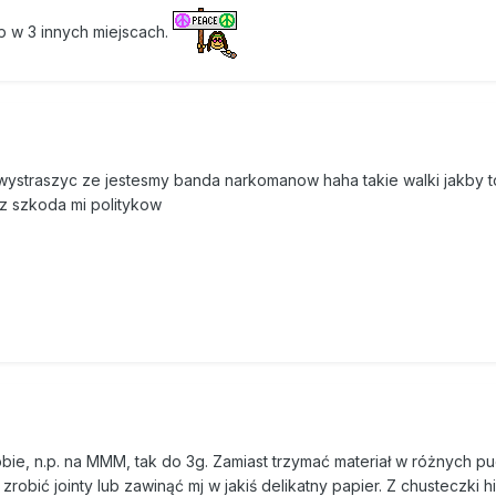
p w 3 innych miejscach.
 wystraszyc ze jestesmy banda narkomanow haha takie walki jakby t
 az szkoda mi politykow
obie, n.p. na MMM, tak do 3g. Zamiast trzymać materiał w różnych p
bić jointy lub zawinąć mj w jakiś delikatny papier. Z chusteczki h