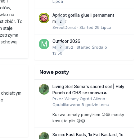
ie i
Lipca
potów,
awko na
Apricot gorilla glue i pernament
t zbiór. To
2
marker
SweetDonut
· Started
29 Lipca
m staje
 zatrzyma
Outdoor 2026
, schowaj
Marcel852
2
· Started
Środa o
13:50
Nowe posty
Living Soil Soma's sacred soil | Holy
y chciałbym
Punch od GHS sezonowa🔥
Przez
Wesoły Ogród Aliena
·
no
Opublikowano
8 godzin temu
Kuzwa tematy pomyliłem 😉😅 macky
kasuj to plis 😉😅
3x mix Fast Buds, 1x Fat Bastard, 1x