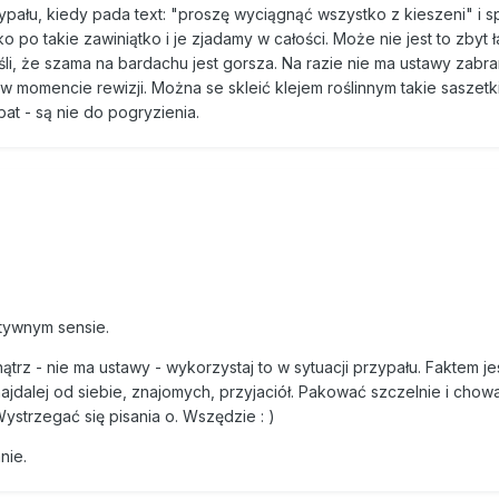
ypału, kiedy pada text: "proszę wyciągnąć wszystko z kieszeni" i s
po takie zawiniątko i je zjadamy w całości. Może nie jest to zbyt 
śli, że szama na bardachu jest gorsza. Na razie nie ma ustawy zabra
 momencie rewizji. Można se skleić klejem roślinnym takie saszetki
bat - są nie do pogryzienia.
tywnym sensie.
rz - nie ma ustawy - wykorzystaj to w sytuacji przypału. Faktem jes
ajdalej od siebie, znajomych, przyjaciół. Pakować szczelnie i chow
ystrzegać się pisania o. Wszędzie : )
nie.