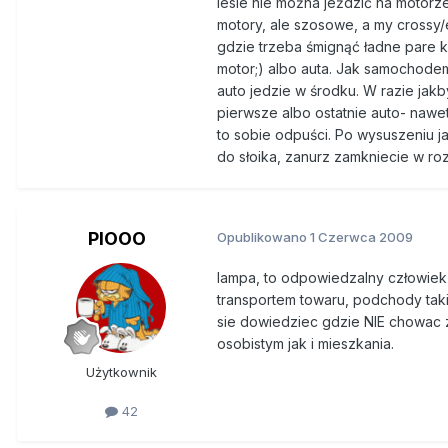
lesie nie można jeździć na motorz
motory, ale szosowe, a my crossy/
gdzie trzeba śmignąć ładne pare ki
motor;) albo auta. Jak samochodem,
auto jedzie w środku. W razie jakby
pierwsze albo ostatnie auto- nawet
to sobie odpuści. Po wysuszeniu j
do słoika, zanurz zamkniecie w ro
PIOOO
Opublikowano
1 Czerwca 2009
lampa, to odpowiedzalny człowiek i
transportem towaru, podchody takie 
sie dowiedziec gdzie NIE chowac z
osobistym jak i mieszkania.
Użytkownik
42