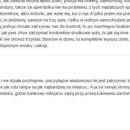
e, ale zawsze można łatwo uciec, policja ma rowery, samochody, kon
enduro, także ze spierdolka nie ma problemu. z tych najdalszych s
lometrów, albo motorki, ale wole nie, bo z nas 4 tylko jeden ma pr
 to jedziemy zawsze na trzy auta. i tylko w jednym samochodzie jes
 policja chciała zatrzymac nas do kontroli, to po machnięciu lizakie
 jak pies chce zatrzymać konkretnie środkowe auto, to jak się inne
ak nie chcesz trzymać zbiorów w domu, to kompletnie wysusz zioło
ztopionym wosku i zakop.
 nie działa pochopnie...poczytajcie wiadomości ile jest zatrzymań z
jak robi lampa sa jak najbardziej na miejscu... A ja ze swojej stron
ielska, gdzie bankowo milicjanci zajżą przy przeszukiwaniu zarów