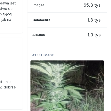
prawa jest
65.3 tys.
Images
łatwe do
niającej
 jak na
1.3 tys.
Comments
1.9 tys.
Albums
LATEST IMAGE
t - nie
ać dobrze.