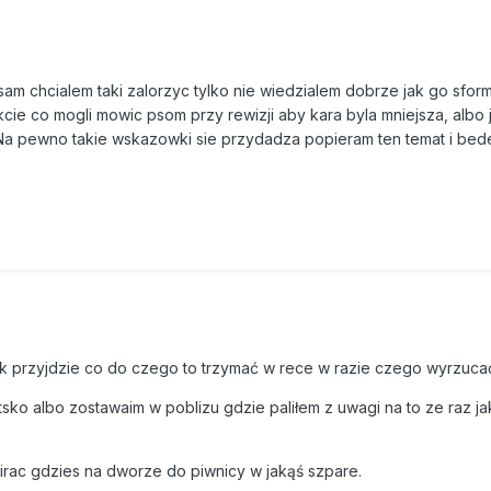
sam chcialem taki zalorzyc tylko nie wiedzialem dobrze jak go sfor
kcie co mogli mowic psom przy rewizji aby kara byla mniejsza, albo
Na pewno takie wskazowki sie przydadza popieram ten temat i bede
.Jak przyjdzie co do czego to trzymać w rece w razie czego wyrzuca
tsko albo zostawaim w poblizu gdzie paliłem z uwagi na to ze raz ja
ac gdzies na dworze do piwnicy w jakąś szpare.