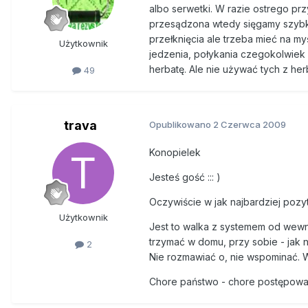
albo serwetki. W razie ostrego prz
przesądzona wtedy sięgamy szybko 
przełknięcia ale trzeba mieć na my
Użytkownik
jedzenia, połykania czegokolwiek w
herbatę. Ale nie używać tych z her
49
trava
Opublikowano
2 Czerwca 2009
Konopielek
Jesteś gość ::: )
Oczywiście w jak najbardziej pozy
Użytkownik
Jest to walka z systemem od wewnąt
trzymać w domu, przy sobie - jak n
2
Nie rozmawiać o, nie wspominać. W
Chore państwo - chore postępowa