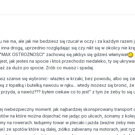
ie ma, ale jak nie bedziesz się rzucał w oczy i za każdym razem 
inna drogą, uprzednio rozglądając się czy nikt się w okolicy nie kr
 "MAX OSTROŻNOŚCI" zachowuj się jakbys się gdzieś włamywał
 jest, jak jesteś na spocie i ktoś przechodzi niedaleko, ty się ukrywa
łaź za dużo po spocie. Zrób co musisz i spadaj.
asz szanse się wybronić- wlazłeś w krzaki, bez powodu, albo się za
wą z łopatką i butelką nawozu w ręku... wtedy możesz się bronić, że 
przyda, a nawóz??? byłem ciekaw co to jest" z tym że żeby to się 
ej niebezpieczny moment. jak najbardziej skonspirowany transport
potów na które można dojechać nie jadąc po ulicach, ścinamy z kole
my na rowerach. ładujemy towar w plecaki i jazda (ważne żeby mie
je) ze spotów które są dalej, ziółko zabieramy na motorach, jest r