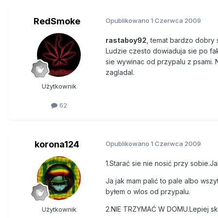
RedSmoke
Opublikowano
1 Czerwca 2009
rastaboy92
, temat bardzo dobry 
Ludzie czesto dowiaduja sie po fa
sie wywinac od przypalu z psami. 
zagladal.
Użytkownik
62
korona124
Opublikowano
1 Czerwca 2009
1.Starać sie nie nosić przy sobie
Ja jak mam palić to pale albo wszy
byłem o wlos od przypalu.
2.NIE TRZYMAĆ W DOMU.Lepiej skir
Użytkownik