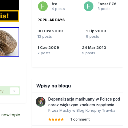
fre
Fazer FZ6
4 posts
3 posts
POPULAR DAYS
30 Cze 2009
1 Lip 2009
13 posts
9 posts
1 Cze 2009
24 Mar 2010
7 posts
5 posts
Wpisy na blogu
cy
0
Depenalizacja marihuany w Polsce pod
coraz większym znakiem zapytania
Przez
Macky
w
Blog Konopny Trawka
t new topic
1 comment