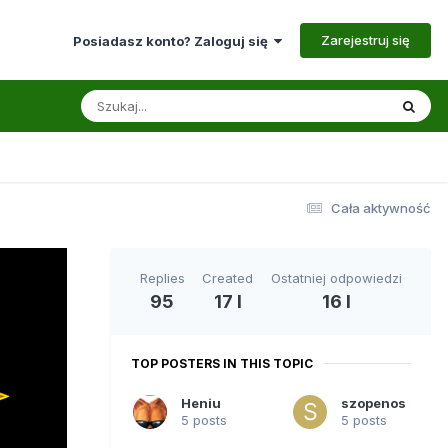
Zarejestruj się
Posiadasz konto? Zaloguj się
Cała aktywność
Replies
Created
Ostatniej odpowiedzi
95
17 l
16 l
TOP POSTERS IN THIS TOPIC
Heniu
szopenos
5 posts
5 posts