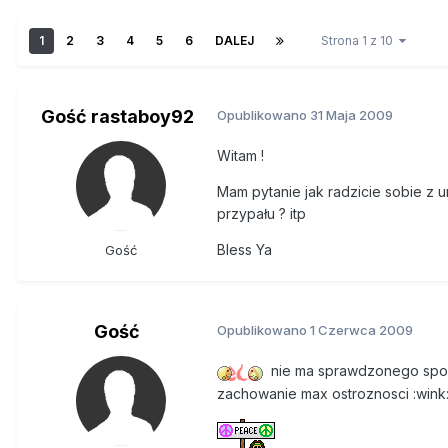
1
2
3
4
5
6
DALEJ
Strona 1 z 10
Gość rastaboy92
Opublikowano
31 Maja 2009
Witam !
Mam pytanie jak radzicie sobie z
przypału ? itp
Bless Ya
Gość
Gość
Opublikowano
1 Czerwca 2009
nie ma sprawdzonego sposo
zachowanie max ostroznosci :wink