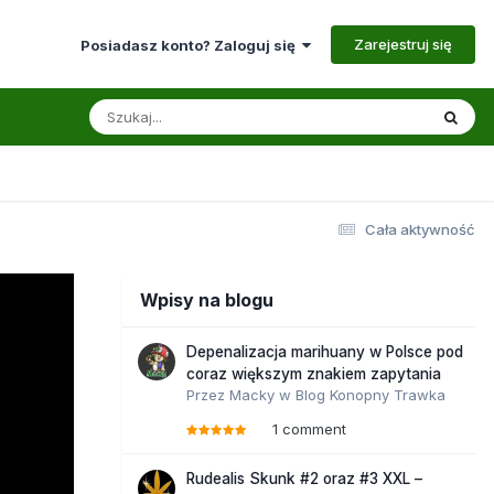
Zarejestruj się
Posiadasz konto? Zaloguj się
Cała aktywność
Wpisy na blogu
Depenalizacja marihuany w Polsce pod
coraz większym znakiem zapytania
Przez
Macky
w
Blog Konopny Trawka
1 comment
Rudealis Skunk #2 oraz #3 XXL –