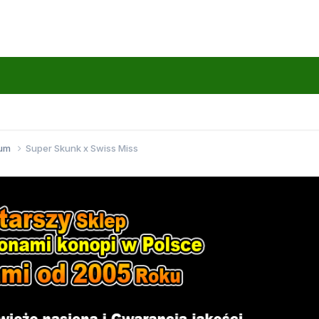
wum
Super Skunk x Swiss Miss