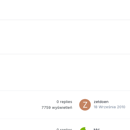
0
replies
zetdoen
18 Września 2010
7759
wyświetleń
0
replies
Miś