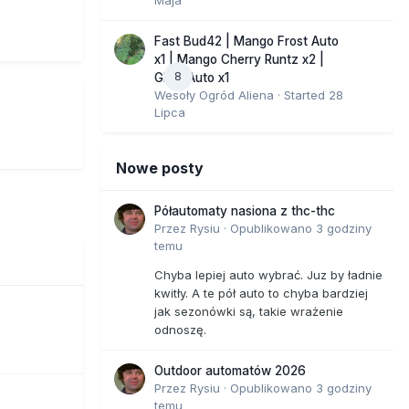
Fast Bud42 | Mango Frost Auto
x1 | Mango Cherry Runtz x2 |
8
GMO Auto x1
Wesoły Ogród Aliena
· Started
28
Lipca
Nowe posty
Półautomaty nasiona z thc-thc
Przez
Rysiu
·
Opublikowano
3 godziny
temu
Chyba lepiej auto wybrać. Juz by ładnie
kwitły. A te pół auto to chyba bardziej
jak sezonówki są, takie wrażenie
odnoszę.
Outdoor automatów 2026
Przez
Rysiu
·
Opublikowano
3 godziny
temu