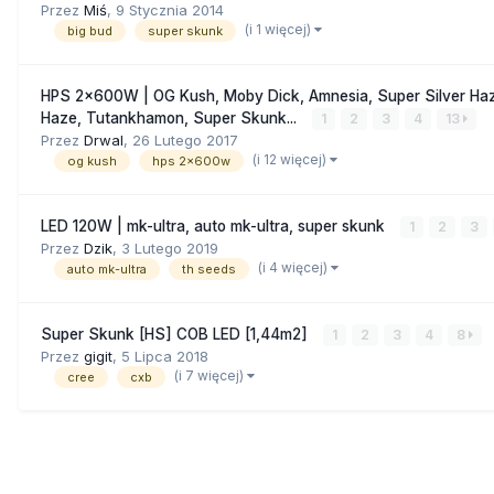
Przez
Miś
,
9 Stycznia 2014
(i 1 więcej)
big bud
super skunk
HPS 2x600W | OG Kush, Moby Dick, Amnesia, Super Silver H
Haze, Tutankhamon, Super Skunk...
1
2
3
4
13
Przez
Drwal
,
26 Lutego 2017
(i 12 więcej)
og kush
hps 2x600w
LED 120W | mk-ultra, auto mk-ultra, super skunk
1
2
3
Przez
Dzik
,
3 Lutego 2019
(i 4 więcej)
auto mk-ultra
th seeds
Super Skunk [HS] COB LED [1,44m2]
1
2
3
4
8
Przez
gigit
,
5 Lipca 2018
(i 7 więcej)
cree
cxb