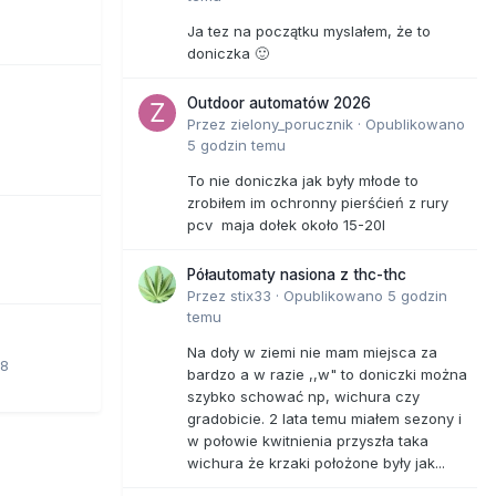
Ja tez na początku myslałem, że to
doniczka 🙂
Outdoor automatów 2026
Przez
zielony_porucznik
·
Opublikowano
5 godzin temu
To nie doniczka jak były młode to
zrobiłem im ochronny pierśćień z rury
pcv maja dołek około 15-20l
Półautomaty nasiona z thc-thc
Przez
stix33
·
Opublikowano
5 godzin
temu
Na doły w ziemi nie mam miejsca za
18
bardzo a w razie ,,w" to doniczki można
szybko schować np, wichura czy
gradobicie. 2 lata temu miałem sezony i
w połowie kwitnienia przyszła taka
wichura że krzaki położone były jak...