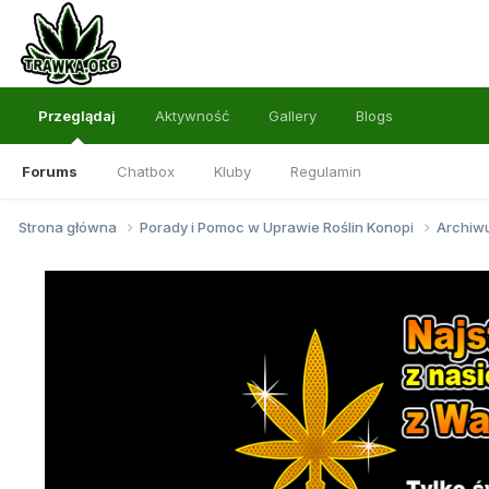
Przeglądaj
Aktywność
Gallery
Blogs
Forums
Chatbox
Kluby
Regulamin
Strona główna
Porady i Pomoc w Uprawie Roślin Konopi
Archi