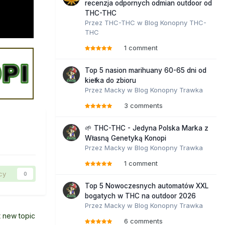
recenzja odpornych odmian outdoor od
THC-THC
Przez
THC-THC
w
Blog Konopny THC-
THC
1 comment
Top 5 nasion marihuany 60-65 dni od
kiełka do zbioru
Przez
Macky
w
Blog Konopny Trawka
3 comments
🌱 THC-THC - Jedyna Polska Marka z
Własną Genetyką Konopi
Przez
Macky
w
Blog Konopny Trawka
1 comment
cy
0
Top 5 Nowoczesnych automatów XXL
bogatych w THC na outdoor 2026
Przez
Macky
w
Blog Konopny Trawka
t new topic
6 comments