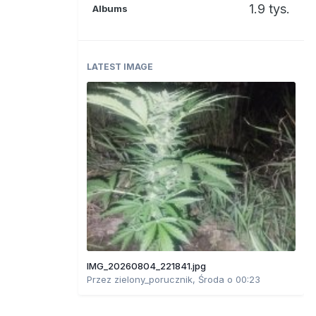
1.9 tys.
Albums
LATEST IMAGE
IMG_20260804_221841.jpg
Przez
zielony_porucznik
,
Środa o 00:23