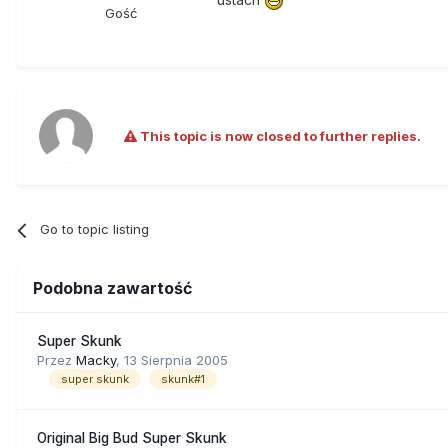
Gość
This topic is now closed to further replies.
Go to topic listing
Podobna zawartość
Super Skunk
Przez
Macky
,
13 Sierpnia 2005
super skunk
skunk#1
Original Big Bud Super Skunk