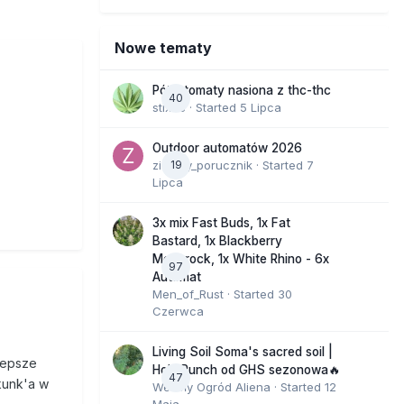
Nowe tematy
Półautomaty nasiona z thc-thc
40
stix33
· Started
5 Lipca
Outdoor automatów 2026
zielony_porucznik
19
· Started
7
Lipca
3x mix Fast Buds, 1x Fat
Bastard, 1x Blackberry
Moonrock, 1x White Rhino - 6x
97
Automat
Men_of_Rust
· Started
30
Czerwca
Living Soil Soma's sacred soil |
lepsze
Holy Punch od GHS sezonowa🔥
47
skunk'a w
Wesoły Ogród Aliena
· Started
12
Maja