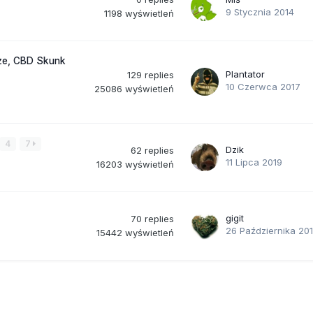
9 Stycznia 2014
1198
wyświetleń
aze, CBD Skunk
Plantator
129
replies
10 Czerwca 2017
25086
wyświetleń
4
7
Dzik
62
replies
11 Lipca 2019
16203
wyświetleń
gigit
70
replies
26 Października 20
15442
wyświetleń