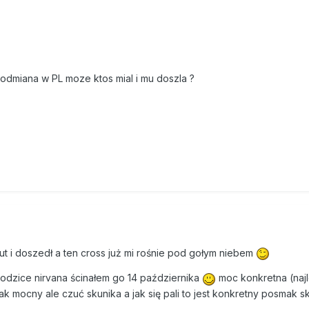
a odmiana w PL moze ktos mial i mu doszla ?
ut i doszedł a ten cross już mi rośnie pod gołym niebem
rodzice nirvana ścinałem go 14 października
moc konkretna (naj
tak mocny ale czuć skunika a jak się pali to jest konkretny posmak 