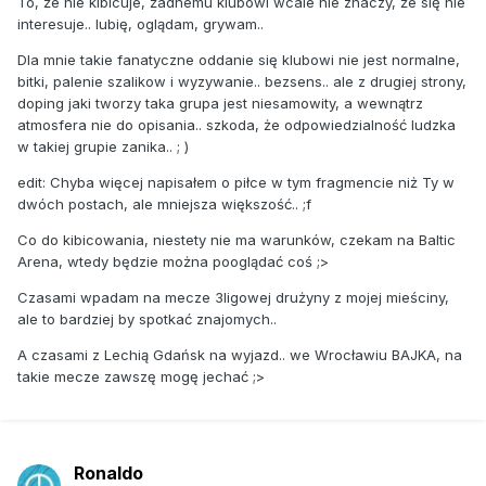
To, że nie kibicuje, żadnemu klubowi wcale nie znaczy, że się nie
interesuje.. lubię, oglądam, grywam..
Dla mnie takie fanatyczne oddanie się klubowi nie jest normalne,
bitki, palenie szalikow i wyzywanie.. bezsens.. ale z drugiej strony,
doping jaki tworzy taka grupa jest niesamowity, a wewnątrz
atmosfera nie do opisania.. szkoda, że odpowiedzialność ludzka
w takiej grupie zanika.. ; )
edit: Chyba więcej napisałem o piłce w tym fragmencie niż Ty w
dwóch postach, ale mniejsza większość.. ;f
Co do kibicowania, niestety nie ma warunków, czekam na Baltic
Arena, wtedy będzie można pooglądać coś ;>
Czasami wpadam na mecze 3ligowej drużyny z mojej mieściny,
ale to bardziej by spotkać znajomych..
A czasami z Lechią Gdańsk na wyjazd.. we Wrocławiu BAJKA, na
takie mecze zawszę mogę jechać ;>
Ronaldo