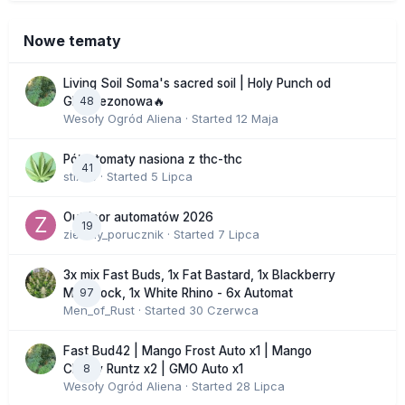
Nowe tematy
Living Soil Soma's sacred soil | Holy Punch od
48
GHS sezonowa🔥
Wesoły Ogród Aliena
· Started
12 Maja
Półautomaty nasiona z thc-thc
41
stix33
· Started
5 Lipca
Outdoor automatów 2026
19
zielony_porucznik
· Started
7 Lipca
3x mix Fast Buds, 1x Fat Bastard, 1x Blackberry
97
Moonrock, 1x White Rhino - 6x Automat
Men_of_Rust
· Started
30 Czerwca
Fast Bud42 | Mango Frost Auto x1 | Mango
8
Cherry Runtz x2 | GMO Auto x1
Wesoły Ogród Aliena
· Started
28 Lipca