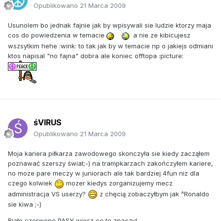
Opublikowano
21 Marca 2009
Usunolem bo jednak fajnie jak by wpisywali sie ludzie ktorzy maja
cos do powiedzenia w temacie
a nie ze kibicujesz
wszsytkim hehe :wink: to tak jak by w temacie np o jakiejs odmiani
ktos napisal "no fajna" dobra ale koniec offtopa :picture:
śVIRUS
Opublikowano
21 Marca 2009
Moja kariera piłkarza zawodowego skonczyła sie kiedy zacząłem
poznawać szerszy świat;-) na trampkarzach zakończyłem kariere,
no moze pare meczy w juniorach ale tak bardziej 4fun niz dla
czego kolwiek
mozer kiedys zorganizujemy mecz
administracja VS userzy?
z chęcią zobaczyłbym jak ^Ronaldo
sie kiwa ;-)
Biało czerwone PASY wiesz co to znaczy!