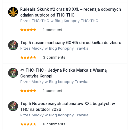
Rudealis Skunk #2 oraz #3 XXL – recenzja odpornych
odmian outdoor od THC-THC
Przez
THC-THC
w
Blog Konopny THC-THC
1 comment
Top 5 nasion marihuany 60-65 dni od kiełka do zbioru
Przez
Macky
w
Blog Konopny Trawka
3 comments
🌱 THC-THC - Jedyna Polska Marka z Własną
Genetyką Konopi
Przez
Macky
w
Blog Konopny Trawka
1 comment
Top 5 Nowoczesnych automatów XXL bogatych w
THC na outdoor 2026
Przez
Macky
w
Blog Konopny Trawka
6 comments