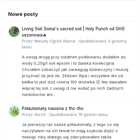
Nowe posty
Living Soil Soma's sacred soil | Holy Punch od GHS
sezonowa🔥
Przez
Wesoły Ogród Aliena
·
Opublikowano
3 godziny
temu
A swoją drogą przy ostatnim podlewaniu dodałem do
wody 0,25g/l soli epsom i to dawka korekcyjna.
Chciałem zobaczyć jak zareagują dziewczyny i muszę
przyznać że jest ok. 24dzien flipa i wszystkie dni od
kiełka to jest dziś równa 100 dniówka 😉 Nie dawałem
więcej tej soli z uwagi iż nie widać po nich żadnych
niedoborów ani...
Półautomaty nasiona z thc-thc
Przez
stix33
·
Opublikowano
19 godzin temu
Ja pierwszy raz sadze półautomaty, z tego co się
naczytalem na ich temat to mają szybciej dojść o
miesiąc niby dlatego się zdecydowałem także