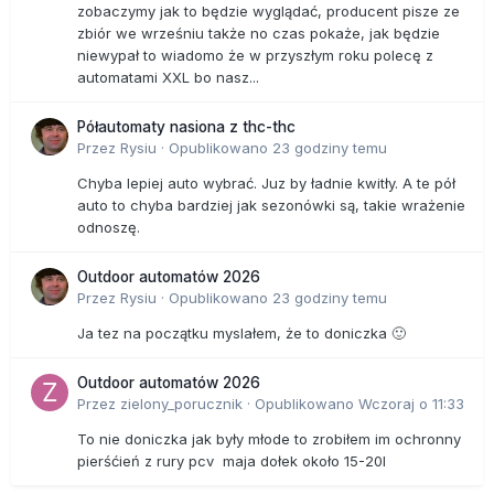
zobaczymy jak to będzie wyglądać, producent pisze ze
zbiór we wrześniu także no czas pokaże, jak będzie
niewypał to wiadomo że w przyszłym roku polecę z
automatami XXL bo nasz...
Półautomaty nasiona z thc-thc
Przez
Rysiu
·
Opublikowano
23 godziny temu
Chyba lepiej auto wybrać. Juz by ładnie kwitły. A te pół
auto to chyba bardziej jak sezonówki są, takie wrażenie
odnoszę.
Outdoor automatów 2026
Przez
Rysiu
·
Opublikowano
23 godziny temu
Ja tez na początku myslałem, że to doniczka 🙂
Outdoor automatów 2026
Przez
zielony_porucznik
·
Opublikowano
Wczoraj o 11:33
To nie doniczka jak były młode to zrobiłem im ochronny
pierśćień z rury pcv maja dołek około 15-20l