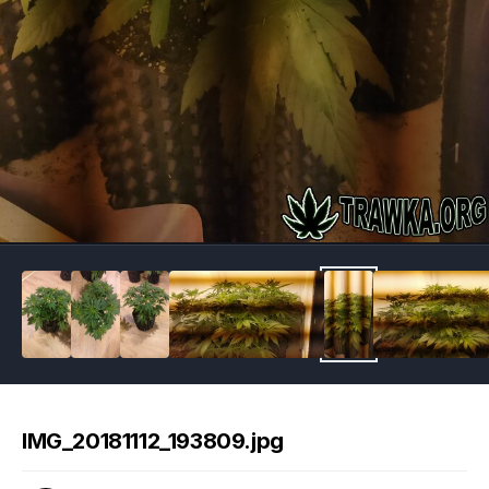
Image Tools
IMG_20181112_193809.jpg