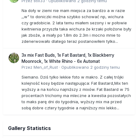
Przez
stix33
·
Opublikowano
2 godziny temu
Na doły w ziemi nie mam miejsca za bardzo a w razie
,,w" to doniczki można szybko schować np, wichura
czy gradobicie. 2 lata temu miałem sezony i w połowie
kwitnienia przyszła taka wichura że krzaki położone były
jak zboże, a miały po 1.8m do 2.3m i mocno mnie to
zdenerwowało dlatego teraz postanowiłem tylko...
3x mix Fast Buds, 1x Fat Bastard, 1x Blackberry
Moonrock, 1x White Rhino - 6x Automat
Przez
Men_of_Rust
·
Opublikowano
2 godziny temu
Siemano. Dziś tylko lekkie foto w makro. Z całej trójki
kolejność kosy będzie następująca: Fat Bastard,Mix ten
wyższy a na końcu najniższy z mixów. Fat Bastard w 75
procentach trichomy ma mleczne a kwestia pozostałych
to maks parę dni do tygodnia, wyższy mix ma przed
sobą dobre cztery tygodnie a najniższy mix lekko...
Gallery Statistics