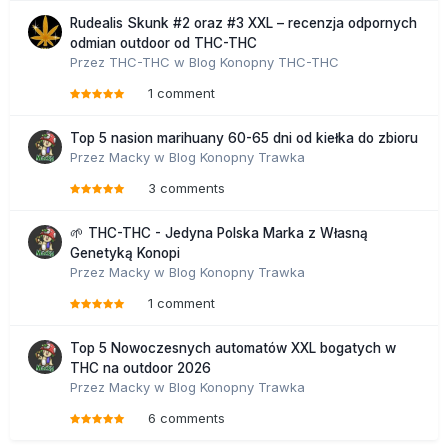
Rudealis Skunk #2 oraz #3 XXL – recenzja odpornych
odmian outdoor od THC-THC
Przez
THC-THC
w
Blog Konopny THC-THC
1 comment
Top 5 nasion marihuany 60-65 dni od kiełka do zbioru
Przez
Macky
w
Blog Konopny Trawka
3 comments
🌱 THC-THC - Jedyna Polska Marka z Własną
Genetyką Konopi
Przez
Macky
w
Blog Konopny Trawka
1 comment
Top 5 Nowoczesnych automatów XXL bogatych w
THC na outdoor 2026
Przez
Macky
w
Blog Konopny Trawka
6 comments