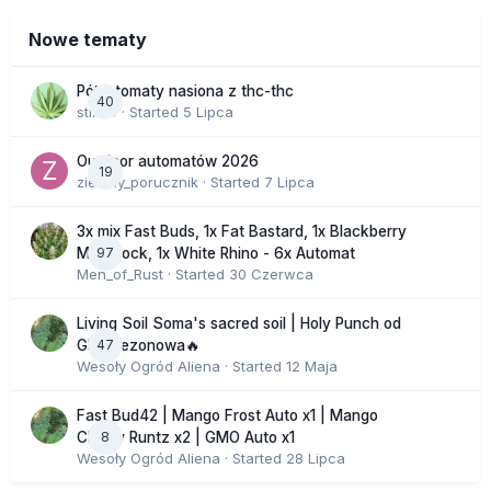
Nowe tematy
Półautomaty nasiona z thc-thc
40
stix33
· Started
5 Lipca
Outdoor automatów 2026
19
zielony_porucznik
· Started
7 Lipca
3x mix Fast Buds, 1x Fat Bastard, 1x Blackberry
97
Moonrock, 1x White Rhino - 6x Automat
Men_of_Rust
· Started
30 Czerwca
Living Soil Soma's sacred soil | Holy Punch od
47
GHS sezonowa🔥
Wesoły Ogród Aliena
· Started
12 Maja
Fast Bud42 | Mango Frost Auto x1 | Mango
8
Cherry Runtz x2 | GMO Auto x1
Wesoły Ogród Aliena
· Started
28 Lipca