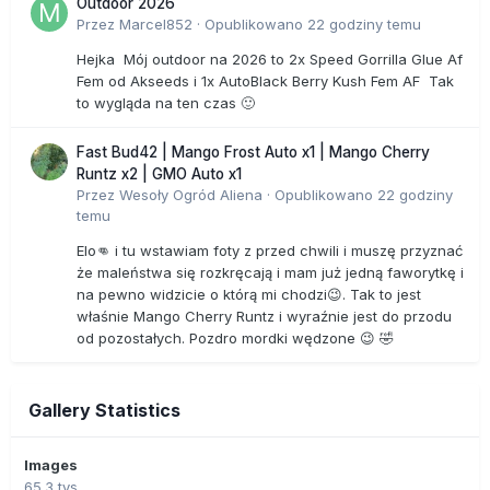
Outdoor 2026
Przez
Marcel852
·
Opublikowano
22 godziny temu
Hejka Mój outdoor na 2026 to 2x Speed Gorrilla Glue Af
Fem od Akseeds i 1x AutoBlack Berry Kush Fem AF Tak
to wygląda na ten czas 🙂
Fast Bud42 | Mango Frost Auto x1 | Mango Cherry
Runtz x2 | GMO Auto x1
Przez
Wesoły Ogród Aliena
·
Opublikowano
22 godziny
temu
Elo👊 i tu wstawiam foty z przed chwili i muszę przyznać
że maleństwa się rozkręcają i mam już jedną faworytkę i
na pewno widzicie o którą mi chodzi😉. Tak to jest
właśnie Mango Cherry Runtz i wyraźnie jest do przodu
od pozostałych. Pozdro mordki wędzone 😉 🤣
Gallery Statistics
Images
65.3 tys.