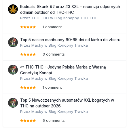
Rudealis Skunk #2 oraz #3 XXL – recenzja odpornych
odmian outdoor od THC-THC
Przez
THC-THC
w
Blog Konopny THC-THC
1 comment
Top 5 nasion marihuany 60-65 dni od kiełka do zbioru
Przez
Macky
w
Blog Konopny Trawka
3 comments
🌱 THC-THC - Jedyna Polska Marka z Własną
Genetyką Konopi
Przez
Macky
w
Blog Konopny Trawka
1 comment
Top 5 Nowoczesnych automatów XXL bogatych w
THC na outdoor 2026
Przez
Macky
w
Blog Konopny Trawka
6 comments