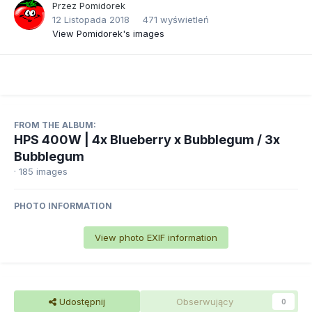
Przez
Pomidorek
12 Listopada 2018
471 wyświetleń
View Pomidorek's images
FROM THE ALBUM:
HPS 400W | 4x Blueberry x Bubblegum / 3x
Bubblegum
· 185 images
PHOTO INFORMATION
View photo EXIF information
Udostępnij
Obserwujący
0