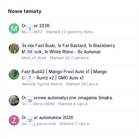
Nowe tematy
Outdoor 2026
2
Marcel852
· Started
22 godziny temu
3x mix Fast Buds, 1x Fat Bastard, 1x Blackberry
88
Moonrock, 1x White Rhino - 6x Automat
Men_of_Rust
· Started
30 Czerwca
Fast Bud42 | Mango Frost Auto x1 | Mango
7
Cherry Runtz x2 | GMO Auto x1
Wesoły Ogród Aliena
· Started
28 Lipca
Outdoorowe automatyczne zmagania Smaka.
10
SmakMaroca999
· Started
4 Lipca
Outdoor automatów 2026
17
zielony_porucznik
· Started
7 Lipca