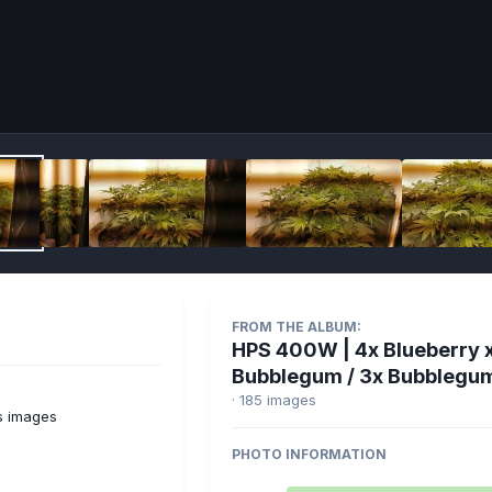
Imag
FROM THE ALBUM:
HPS 400W | 4x Blueberry 
Bubblegum / 3x Bubblegu
· 185 images
s images
PHOTO INFORMATION