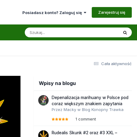
Zarejestruj się
Posiadasz konto? Zaloguj się
Cała aktywność
Wpisy na blogu
Depenalizacja marihuany w Polsce pod
coraz większym znakiem zapytania
Przez
Macky
w
Blog Konopny Trawka
1 comment
Rudealis Skunk #2 oraz #3 XXL –