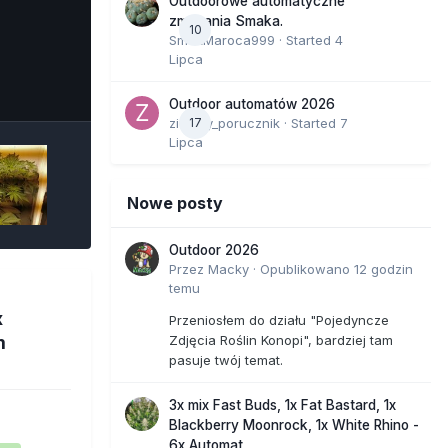
Outdoorowe automatyczne
zmagania Smaka.
10
SmakMaroca999
· Started
4
Lipca
e Tools
Outdoor automatów 2026
zielony_porucznik
17
· Started
7
Lipca
Nowe posty
Outdoor 2026
Przez
Macky
·
Opublikowano
12 godzin
temu
x
Przeniosłem do działu "Pojedyncze
m
Zdjęcia Roślin Konopi", bardziej tam
pasuje twój temat.
3x mix Fast Buds, 1x Fat Bastard, 1x
Blackberry Moonrock, 1x White Rhino -
6x Automat