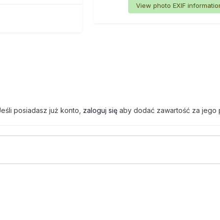
View photo EXIF informatio
eśli posiadasz już konto,
zaloguj się
aby dodać zawartość za jego