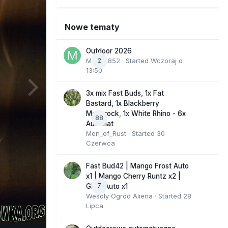
Nowe tematy
Outdoor 2026
Marcel852
2
· Started
Wczoraj o
13:50
3x mix Fast Buds, 1x Fat
Bastard, 1x Blackberry
Moonrock, 1x White Rhino - 6x
88
Automat
Men_of_Rust
· Started
30
Czerwca
Fast Bud42 | Mango Frost Auto
x1 | Mango Cherry Runtz x2 |
7
GMO Auto x1
Wesoły Ogród Aliena
· Started
28
Lipca