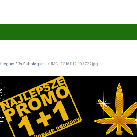
bblegum / 3x Bubblegum
IMG_20181112_193727.jpg