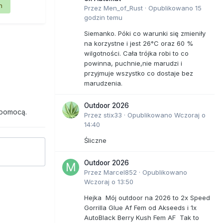
n
Przez
Men_of_Rust
·
Opublikowano
15
godzin temu
Siemanko. Póki co warunki się zmieniły
na korzystne i jest 26°C oraz 60 %
wilgotności. Cała trójka robi to co
powinna, puchnie,nie marudzi i
przyjmuje wszystko co dostaje bez
marudzenia.
Outdoor 2026
 pomocą.
Przez
stix33
·
Opublikowano
Wczoraj o
14:40
Śliczne
Outdoor 2026
Przez
Marcel852
·
Opublikowano
Wczoraj o 13:50
Hejka Mój outdoor na 2026 to 2x Speed
Gorrilla Glue Af Fem od Akseeds i 1x
AutoBlack Berry Kush Fem AF Tak to