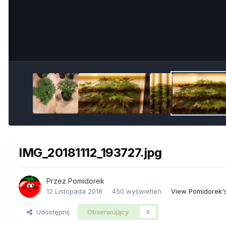
IMG_20181112_193727.jpg
Przez
Pomidorek
12 Listopada 2018
450 wyświetleń
View Pomidorek'
Udostępnij
Obserwujący
0