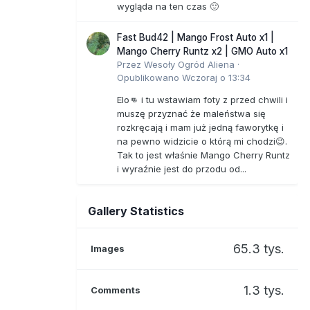
wygląda na ten czas 🙂
Fast Bud42 | Mango Frost Auto x1 |
Mango Cherry Runtz x2 | GMO Auto x1
Przez
Wesoły Ogród Aliena
·
Opublikowano
Wczoraj o 13:34
Elo👊 i tu wstawiam foty z przed chwili i
muszę przyznać że maleństwa się
rozkręcają i mam już jedną faworytkę i
na pewno widzicie o którą mi chodzi😉.
Tak to jest właśnie Mango Cherry Runtz
i wyraźnie jest do przodu od...
Gallery Statistics
65.3 tys.
Images
1.3 tys.
Comments