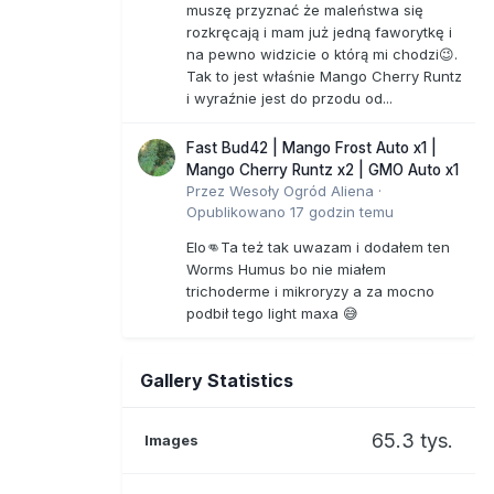
muszę przyznać że maleństwa się
rozkręcają i mam już jedną faworytkę i
na pewno widzicie o którą mi chodzi😉.
Tak to jest właśnie Mango Cherry Runtz
i wyraźnie jest do przodu od...
Fast Bud42 | Mango Frost Auto x1 |
Mango Cherry Runtz x2 | GMO Auto x1
Przez
Wesoły Ogród Aliena
·
Opublikowano
17 godzin temu
Elo👊Ta też tak uwazam i dodałem ten
Worms Humus bo nie miałem
trichoderme i mikroryzy a za mocno
podbił tego light maxa 😅
Gallery Statistics
65.3 tys.
Images