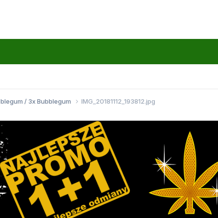
bblegum / 3x Bubblegum
IMG_20181112_193812.jpg