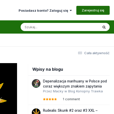
Zarejestruj się
Posiadasz konto? Zaloguj się
Cała aktywność
Wpisy na blogu
Depenalizacja marihuany w Polsce pod
coraz większym znakiem zapytania
Przez
Macky
w
Blog Konopny Trawka
1 comment
Rudealis Skunk #2 oraz #3 XXL –