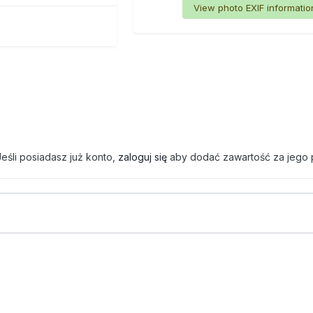
View photo EXIF informatio
eśli posiadasz już konto,
zaloguj się
aby dodać zawartość za jego