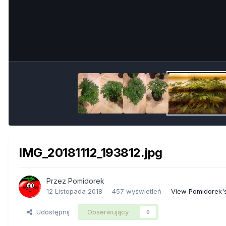
IMG_20181112_193812.jpg
Przez
Pomidorek
12 Listopada 2018
457 wyświetleń
View Pomidorek'
Udostępnij
Obserwujący
0