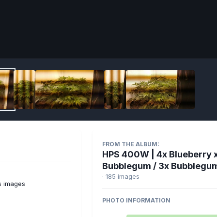
Imag
FROM THE ALBUM:
HPS 400W | 4x Blueberry 
Bubblegum / 3x Bubblegu
· 185 images
s images
PHOTO INFORMATION