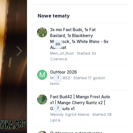
Nowe tematy
3x mix Fast Buds, 1x Fat
Bastard, 1x Blackberry
Moonrock, 1x White Rhino - 6x
88
Automat
Men_of_Rust
· Started
30
Czerwca
Outdoor 2026
Marcel852
1
· Started
17 godzin
temu
Fast Bud42 | Mango Frost Auto
x1 | Mango Cherry Runtz x2 |
7
GMO Auto x1
Wesoły Ogród Aliena
· Started
28
Lipca