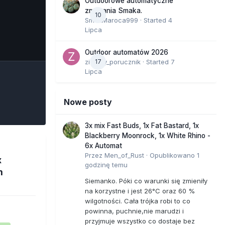
Outdoorowe automatyczne
zmagania Smaka.
10
SmakMaroca999
· Started
4
Lipca
e Tools
Outdoor automatów 2026
zielony_porucznik
17
· Started
7
Lipca
Nowe posty
3x mix Fast Buds, 1x Fat Bastard, 1x
Blackberry Moonrock, 1x White Rhino -
6x Automat
Przez
Men_of_Rust
·
Opublikowano
1
x
godzinę temu
m
Siemanko. Póki co warunki się zmieniły
na korzystne i jest 26°C oraz 60 %
wilgotności. Cała trójka robi to co
powinna, puchnie,nie marudzi i
przyjmuje wszystko co dostaje bez