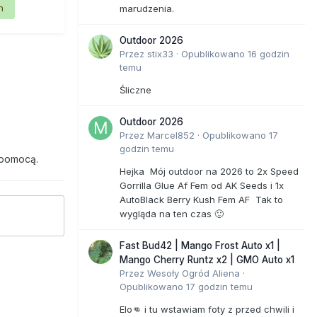
n
marudzenia.
Outdoor 2026
Przez
stix33
·
Opublikowano
16 godzin
temu
Śliczne
Outdoor 2026
Przez
Marcel852
·
Opublikowano
17
godzin temu
 pomocą.
Hejka Mój outdoor na 2026 to 2x Speed
Gorrilla Glue Af Fem od AK Seeds i 1x
AutoBlack Berry Kush Fem AF Tak to
wygląda na ten czas 🙂
Fast Bud42 | Mango Frost Auto x1 |
Mango Cherry Runtz x2 | GMO Auto x1
Przez
Wesoły Ogród Aliena
·
Opublikowano
17 godzin temu
Elo👊 i tu wstawiam foty z przed chwili i