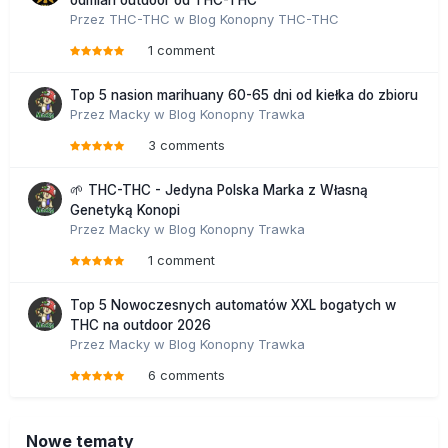
odmian outdoor od THC-THC
Przez
THC-THC
w
Blog Konopny THC-THC
1 comment
Top 5 nasion marihuany 60-65 dni od kiełka do zbioru
Przez
Macky
w
Blog Konopny Trawka
3 comments
🌱 THC-THC - Jedyna Polska Marka z Własną
Genetyką Konopi
Przez
Macky
w
Blog Konopny Trawka
1 comment
Top 5 Nowoczesnych automatów XXL bogatych w
THC na outdoor 2026
Przez
Macky
w
Blog Konopny Trawka
6 comments
Nowe tematy