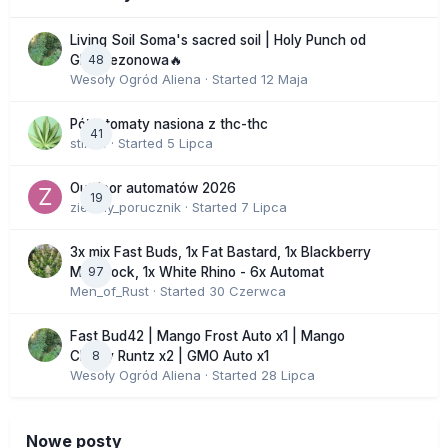
Living Soil Soma's sacred soil | Holy Punch od
48
GHS sezonowa🔥
Wesoły Ogród Aliena
· Started
12 Maja
Półautomaty nasiona z thc-thc
41
stix33
· Started
5 Lipca
Outdoor automatów 2026
19
zielony_porucznik
· Started
7 Lipca
3x mix Fast Buds, 1x Fat Bastard, 1x Blackberry
97
Moonrock, 1x White Rhino - 6x Automat
Men_of_Rust
· Started
30 Czerwca
Fast Bud42 | Mango Frost Auto x1 | Mango
8
Cherry Runtz x2 | GMO Auto x1
Wesoły Ogród Aliena
· Started
28 Lipca
Nowe posty