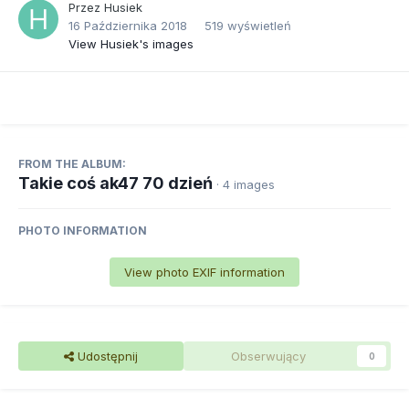
Przez
Husiek
16 Października 2018
519 wyświetleń
View Husiek's images
FROM THE ALBUM:
Takie coś ak47 70 dzień
· 4 images
PHOTO INFORMATION
View photo EXIF information
Udostępnij
Obserwujący
0