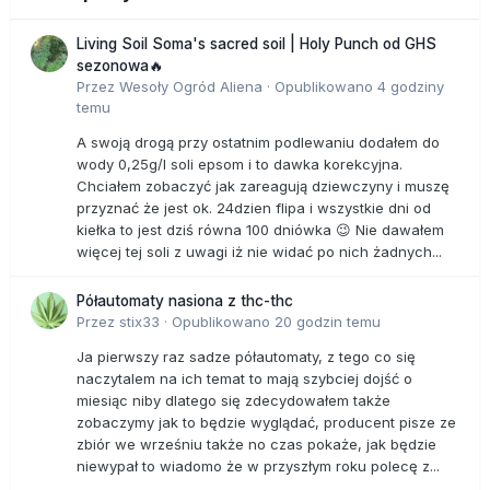
Living Soil Soma's sacred soil | Holy Punch od GHS
sezonowa🔥
Przez
Wesoły Ogród Aliena
·
Opublikowano
4 godziny
temu
A swoją drogą przy ostatnim podlewaniu dodałem do
wody 0,25g/l soli epsom i to dawka korekcyjna.
Chciałem zobaczyć jak zareagują dziewczyny i muszę
przyznać że jest ok. 24dzien flipa i wszystkie dni od
kiełka to jest dziś równa 100 dniówka 😉 Nie dawałem
więcej tej soli z uwagi iż nie widać po nich żadnych...
Półautomaty nasiona z thc-thc
Przez
stix33
·
Opublikowano
20 godzin temu
Ja pierwszy raz sadze półautomaty, z tego co się
naczytalem na ich temat to mają szybciej dojść o
miesiąc niby dlatego się zdecydowałem także
zobaczymy jak to będzie wyglądać, producent pisze ze
zbiór we wrześniu także no czas pokaże, jak będzie
niewypał to wiadomo że w przyszłym roku polecę z...