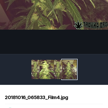
Image Tools
20181016_065833_Film4.jpg