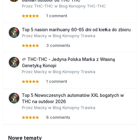
odmian outdoor od THC-THC
Przez
THC-THC
w
Blog Konopny THC-THC
1 comment
Top 5 nasion marihuany 60-65 dni od kiełka do zbioru
Przez
Macky
w
Blog Konopny Trawka
3 comments
🌱 THC-THC - Jedyna Polska Marka z Własną
Genetyką Konopi
Przez
Macky
w
Blog Konopny Trawka
1 comment
Top 5 Nowoczesnych automatów XXL bogatych w
THC na outdoor 2026
Przez
Macky
w
Blog Konopny Trawka
6 comments
Nowe tematy