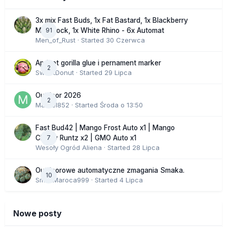
3x mix Fast Buds, 1x Fat Bastard, 1x Blackberry
91
Moonrock, 1x White Rhino - 6x Automat
Men_of_Rust
· Started
30 Czerwca
Apricot gorilla glue i pernament marker
2
SweetDonut
· Started
29 Lipca
Outdoor 2026
2
Marcel852
· Started
Środa o 13:50
Fast Bud42 | Mango Frost Auto x1 | Mango
7
Cherry Runtz x2 | GMO Auto x1
Wesoły Ogród Aliena
· Started
28 Lipca
Outdoorowe automatyczne zmagania Smaka.
10
SmakMaroca999
· Started
4 Lipca
Nowe posty