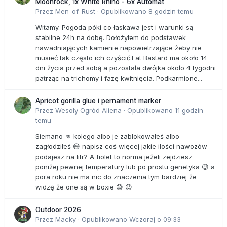
Moonrock, 1x White Rhino - 6x Automat
Przez
Men_of_Rust
·
Opublikowano
8 godzin temu
Witamy. Pogoda póki co łaskawa jest i warunki są
stabilne 24h na dobę. Dołożyłem do podstawek
nawadniających kamienie napowietrzające żeby nie
musieć tak często ich czyścić.Fat Bastard ma około 14
dni życia przed sobą a pozostała dwójka około 4 tygodni
patrząc na trichomy i fazę kwitnięcia. Podkarmione...
Apricot gorilla glue i pernament marker
Przez
Wesoły Ogród Aliena
·
Opublikowano
11 godzin
temu
Siemano 👊 kolego albo je zablokowałeś albo
zagłodziłeś 😅 napisz coś więcej jakie ilości nawozów
podajesz na litr? A fiolet to norma jeżeli zejdziesz
poniżej pewnej temperatury lub po prostu genetyka 😉 a
pora roku nie ma nic do znaczenia tym bardziej że
widzę że one są w boxie 😅 😉
Outdoor 2026
Przez
Macky
·
Opublikowano
Wczoraj o 09:33