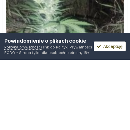
Powiadomienie o plikach cookie
Akceptuję
Polityka prywatności
link do Polityki Prywatności
RODO - Strona tylko dla osób pełnoletnich, 18+
IMG_20260804_221841.jpg
Przez
zielony_porucznik
,
Środa o 00:23
Polityka prywatności
Kontakt
Ciasteczka
Trawka.org
Powered by Invision Community