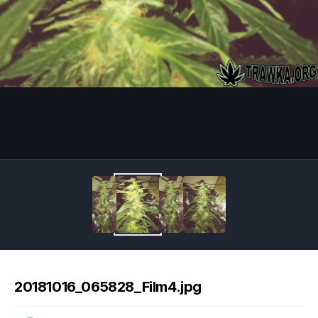
Image Tools
20181016_065828_Film4.jpg