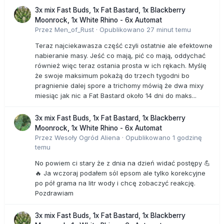
3x mix Fast Buds, 1x Fat Bastard, 1x Blackberry
Moonrock, 1x White Rhino - 6x Automat
Przez
Men_of_Rust
·
Opublikowano
27 minut temu
Teraz najciekawasza część czyli ostatnie ale efektowne
nabieranie masy. Jeść co mają, pić co mają, oddychać
również więc teraz ostania prosta w ich rękach. Myślę
że swoje maksimum pokażą do trzech tygodni bo
pragnienie dalej spore a trichomy mówią że dwa mixy
miesiąc jak nic a Fat Bastard około 14 dni do maks...
3x mix Fast Buds, 1x Fat Bastard, 1x Blackberry
Moonrock, 1x White Rhino - 6x Automat
Przez
Wesoły Ogród Aliena
·
Opublikowano
1 godzinę
temu
No powiem ci stary że z dnia na dzień widać postępy 💪
🔥 Ja wczoraj podałem sól epsom ale tylko korekcyjne
po pół grama na litr wody i chcę zobaczyć reakcję.
Pozdrawiam
3x mix Fast Buds, 1x Fat Bastard, 1x Blackberry