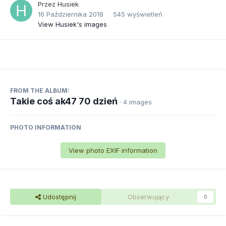
Przez
Husiek
16 Października 2018
545 wyświetleń
View Husiek's images
FROM THE ALBUM:
Takie coś ak47 70 dzień
· 4 images
PHOTO INFORMATION
View photo EXIF information
Udostępnij
Obserwujący
0