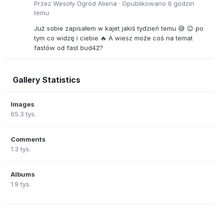
Przez
Wesoły Ogród Aliena
·
Opublikowano
6 godzin
temu
Już sobie zapisałem w kajet jakiś tydzień temu 😅 😉 po
tym co widzę i ciebie 🔥 A wiesz może coś na temat
fastów od fast bud42?
Gallery Statistics
Images
65.3 tys.
Comments
1.3 tys.
Albums
1.9 tys.