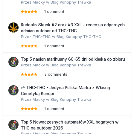
Przez
Macky
w
Blog Konopny Trawka
1 comment
Rudealis Skunk #2 oraz #3 XXL – recenzja odpornych
odmian outdoor od THC-THC
Przez
THC-THC
w
Blog Konopny THC-THC
1 comment
Top 5 nasion marihuany 60-65 dni od kiełka do zbioru
Przez
Macky
w
Blog Konopny Trawka
3 comments
🌱 THC-THC - Jedyna Polska Marka z Własną
Genetyką Konopi
Przez
Macky
w
Blog Konopny Trawka
1 comment
Top 5 Nowoczesnych automatów XXL bogatych w
THC na outdoor 2026
Przez
Macky
w
Blog Konopny Trawka