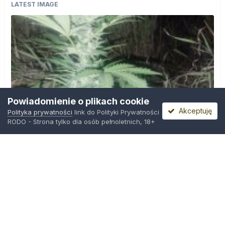
LATEST IMAGE
Powiadomienie o plikach cookie
Akceptuję
Polityka prywatności
link do Polityki Prywatności
RODO - Strona tylko dla osób pełnoletnich, 18+
IMG_20260804_221841.jpg
Przez
zielony_porucznik
,
Środa o 00:23
Polityka prywatności
Kontakt
Ciasteczka
Trawka.org
Powered by Invision Community