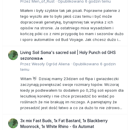
Przez
Men_of_Rust
·
Opublikowano
6 godzin temu
Miałem i były szybkie tak jak pisali. Poprawne palenie z
tego wyszło ale to było jakiś czas temu i być może
dopracowali genetykę, bynajmniej tak wynika z ich
opisów na stronie. Ja ostatniego mixa wysadzilem i
kończę póki co z nimi przygodę bo mam i sezonów dużo
i sporo automatów od Bud Voyage. Jak chcesz dużo i...
Living Soil Soma's sacred soil | Holy Punch od GHS
sezonowa🔥
Przez
Wesoły Ogród Aliena
·
Opublikowano
6 godzin
temu
Witam 👋 Dzisiaj mamy 23dzien od flipa i gwiazdeczki
zaczynają powiększać swoje rozmiary topów. Wczoraj
kiedy je podlewałem to dodałem po 0,25g soli epsom dla
leciutkiej korekty i nie chce przesadzić bo widać po
roślinach że nie brakuję im niczego. A pamiętajmy że
przesadzić jest dość łatwo a co za dużo to nie zdrowo...
3x mix Fast Buds, 1x Fat Bastard, 1x Blackberry
Moonrock, 1x White Rhino - 6x Automat