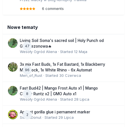
6 comments
Nowe tematy
Living Soil Soma's sacred soil | Holy Punch od
47
GHS sezonowa🔥
Wesoły Ogród Aliena
· Started
12 Maja
3x mix Fast Buds, 1x Fat Bastard, 1x Blackberry
96
Moonrock, 1x White Rhino - 6x Automat
Men_of_Rust
· Started
30 Czerwca
Fast Bud42 | Mango Frost Auto x1 | Mango
8
Cherry Runtz x2 | GMO Auto x1
Wesoły Ogród Aliena
· Started
28 Lipca
Apricot gorilla glue i pernament marker
2
SweetDonut
· Started
29 Lipca