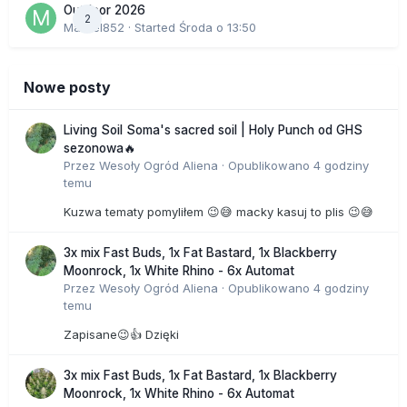
Outdoor 2026
2
Marcel852
· Started
Środa o 13:50
Nowe posty
Living Soil Soma's sacred soil | Holy Punch od GHS
sezonowa🔥
Przez
Wesoły Ogród Aliena
·
Opublikowano
4 godziny
temu
Kuzwa tematy pomyliłem 😉😅 macky kasuj to plis 😉😅
3x mix Fast Buds, 1x Fat Bastard, 1x Blackberry
Moonrock, 1x White Rhino - 6x Automat
Przez
Wesoły Ogród Aliena
·
Opublikowano
4 godziny
temu
Zapisane😉👍 Dzięki
3x mix Fast Buds, 1x Fat Bastard, 1x Blackberry
Moonrock, 1x White Rhino - 6x Automat