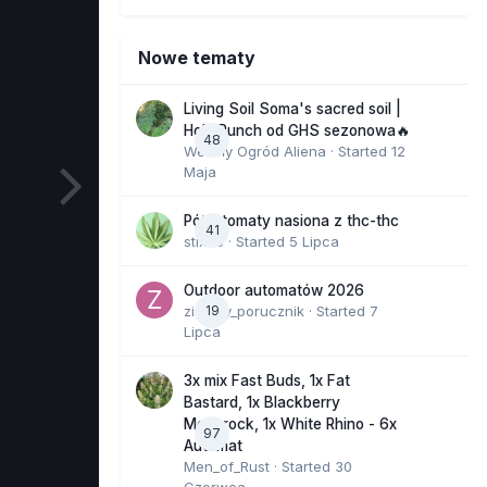
Nowe tematy
Living Soil Soma's sacred soil |
Holy Punch od GHS sezonowa🔥
48
Wesoły Ogród Aliena
· Started
12
Maja
Półautomaty nasiona z thc-thc
41
stix33
· Started
5 Lipca
Outdoor automatów 2026
zielony_porucznik
19
· Started
7
Lipca
3x mix Fast Buds, 1x Fat
Bastard, 1x Blackberry
Moonrock, 1x White Rhino - 6x
97
Automat
Men_of_Rust
· Started
30
Czerwca