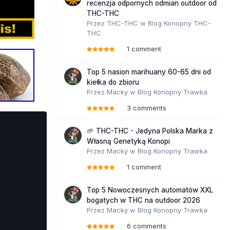
recenzja odpornych odmian outdoor od
THC-THC
Przez
THC-THC
w
Blog Konopny THC-
THC
1 comment
Top 5 nasion marihuany 60-65 dni od
kiełka do zbioru
Przez
Macky
w
Blog Konopny Trawka
3 comments
🌱 THC-THC - Jedyna Polska Marka z
Własną Genetyką Konopi
Przez
Macky
w
Blog Konopny Trawka
1 comment
Top 5 Nowoczesnych automatów XXL
bogatych w THC na outdoor 2026
Przez
Macky
w
Blog Konopny Trawka
6 comments