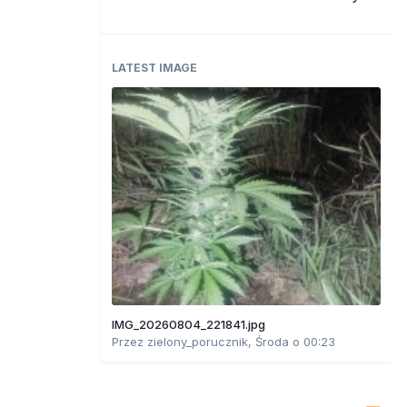
LATEST IMAGE
IMG_20260804_221841.jpg
Przez
zielony_porucznik
,
Środa o 00:23