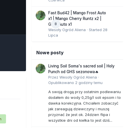
Fast Bud42 | Mango Frost Auto
x1 | Mango Cherry Runtz x2 |
8
e Tools
GMO Auto x1
Wesoły Ogród Aliena
· Started
28
Lipca
Nowe posty
Living Soil Soma's sacred soil | Holy
Punch od GHS sezonowa🔥
Przez
Wesoły Ogród Aliena
·
Opublikowano
2 godziny temu
A swoją drogą przy ostatnim podlewaniu
dodałem do wody 0,25g/l soli epsom i to
dawka korekcyjna. Chciałem zobaczyć
jak zareagują dziewczyny i muszę
przyznać że jest ok. 24dzien flipa i
n
wszystkie dni od kiełka to jest dziś...