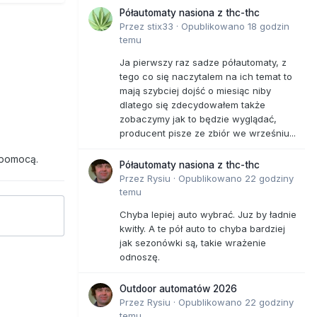
Półautomaty nasiona z thc-thc
Przez
stix33
·
Opublikowano
18 godzin
temu
Ja pierwszy raz sadze półautomaty, z
tego co się naczytalem na ich temat to
mają szybciej dojść o miesiąc niby
dlatego się zdecydowałem także
zobaczymy jak to będzie wyglądać,
producent pisze ze zbiór we wrześniu...
 pomocą.
Półautomaty nasiona z thc-thc
Przez
Rysiu
·
Opublikowano
22 godziny
temu
Chyba lepiej auto wybrać. Juz by ładnie
kwitły. A te pół auto to chyba bardziej
jak sezonówki są, takie wrażenie
odnoszę.
Outdoor automatów 2026
Przez
Rysiu
·
Opublikowano
22 godziny
temu