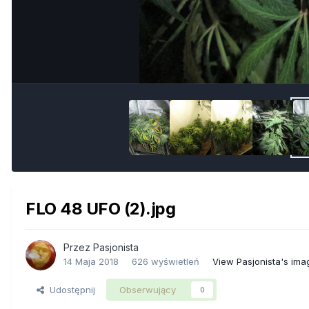
FLO 48 UFO (2).jpg
Przez
Pasjonista
14 Maja 2018
626 wyświetleń
View Pasjonista's ima
Udostępnij
Obserwujący
0