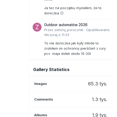
Ja tez na początku myslałem, że to
doniczka 🙂
Outdoor automatów 2026
Przez
zielony_porucznik
·
Opublikowano
Wczoraj o 11:33
To nie doniczka jak były młode to
zrobiłem im ochronny pierśćień z rury
pcv maja dołek około 15-20l
Gallery Statistics
65.3 tys.
Images
1.3 tys.
Comments
1.9 tys.
Albums