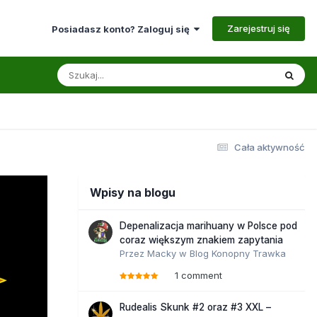
Zarejestruj się
Posiadasz konto? Zaloguj się
Cała aktywność
Wpisy na blogu
Depenalizacja marihuany w Polsce pod
coraz większym znakiem zapytania
Przez
Macky
w
Blog Konopny Trawka
1 comment
Rudealis Skunk #2 oraz #3 XXL –