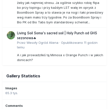
żeby jak najmniej stresu. Ja ogólnie szybko robię flipa
bo przy topingu i przy każdym LST walę im oprysk z
BoomBoom Spray a to stawia je na nogi i taki prawdziwy
weg mam maks trzy tygodnie. Po za BoomBoom Spray i
Bio PK od Bio Tabs bym standardowy schemat...
Living Soil Soma's sacred soil | Holy Punch od GHS
sezonowa🔥
Przez
Wesoły Ogród Aliena
·
Opublikowano
11 godzin
temu
A i jak prowadziłeś tą Mimosa x Orange Punch i w jakich
donicach?
Gallery Statistics
Images
65.3 tys.
Comments