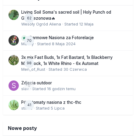
Living Soil Soma's sacred soil | Holy Punch od
62
GHS sezonowa🔥
Wesoły Ogród Aliena
· Started
12 Maja
Darmowe Nasiona za Fotorelacje
70
Macky
· Started
8 Maja 2024
3x mix Fast Buds, 1x Fat Bastard, 1x Blackberry
98
Moonrock, 1x White Rhino - 6x Automat
Men_of_Rust
· Started
30 Czerwca
Zdjecia outdoor
0
slav
· Started
16 godzin temu
Półautomaty nasiona z thc-thc
41
stix33
· Started
5 Lipca
Nowe posty