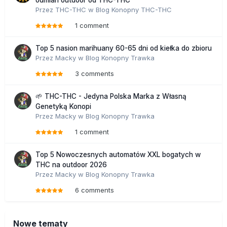
odmian outdoor od THC-THC
Przez
THC-THC
w
Blog Konopny THC-THC
1 comment
Top 5 nasion marihuany 60-65 dni od kiełka do zbioru
Przez
Macky
w
Blog Konopny Trawka
3 comments
🌱 THC-THC - Jedyna Polska Marka z Własną
Genetyką Konopi
Przez
Macky
w
Blog Konopny Trawka
1 comment
Top 5 Nowoczesnych automatów XXL bogatych w
THC na outdoor 2026
Przez
Macky
w
Blog Konopny Trawka
6 comments
Nowe tematy