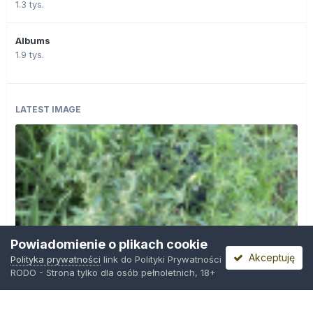
1.3 tys.
Albums
1.9 tys.
LATEST IMAGE
Powiadomienie o plikach cookie
Akceptuję
Polityka prywatności
link do Polityki Prywatności
RODO - Strona tylko dla osób pełnoletnich, 18+
IMG_0599.png