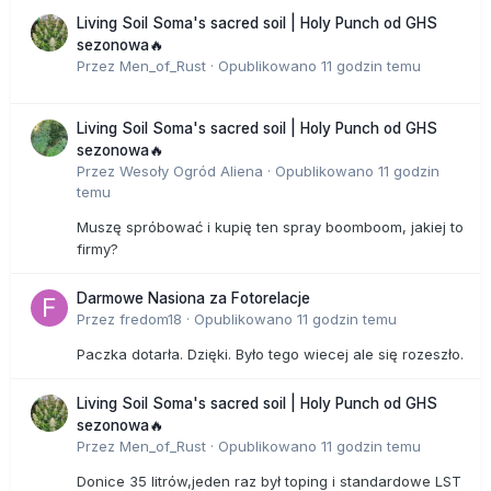
Living Soil Soma's sacred soil | Holy Punch od GHS
sezonowa🔥
Przez
Men_of_Rust
·
Opublikowano
11 godzin temu
Living Soil Soma's sacred soil | Holy Punch od GHS
sezonowa🔥
Przez
Wesoły Ogród Aliena
·
Opublikowano
11 godzin
temu
Muszę spróbować i kupię ten spray boomboom, jakiej to
firmy?
Darmowe Nasiona za Fotorelacje
Przez
fredom18
·
Opublikowano
11 godzin temu
Paczka dotarła. Dzięki. Było tego wiecej ale się rozeszło.
Living Soil Soma's sacred soil | Holy Punch od GHS
sezonowa🔥
Przez
Men_of_Rust
·
Opublikowano
11 godzin temu
Donice 35 litrów,jeden raz był toping i standardowe LST