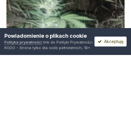
Powiadomienie o plikach cookie
Akceptuję
Polityka prywatności
link do Polityki Prywatności
RODO - Strona tylko dla osób pełnoletnich, 18+
IMG_20260804_221841.jpg
Przez
zielony_porucznik
,
Środa o 00:23
Polityka prywatności
Kontakt
Ciasteczka
Trawka.org
Powered by Invision Community