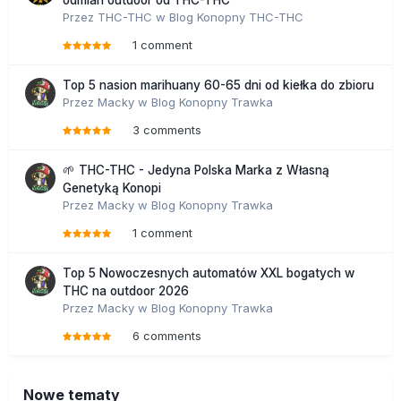
odmian outdoor od THC-THC
Przez
THC-THC
w
Blog Konopny THC-THC
1 comment
Top 5 nasion marihuany 60-65 dni od kiełka do zbioru
Przez
Macky
w
Blog Konopny Trawka
3 comments
🌱 THC-THC - Jedyna Polska Marka z Własną
Genetyką Konopi
Przez
Macky
w
Blog Konopny Trawka
1 comment
Top 5 Nowoczesnych automatów XXL bogatych w
THC na outdoor 2026
Przez
Macky
w
Blog Konopny Trawka
6 comments
Nowe tematy