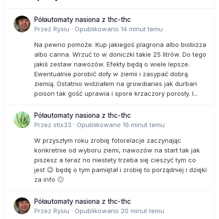
Półautomaty nasiona z thc-thc
Przez
Rysiu
·
Opublikowano
14 minut temu
Na pewno pomoże. Kup jakiegoś plagrona albo biobizza
albo canna. Wrzuć to w doniczki takie 25 litrów. Do tego
jakiś zestaw nawozów. Efekty będą o wiele lepsze.
Ewentualnie porobić doły w ziemii i zasypać dobrą
ziemią. Ostatnio widziałem na growdiaries jak durban
poison tak gość uprawia i spore krzaczory porosły. I...
Półautomaty nasiona z thc-thc
Przez
stix33
·
Opublikowano
16 minut temu
W przyszłym roku zrobię fotorelacje zaczynając
konkretnie od wyboru ziemi, nawozów na start tak jak
piszesz a teraz no niestety trzeba się cieszyć tym co
jest 😉 będę o tym pamiętał i zrobię to porządniej i dzięki
za info 🙂
Półautomaty nasiona z thc-thc
Przez
Rysiu
·
Opublikowano
20 minut temu