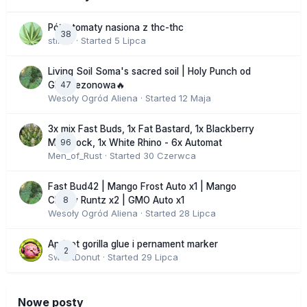
Półautomaty nasiona z thc-thc
38
stix33
· Started
5 Lipca
Living Soil Soma's sacred soil | Holy Punch od
47
GHS sezonowa🔥
Wesoły Ogród Aliena
· Started
12 Maja
3x mix Fast Buds, 1x Fat Bastard, 1x Blackberry
96
Moonrock, 1x White Rhino - 6x Automat
Men_of_Rust
· Started
30 Czerwca
Fast Bud42 | Mango Frost Auto x1 | Mango
8
Cherry Runtz x2 | GMO Auto x1
Wesoły Ogród Aliena
· Started
28 Lipca
Apricot gorilla glue i pernament marker
2
SweetDonut
· Started
29 Lipca
Nowe posty