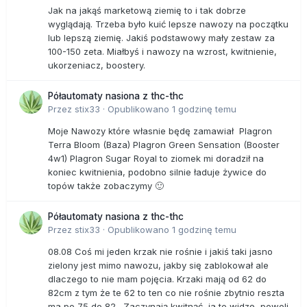
Jak na jakąś marketową ziemię to i tak dobrze
wyglądają. Trzeba było kuić lepsze nawozy na początku
lub lepszą ziemię. Jakiś podstawowy mały zestaw za
100-150 zeta. Miałbyś i nawozy na wzrost, kwitnienie,
ukorzeniacz, boostery.
Półautomaty nasiona z thc-thc
Przez
stix33
·
Opublikowano
1 godzinę temu
Moje Nawozy które własnie będę zamawiał Plagron
Terra Bloom (Baza) Plagron Green Sensation (Booster
4w1) Plagron Sugar Royal to ziomek mi doradził na
koniec kwitnienia, podobno silnie ładuje żywice do
topów także zobaczymy 🙂
Półautomaty nasiona z thc-thc
Przez
stix33
·
Opublikowano
1 godzinę temu
08.08 Coś mi jeden krzak nie rośnie i jakiś taki jasno
zielony jest mimo nawozu, jakby się zablokował ale
dlaczego to nie mam pojęcia. Krzaki mają od 62 do
82cm z tym że te 62 to ten co nie rośnie zbytnio reszta
ma po 75 do 82. Zaczynają kwitnąć, ja to widzę, powoli