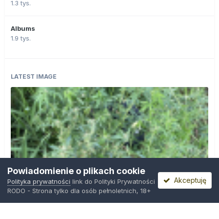
1.3 tys.
Albums
1.9 tys.
LATEST IMAGE
Powiadomienie o plikach cookie
Akceptuję
Polityka prywatności
link do Polityki Prywatności
RODO - Strona tylko dla osób pełnoletnich, 18+
IMG_0599.png