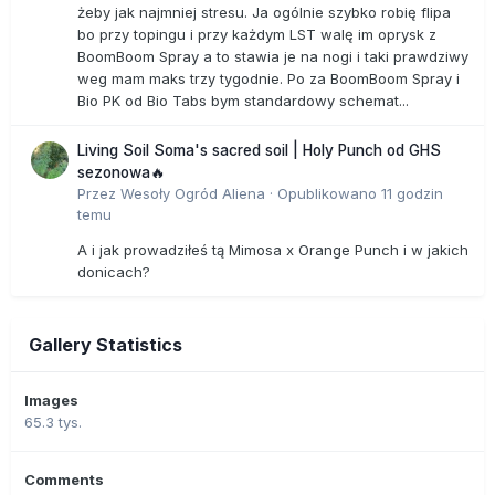
żeby jak najmniej stresu. Ja ogólnie szybko robię flipa
bo przy topingu i przy każdym LST walę im oprysk z
BoomBoom Spray a to stawia je na nogi i taki prawdziwy
weg mam maks trzy tygodnie. Po za BoomBoom Spray i
Bio PK od Bio Tabs bym standardowy schemat...
Living Soil Soma's sacred soil | Holy Punch od GHS
sezonowa🔥
Przez
Wesoły Ogród Aliena
·
Opublikowano
11 godzin
temu
A i jak prowadziłeś tą Mimosa x Orange Punch i w jakich
donicach?
Gallery Statistics
Images
65.3 tys.
Comments