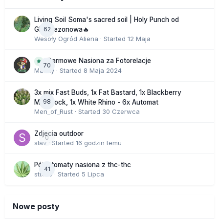
Living Soil Soma's sacred soil | Holy Punch od
62
GHS sezonowa🔥
Wesoły Ogród Aliena
· Started
12 Maja
Darmowe Nasiona za Fotorelacje
70
Macky
· Started
8 Maja 2024
3x mix Fast Buds, 1x Fat Bastard, 1x Blackberry
98
Moonrock, 1x White Rhino - 6x Automat
Men_of_Rust
· Started
30 Czerwca
Zdjecia outdoor
0
slav
· Started
16 godzin temu
Półautomaty nasiona z thc-thc
41
stix33
· Started
5 Lipca
Nowe posty