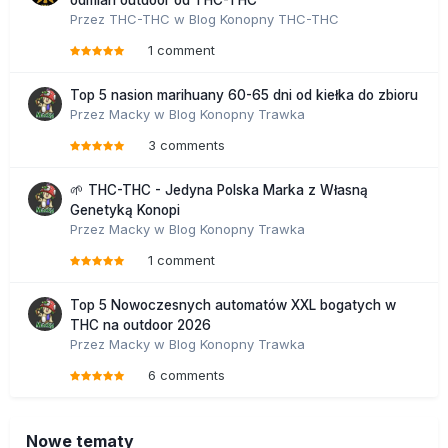
odmian outdoor od THC-THC
Przez
THC-THC
w
Blog Konopny THC-THC
1 comment
Top 5 nasion marihuany 60-65 dni od kiełka do zbioru
Przez
Macky
w
Blog Konopny Trawka
3 comments
🌱 THC-THC - Jedyna Polska Marka z Własną
Genetyką Konopi
Przez
Macky
w
Blog Konopny Trawka
1 comment
Top 5 Nowoczesnych automatów XXL bogatych w
THC na outdoor 2026
Przez
Macky
w
Blog Konopny Trawka
6 comments
Nowe tematy