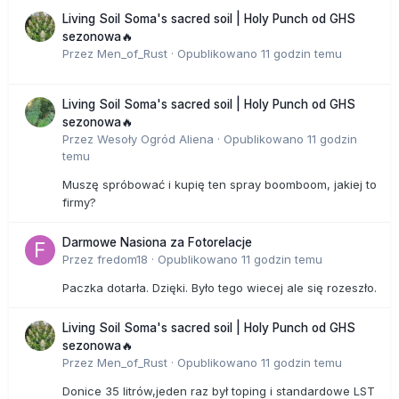
Living Soil Soma's sacred soil | Holy Punch od GHS
sezonowa🔥
Przez
Men_of_Rust
·
Opublikowano
11 godzin temu
Living Soil Soma's sacred soil | Holy Punch od GHS
sezonowa🔥
Przez
Wesoły Ogród Aliena
·
Opublikowano
11 godzin
temu
Muszę spróbować i kupię ten spray boomboom, jakiej to
firmy?
Darmowe Nasiona za Fotorelacje
Przez
fredom18
·
Opublikowano
11 godzin temu
Paczka dotarła. Dzięki. Było tego wiecej ale się rozeszło.
Living Soil Soma's sacred soil | Holy Punch od GHS
sezonowa🔥
Przez
Men_of_Rust
·
Opublikowano
11 godzin temu
Donice 35 litrów,jeden raz był toping i standardowe LST