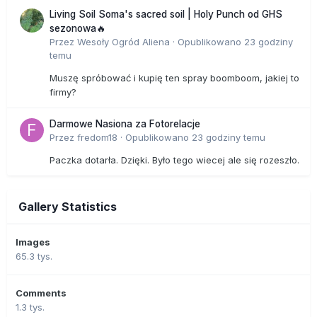
Living Soil Soma's sacred soil | Holy Punch od GHS
sezonowa🔥
Przez
Wesoły Ogród Aliena
·
Opublikowano
23 godziny
temu
Muszę spróbować i kupię ten spray boomboom, jakiej to
firmy?
Darmowe Nasiona za Fotorelacje
Przez
fredom18
·
Opublikowano
23 godziny temu
Paczka dotarła. Dzięki. Było tego wiecej ale się rozeszło.
Gallery Statistics
Images
65.3 tys.
Comments
1.3 tys.