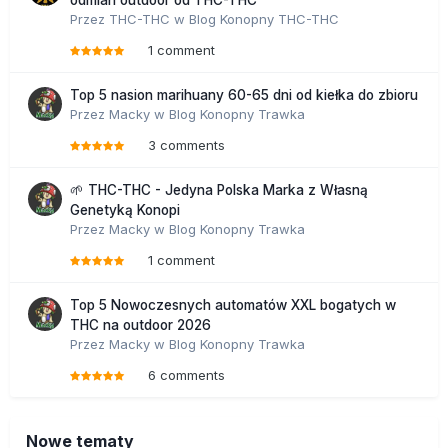
odmian outdoor od THC-THC
Przez
THC-THC
w
Blog Konopny THC-THC
1 comment
Top 5 nasion marihuany 60-65 dni od kiełka do zbioru
Przez
Macky
w
Blog Konopny Trawka
3 comments
🌱 THC-THC - Jedyna Polska Marka z Własną
Genetyką Konopi
Przez
Macky
w
Blog Konopny Trawka
1 comment
Top 5 Nowoczesnych automatów XXL bogatych w
THC na outdoor 2026
Przez
Macky
w
Blog Konopny Trawka
6 comments
Nowe tematy