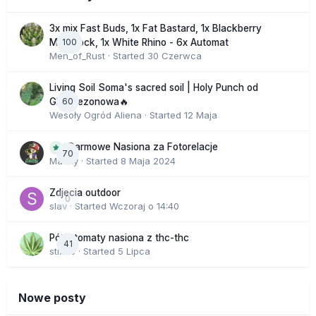
3x mix Fast Buds, 1x Fat Bastard, 1x Blackberry
100
Moonrock, 1x White Rhino - 6x Automat
Men_of_Rust
· Started
30 Czerwca
Living Soil Soma's sacred soil | Holy Punch od
60
GHS sezonowa🔥
Wesoły Ogród Aliena
· Started
12 Maja
Darmowe Nasiona za Fotorelacje
70
Macky
· Started
8 Maja 2024
Zdjecia outdoor
0
slav
· Started
Wczoraj o 14:40
Półautomaty nasiona z thc-thc
41
stix33
· Started
5 Lipca
Nowe posty