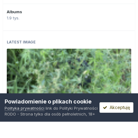
Albums
1.9 tys.
LATEST IMAGE
Powiadomienie o plikach cookie
Akceptuję
Polityka prywatności
link do Polityki Prywatności
RODO - Strona tylko dla osób pełnoletnich, 18+
IMG_0599.png
Przez
Osiedlowy Geniusz
,
21 godzin temu