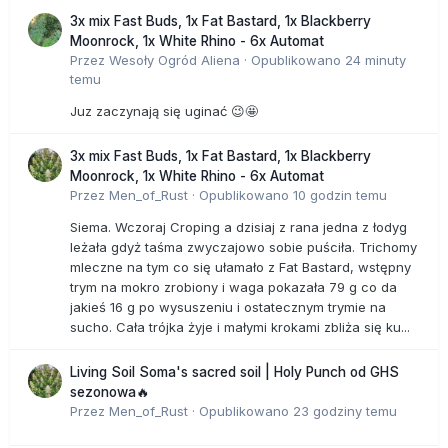
3x mix Fast Buds, 1x Fat Bastard, 1x Blackberry
Moonrock, 1x White Rhino - 6x Automat
Przez
Wesoły Ogród Aliena
·
Opublikowano
24 minuty
temu
Juz zaczynają się uginać 😉🤩
3x mix Fast Buds, 1x Fat Bastard, 1x Blackberry
Moonrock, 1x White Rhino - 6x Automat
Przez
Men_of_Rust
·
Opublikowano
10 godzin temu
Siema. Wczoraj Croping a dzisiaj z rana jedna z łodyg
leżała gdyż taśma zwyczajowo sobie puściła. Trichomy
mleczne na tym co się ułamało z Fat Bastard, wstępny
trym na mokro zrobiony i waga pokazała 79 g co da
jakieś 16 g po wysuszeniu i ostatecznym trymie na
sucho. Cała trójka żyje i małymi krokami zbliża się ku...
Living Soil Soma's sacred soil | Holy Punch od GHS
sezonowa🔥
Przez
Men_of_Rust
·
Opublikowano
23 godziny temu