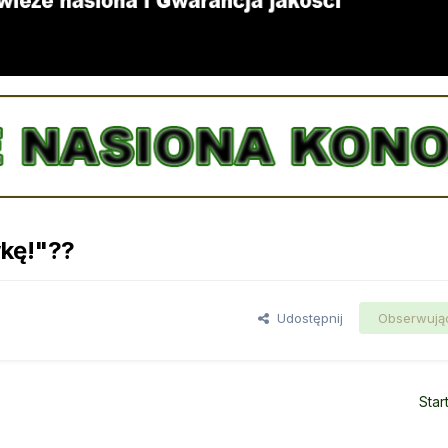
wkę!"??
Udostępnij
Obserwują
Star