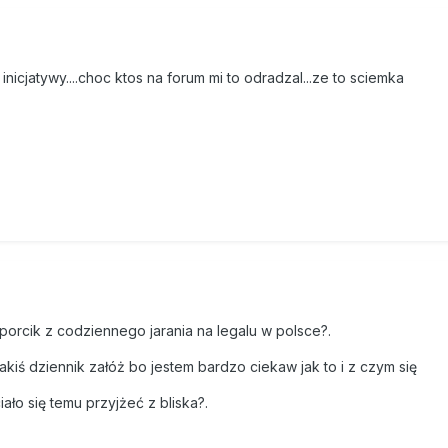
t inicjatywy....choc ktos na forum mi to odradzal...ze to sciemka
orcik z codziennego jarania na legalu w polsce?.
jakiś dziennik załóż bo jestem bardzo ciekaw jak to i z czym się
iało się temu przyjżeć z bliska?.