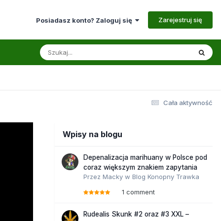
Zarejestruj się
Posiadasz konto? Zaloguj się
Cała aktywność
Wpisy na blogu
Depenalizacja marihuany w Polsce pod
coraz większym znakiem zapytania
Przez
Macky
w
Blog Konopny Trawka
1 comment
Rudealis Skunk #2 oraz #3 XXL –