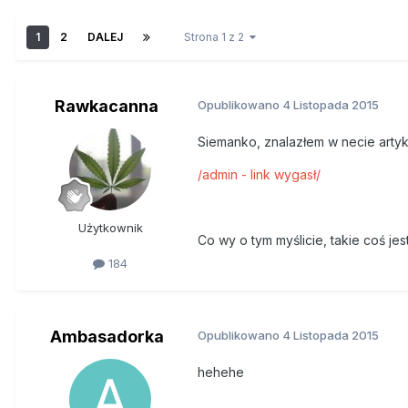
1
2
DALEJ
Strona 1 z 2
Rawkacanna
Opublikowano
4 Listopada 2015
Siemanko, znalazłem w necie artyk
/admin - link wygasł/
Użytkownik
Co wy o tym myślicie, takie coś je
184
Ambasadorka
Opublikowano
4 Listopada 2015
hehehe