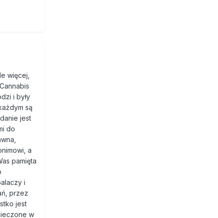
le więcej,
i Cannabis
dzi i były
 każdym są
anie jest
mi do
awna,
onimowi, a
Was pamięta
o
alaczy i
ań, przez
stko jest
zpieczone w