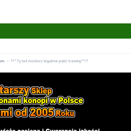
wum
??"Ty też możesz legalnie palić trawkę!"??