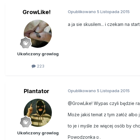
GrowLike!
Opublikowano
5 Listopada 2015
a ja sie skusilem... i czekam na star
Ukończony growlog
223
Plantator
Opublikowano
5 Listopada 2015
@GrowLike! Wypas czyli będzie rap
Może jakiś temat z tym załóż albo 
to je i myśle że więcej osób by chc
Ukończony growlog
Powodzonka☺.