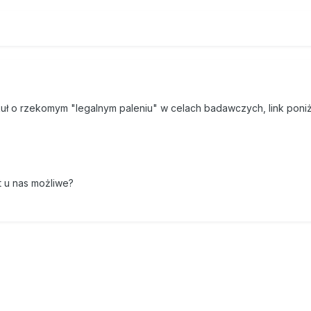
uł o rzekomym "legalnym paleniu" w celach badawczych, link poniż
st u nas możliwe?