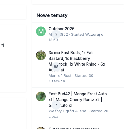
Nowe tematy
Outdoor 2026
Marcel852
2
· Started
Wczoraj o
13:50
ej
3x mix Fast Buds, 1x Fat
Bastard, 1x Blackberry
Moonrock, 1x White Rhino - 6x
88
Automat
Men_of_Rust
· Started
30
Czerwca
Fast Bud42 | Mango Frost Auto
x1 | Mango Cherry Runtz x2 |
7
GMO Auto x1
Wesoły Ogród Aliena
· Started
28
Lipca