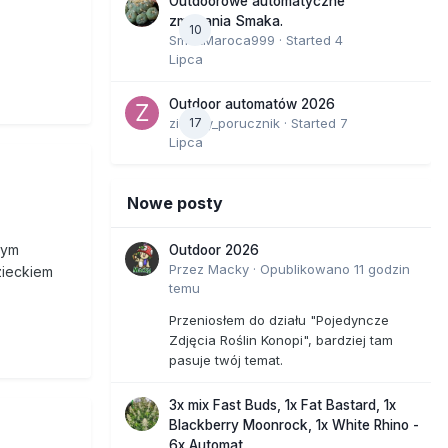
Outdoorowe automatyczne
zmagania Smaka.
10
SmakMaroca999
· Started
4
Lipca
Outdoor automatów 2026
zielony_porucznik
17
· Started
7
Lipca
Nowe posty
tym
Outdoor 2026
Przez
Macky
·
Opublikowano
11 godzin
zieckiem
temu
Przeniosłem do działu "Pojedyncze
Zdjęcia Roślin Konopi", bardziej tam
pasuje twój temat.
3x mix Fast Buds, 1x Fat Bastard, 1x
Blackberry Moonrock, 1x White Rhino -
6x Automat