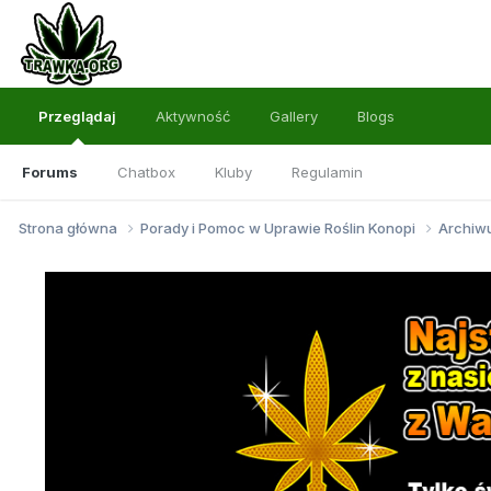
Przeglądaj
Aktywność
Gallery
Blogs
Forums
Chatbox
Kluby
Regulamin
Strona główna
Porady i Pomoc w Uprawie Roślin Konopi
Archi