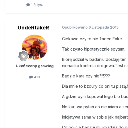
1.8 tys.
UndeRtakeR
Opublikowano
6 Listopada 2015
Ciekawe czy to nie żaden Fake.
Tak czysto hipotetycznie spytam.
Biorę udział w badaniu,dostaję ten
nienacka kontrola drogowa.Test n
Ukończony growlog
Będzie kara czy nie?!!!???
410
Dla mnie to bzdury co oni tu piszą
A gdzie bym kupował tego bio buch
No kur...wa pytań co nie miara a s
Inicjatywa sama w sobie jak najbard
Co policja będzie mi wpadała do do