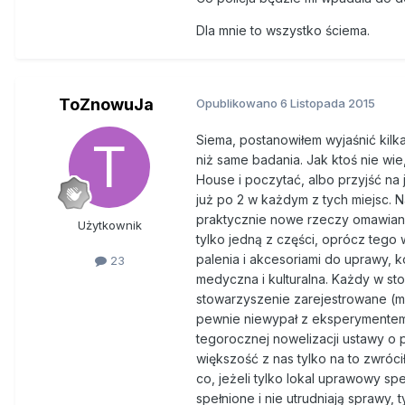
Dla mnie to wszystko ściema.
ToZnowuJa
Opublikowano
6 Listopada 2015
Siema, postanowiłem wyjaśnić kilka
niż same badania. Jak ktoś nie wie
House i poczytać, albo przyjść na
już po 2 w każdym z tych miejsc. 
praktycznie nowe rzeczy omawiane
Użytkownik
tylko jedną z części, oprócz tego 
palenia i akcesoriami do uprawy, 
23
medyczna i kulturalna. Każdy w s
stowarzyszenie zarejestrowane (mo
pewnie niewypał z eksperymentem 
tegorocznej nowelizacji ustawy o p
większość z nas tylko na to zwróci
co, jeżeli tylko lokal uprawowy sp
spełnione i nie utrudniają sprawy