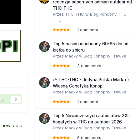
recenzja odpornych odmian outdoor od
THC-THC
Przez
THC-THC
w
Blog Konopny THC-
THC
1 comment
Top 5 nasion marihuany 60-65 dni od
kiełka do zbioru
Przez
Macky
w
Blog Konopny Trawka
3 comments
🌱 THC-THC - Jedyna Polska Marka z
Własną Genetyką Konopi
Przez
Macky
w
Blog Konopny Trawka
cy
0
1 comment
Top 5 Nowoczesnych automatów XXL
bogatych w THC na outdoor 2026
t new topic
Przez
Macky
w
Blog Konopny Trawka
6 comments