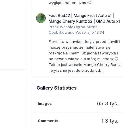
wygląda na ten czas 🙂
Fast Bud42 | Mango Frost Auto x1 |
Mango Cherry Runtz x2 | GMO Auto x1
Przez
Wesoły Ogród Aliena
·
Opublikowano
Wczoraj o 13:34
Elo👊 i tu wstawiam foty z przed chwili i
muszę przyznać że maleństwa się
rozkręcają i mam już jedną faworytkę i
na pewno widzicie o którą mi chodzi😉.
Tak to jest właśnie Mango Cherry Runtz
i wyraźnie jest do przodu od...
Gallery Statistics
65.3 tys.
Images
1.3 tys.
Comments