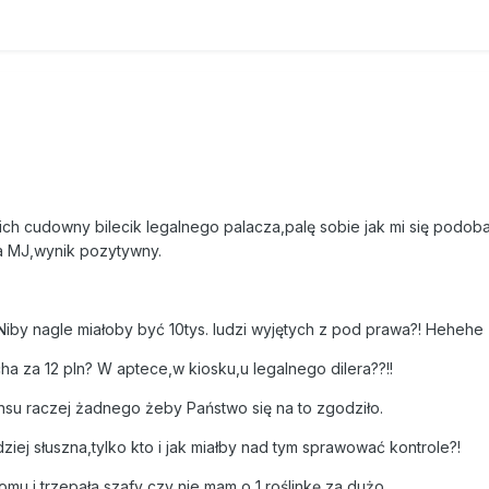
 ich cudowny bilecik legalnego palacza,palę sobie jak mi się podoba
a MJ,wynik pozytywny.
.Niby nagle miałoby być 10tys. ludzi wyjętych z pod prawa?! Hehehe
a za 12 pln? W aptece,w kiosku,u legalnego dilera??!!
ensu raczej żadnego żeby Państwo się na to zgodziło.
ziej słuszna,tylko kto i jak miałby nad tym sprawować kontrole?!
mu i trzepała szafy czy nie mam o 1 roślinkę za dużo.