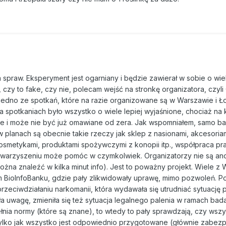
 spraw. Eksperyment jest ogarniany i będzie zawierał w sobie o wie
, czy to fake, czy nie, polecam wejść na stronkę organizatora, czyl
 jedno ze spotkań, które na razie organizowane są w Warszawie i Ło
Na spotkaniach było wszystko o wiele lepiej wyjaśnione, chociaż na
 i może nie być już omawiane od zera. Jak wspomniałem, samo bad
w planach są obecnie takie rzeczy jak sklep z nasionami, akcesoria
kosmetykami, produktami spożywczymi z konopii itp., współpraca pr
towarzyszeniu może pomóc w czymkolwiek. Organizatorzy nie są an
żna znaleźć w kilka minut info). Jest to poważny projekt. Wiele z 
BioInfoBanku, gdzie pały zlikwidowały uprawę, mimo pozwoleń. P
rzeciwdziałaniu narkomanii, która wydawała się utrudniać sytuację p
ła uwagę, zmieniła się też sytuacja legalnego palenia w ramach bad
ełnia normy (które są znane), to wtedy to pały sprawdzają, czy wszy
, tylko jak wszystko jest odpowiednio przygotowane (głównie zabe