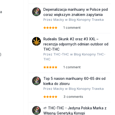
Depenalizacja marihuany w Polsce pod
ra
coraz większym znakiem zapytania
Przez
Macky
w
Blog Konopny Trawka
1 comment
Rudealis Skunk #2 oraz #3 XXL –
recenzja odpornych odmian outdoor od
THC-THC
)
Przez
THC-THC
w
Blog Konopny THC-
THC
1 comment
Top 5 nasion marihuany 60-65 dni od
kiełka do zbioru
Przez
Macky
w
Blog Konopny Trawka
3 comments
🌱 THC-THC - Jedyna Polska Marka z
Własną Genetyką Konopi