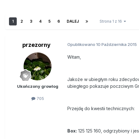
1
2
3
4
5
6
DALEJ
Strona 1 z 16
przezorny
Opublikowano
10 Października 2015
Witam,
Jakoże w ubiegłym roku zdecydow
ubiegłego pokazuje poczciwym G
Ukończony growlog
705
Przejdę do kwestii technicznych:
Box:
125 125 160, odgrzybiony i j