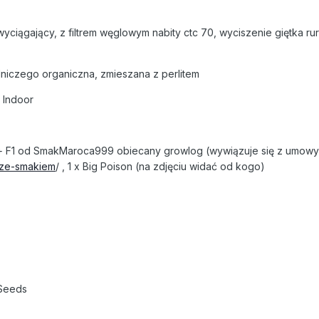
yciągający, z filtrem węglowym nabity ctc 70, wyciszenie giętka ru
dniczego organiczna, zmieszana z perlitem
 Indoor
+ F1 od
SmakMaroca999
obiecany growlog (wywiązuje się z umowy
s-ze-smakiem
/ , 1 x Big Poison (na zdjęciu widać od kogo)
Seeds