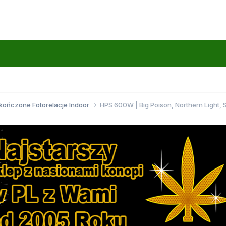
kończone Fotorelacje Indoor
HPS 600W | Big Poison, Northern Light, S