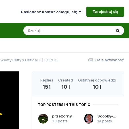
Zarejestruj się
Posiadasz konto? Zaloguj się
weaty Betty x Critical + | SCROG
Cała aktywność
Replies
Created
Ostatniej odpowiedzi
151
10 l
10 l
TOP POSTERS IN THIS TOPIC
przezorny
Scooby-Doo
78 posts
19 posts