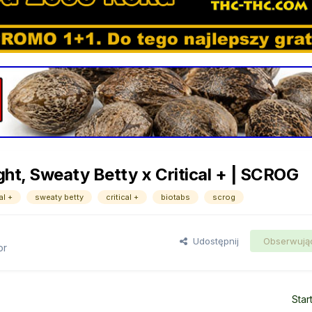
ht, Sweaty Betty x Critical + | SCROG
al +
sweaty betty
critical +
biotabs
scrog
Udostępnij
Obserwują
or
Star