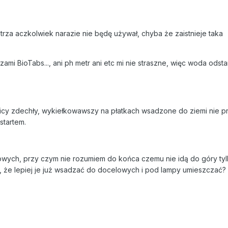
rza aczkolwiek narazie nie będę używał, chyba że zaistnieje taka
mi BioTabs..., ani ph metr ani etc mi nie straszne, więc woda odst
cy zdechły, wykiełkowawszy na płatkach wsadzone do ziemi nie pr
startem.
owych, przy czym nie rozumiem do końca czemu nie idą do góry tyl
, że lepiej je już wsadzać do docelowych i pod lampy umieszczać?