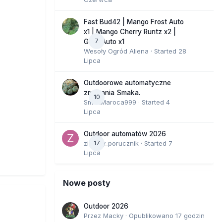
Fast Bud42 | Mango Frost Auto
x1 | Mango Cherry Runtz x2 |
7
GMO Auto x1
Wesoły Ogród Aliena
· Started
28
Lipca
Outdoorowe automatyczne
zmagania Smaka.
10
SmakMaroca999
· Started
4
Lipca
Outdoor automatów 2026
zielony_porucznik
17
· Started
7
Lipca
Nowe posty
Outdoor 2026
Przez
Macky
·
Opublikowano
17 godzin