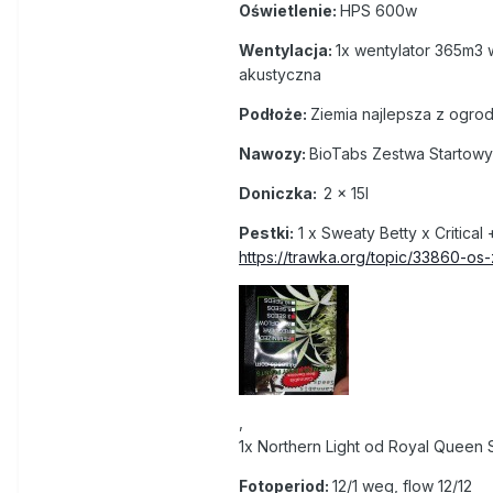
Oświetlenie:
HPS 600w
Wentylacja:
1x wentylator 365m3 w
akustyczna
Podłoże:
Ziemia najlepsza z ogro
Nawozy:
BioTabs Zestwa Startowy
Doniczka:
2 x 15l
Pestki:
1 x Sweaty Betty x Critical 
https://trawka.org/topic/33860-o
,
1x Northern Light od
Royal Queen 
Fotoperiod:
12/1 weg, flow 12/12