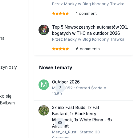
Przez
Macky
w
Blog Konopny Trawka
1 comment
Top 5 Nowoczesnych automatów XXL
bogatych w THC na outdoor 2026
ana
Przez
Macky
w
Blog Konopny Trawka
6 comments
zyniosły
Nowe tematy
Outdoor 2026
Marcel852
2
· Started
Środa o
13:50
ko się
 Byłbym
3x mix Fast Buds, 1x Fat
Bastard, 1x Blackberry
Moonrock, 1x White Rhino - 6x
88
Automat
Men_of_Rust
· Started
30
Czerwca