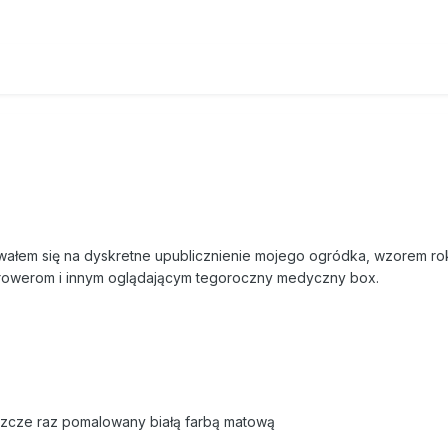
ałem się na dyskretne upublicznienie mojego ogródka, wzorem ro
rowerom i innym oglądającym tegoroczny medyczny box.
eszcze raz pomalowany białą farbą matową