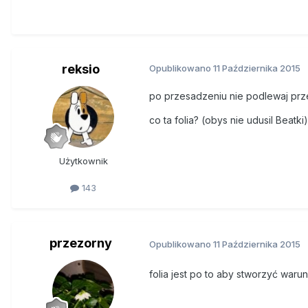
reksio
Opublikowano
11 Października 2015
po przesadzeniu nie podlewaj prze
co ta folia? (obys nie udusil Beat
Użytkownik
143
przezorny
Opublikowano
11 Października 2015
folia jest po to aby stworzyć war