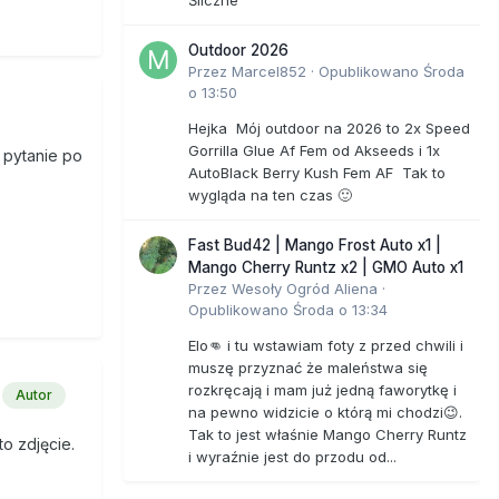
Śliczne
Outdoor 2026
Przez
Marcel852
·
Opublikowano
Środa
o 13:50
Hejka Mój outdoor na 2026 to 2x Speed
Gorrilla Glue Af Fem od Akseeds i 1x
 pytanie po
AutoBlack Berry Kush Fem AF Tak to
wygląda na ten czas 🙂
Fast Bud42 | Mango Frost Auto x1 |
Mango Cherry Runtz x2 | GMO Auto x1
Przez
Wesoły Ogród Aliena
·
Opublikowano
Środa o 13:34
Elo👊 i tu wstawiam foty z przed chwili i
muszę przyznać że maleństwa się
rozkręcają i mam już jedną faworytkę i
Autor
na pewno widzicie o którą mi chodzi😉.
Tak to jest właśnie Mango Cherry Runtz
o zdjęcie.
i wyraźnie jest do przodu od...