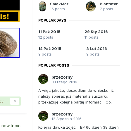
SmakMaroca999
Plantator
15 posts
7 posts
POPULAR DAYS
11 Paź 2015
29 Sty 2016
12 posts
11 posts
14 Paź 2015
3 Lut 2016
9 posts
9 posts
POPULAR POSTS
przezorny
3 Lutego 2016
A więc jakoże, doszedłem do wniosku, iż
należy zbierać już materiał z suszarki,
cy
0
przekazuję kolejną partię informacji. Co...
przezorny
12 Stycznia 2016
t new topic
Kolejna dawka zdjęć. BP 66 dzień 38 dzień