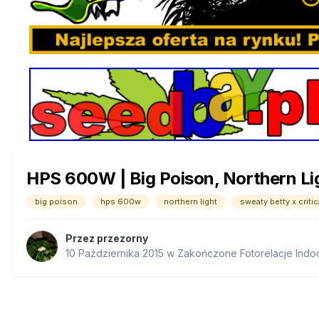
HPS 600W | Big Poison, Northern Lig
big poison
hps 600w
northern light
sweaty betty x critic
Przez
przezorny
10 Października 2015
w
Zakończone Fotorelacje Indo