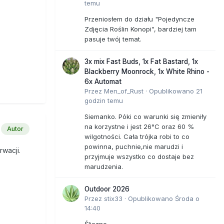
temu
Przeniosłem do działu "Pojedyncze
Zdjęcia Roślin Konopi", bardziej tam
pasuje twój temat.
3x mix Fast Buds, 1x Fat Bastard, 1x
Blackberry Moonrock, 1x White Rhino -
6x Automat
Przez
Men_of_Rust
·
Opublikowano
21
godzin temu
Siemanko. Póki co warunki się zmieniły
na korzystne i jest 26°C oraz 60 %
Autor
wilgotności. Cała trójka robi to co
powinna, puchnie,nie marudzi i
wacji.
przyjmuje wszystko co dostaje bez
marudzenia.
Outdoor 2026
Przez
stix33
·
Opublikowano
Środa o
14:40