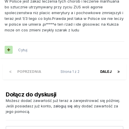
W Polsce jest zakaz leczenia tych chorob i leczenie marihuana
bo sztucznie utrzymywany przy zyciu ZUS woli agonie
spoleczenstwa niz placic emerytury a i pochowkowe zmniejszyli i
teraz jest 1/3 tego co bylo.Prawda jest taka w Polsce sie nie leczy
w polsce sie umiera .pi****e ten rzad i ide glosowac na Kukiza
moze on cos zmieni zwykly szarak z ludu
Cytuj
POPRZEDNIA
Strona 1 z 2
DALEJ
Dołącz do dyskusji
Możesz dodać zawartość już teraz a zarejestrować się później.
Jeśli posiadasz już konto,
zaloguj się
aby dodać zawartość za
jego pomocą.