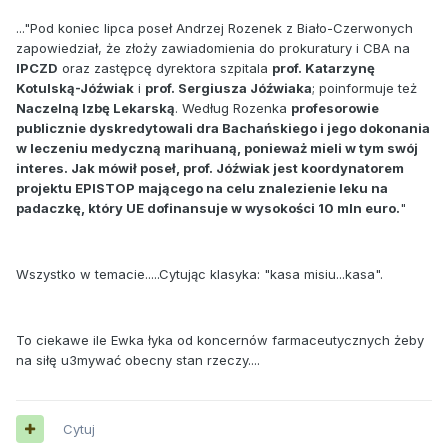
..."Pod koniec lipca poseł Andrzej Rozenek z Biało-Czerwonych
zapowiedział, że złoży zawiadomienia do prokuratury i CBA na
IPCZD
oraz zastępcę dyrektora szpitala
prof. Katarzynę
Kotulską-Jóźwiak
i
prof. Sergiusza Jóźwiaka
; poinformuje też
Naczelną Izbę Lekarską
. Według Rozenka
profesorowie
publicznie dyskredytowali dra Bachańskiego i jego dokonania
w leczeniu medyczną marihuaną, ponieważ mieli w tym swój
interes. Jak mówił poseł, prof. Jóźwiak jest koordynatorem
projektu EPISTOP mającego na celu znalezienie leku na
padaczkę, który UE dofinansuje w wysokości 10 mln euro.
"
Wszystko w temacie.....Cytując klasyka: "kasa misiu...kasa".
To ciekawe ile Ewka łyka od koncernów farmaceutycznych żeby
na siłę u3mywać obecny stan rzeczy....
Cytuj