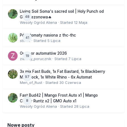
Living Soil Soma's sacred soil | Holy Punch od
48
GHS sezonowa🔥
Wesoły Ogród Aliena
· Started
12 Maja
Półautomaty nasiona z thc-thc
41
stix33
· Started
5 Lipca
Outdoor automatów 2026
19
zielony_porucznik
· Started
7 Lipca
3x mix Fast Buds, 1x Fat Bastard, 1x Blackberry
97
Moonrock, 1x White Rhino - 6x Automat
Men_of_Rust
· Started
30 Czerwca
Fast Bud42 | Mango Frost Auto x1 | Mango
8
Cherry Runtz x2 | GMO Auto x1
Wesoły Ogród Aliena
· Started
28 Lipca
Nowe posty