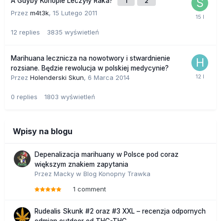
A Gdyby Konopie Leczyły Raka?
1
2
Przez
m4t3k
,
15 Lutego 2011
12
replies
3835
wyświetleń
Marihuana lecznicza na nowotwory i stwardnienie
rozsiane. Będzie rewolucja w polskiej medycynie?
Przez
Holenderski Skun
,
6 Marca 2014
0
replies
1803
wyświetleń
Wpisy na blogu
Depenalizacja marihuany w Polsce pod coraz
większym znakiem zapytania
Przez
Macky
w
Blog Konopny Trawka
1 comment
Rudealis Skunk #2 oraz #3 XXL – recenzja odpornych
odmian outdoor od THC-THC