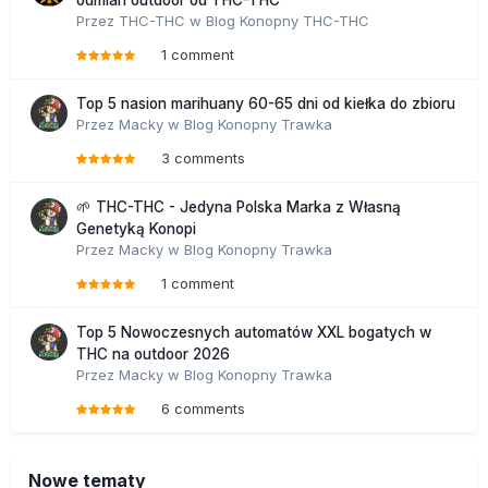
Przez
THC-THC
w
Blog Konopny THC-THC
1 comment
Top 5 nasion marihuany 60-65 dni od kiełka do zbioru
Przez
Macky
w
Blog Konopny Trawka
3 comments
🌱 THC-THC - Jedyna Polska Marka z Własną
Genetyką Konopi
Przez
Macky
w
Blog Konopny Trawka
1 comment
Top 5 Nowoczesnych automatów XXL bogatych w
THC na outdoor 2026
Przez
Macky
w
Blog Konopny Trawka
6 comments
Nowe tematy