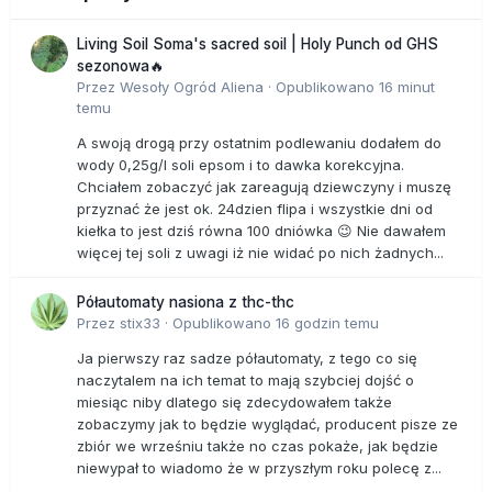
Living Soil Soma's sacred soil | Holy Punch od GHS
sezonowa🔥
Przez
Wesoły Ogród Aliena
·
Opublikowano
16 minut
temu
A swoją drogą przy ostatnim podlewaniu dodałem do
wody 0,25g/l soli epsom i to dawka korekcyjna.
Chciałem zobaczyć jak zareagują dziewczyny i muszę
przyznać że jest ok. 24dzien flipa i wszystkie dni od
kiełka to jest dziś równa 100 dniówka 😉 Nie dawałem
więcej tej soli z uwagi iż nie widać po nich żadnych...
Półautomaty nasiona z thc-thc
Przez
stix33
·
Opublikowano
16 godzin temu
Ja pierwszy raz sadze półautomaty, z tego co się
naczytalem na ich temat to mają szybciej dojść o
miesiąc niby dlatego się zdecydowałem także
zobaczymy jak to będzie wyglądać, producent pisze ze
zbiór we wrześniu także no czas pokaże, jak będzie
niewypał to wiadomo że w przyszłym roku polecę z...