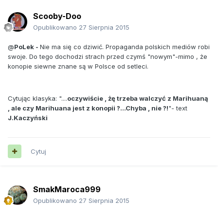
Scooby-Doo
Opublikowano
27 Sierpnia 2015
@
PoLek -
Nie ma się co dziwić. Propaganda polskich mediów robi
swoje. Do tego dochodzi strach przed czymś "nowym"-mimo , że
konopie siewne znane są w Polsce od setleci.
Cytując klasyka: "....
oczywiście , żę trzeba walczyć z Marihuaną
, ale czy Marihuana jest z konopii ?...Chyba , nie ?!
"- text
J.Kaczyński
Cytuj
SmakMaroca999
Opublikowano
27 Sierpnia 2015