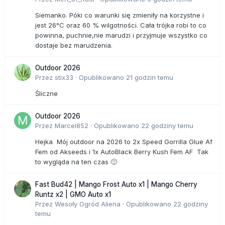
Siemanko. Póki co warunki się zmieniły na korzystne i
jest 26°C oraz 60 % wilgotności. Cała trójka robi to co
powinna, puchnie,nie marudzi i przyjmuje wszystko co
dostaje bez marudzenia.
Outdoor 2026
Przez
stix33
·
Opublikowano
21 godzin temu
Śliczne
Outdoor 2026
Przez
Marcel852
·
Opublikowano
22 godziny temu
Hejka Mój outdoor na 2026 to 2x Speed Gorrilla Glue Af
Fem od Akseeds i 1x AutoBlack Berry Kush Fem AF Tak
to wygląda na ten czas 🙂
Fast Bud42 | Mango Frost Auto x1 | Mango Cherry
Runtz x2 | GMO Auto x1
Przez
Wesoły Ogród Aliena
·
Opublikowano
22 godziny
temu