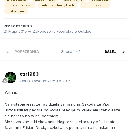
blue automazar
autoblackberry kush
dutch passion
colour mix
Przez
czr1983
21 Maja 2015
w
Zakończone Fotorelacje Outdoor
POPRZEDNIA
Strona 1 z 6
DALEJ
czr1983
Opublikowano
21 Maja 2015
Witam.
Na wstepie jeszcze raz dzieki za nasiona..Szkoda ze Vito
uszczuplil mi paczke bo wciaz brakuje mi kulek ale i tak ciesze
sie bardzo bo w h*j dostalem..
Moze zaczne o kilekowaniu..Najgorzej kielkowaly af Ultimate,
Szaman i Frisian Duck, aczkolwiek po huchaniu i glaskaniu;)