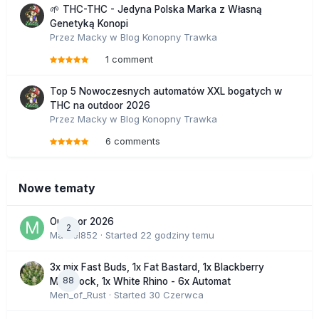
🌱 THC-THC - Jedyna Polska Marka z Własną
Genetyką Konopi
Przez
Macky
w
Blog Konopny Trawka
1 comment
Top 5 Nowoczesnych automatów XXL bogatych w
THC na outdoor 2026
Przez
Macky
w
Blog Konopny Trawka
6 comments
Nowe tematy
Outdoor 2026
2
Marcel852
· Started
22 godziny temu
3x mix Fast Buds, 1x Fat Bastard, 1x Blackberry
88
Moonrock, 1x White Rhino - 6x Automat
Men_of_Rust
· Started
30 Czerwca