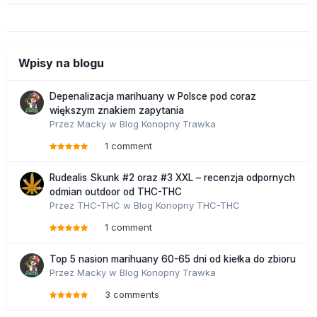
Wpisy na blogu
Depenalizacja marihuany w Polsce pod coraz
większym znakiem zapytania
Przez
Macky
w
Blog Konopny Trawka
1 comment
Rudealis Skunk #2 oraz #3 XXL – recenzja odpornych
odmian outdoor od THC-THC
Przez
THC-THC
w
Blog Konopny THC-THC
1 comment
Top 5 nasion marihuany 60-65 dni od kiełka do zbioru
Przez
Macky
w
Blog Konopny Trawka
3 comments