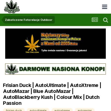
Zakończone Fotorelacje Outdoor
Frisian Duck | AutoUltimate | AutoXtreme |
AutoMazar | Blue AutoMazar |
AutoBlackberry Kush | Colour Mix | Dutch
Passion
frisian duck
autoultimate
autoxtreme
automazar