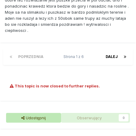
dobre tez rozwiazanie jest puszke przecia w pol odciac dno i
ponadcinac krawedz ktora bedzie do gory i nasadzic na rosline .
Moje sa na slimakolu i puszkasz w bardzo podmloklym terenie i
aden nie ruszyl a lezy ich z 50obok same trupy az muchy lataja
bo sie rozkladaja i smierdza pozdrawiam ! wytrwalosci i
ciepliwosci .
POPRZEDNIA
Strona 1 z 6
DALEJ
This topic is now closed to further replies.
Udostępnij
Obserwujący
0