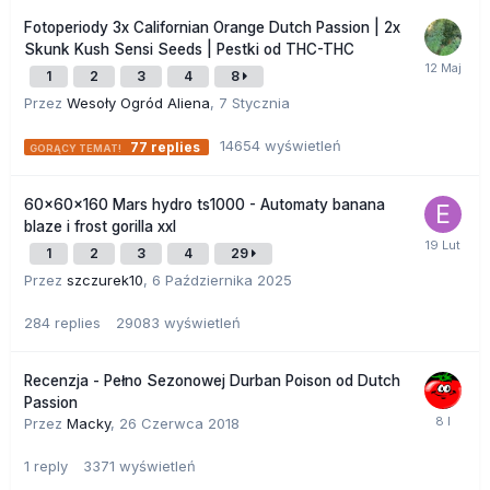
Fotoperiody 3x Californian Orange Dutch Passion | 2x
Skunk Kush Sensi Seeds | Pestki od THC-THC
1
2
3
4
8
Przez
Wesoły Ogród Aliena
,
7 Stycznia
14654
wyświetleń
77
replies
60x60x160 Mars hydro ts1000 - Automaty banana
blaze i frost gorilla xxl
1
2
3
4
29
Przez
szczurek10
,
6 Października 2025
284
replies
29083
wyświetleń
Recenzja - Pełno Sezonowej Durban Poison od Dutch
Passion
Przez
Macky
,
26 Czerwca 2018
1
reply
3371
wyświetleń