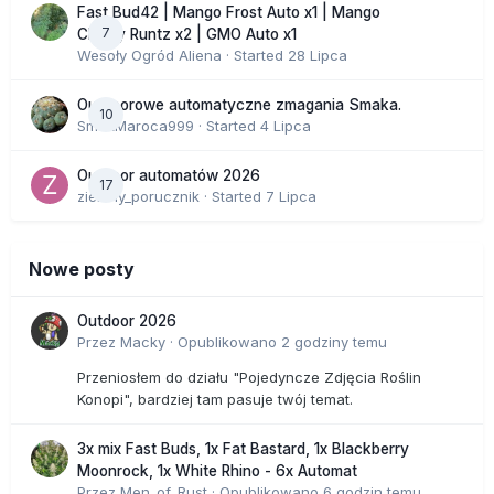
Fast Bud42 | Mango Frost Auto x1 | Mango
7
Cherry Runtz x2 | GMO Auto x1
Wesoły Ogród Aliena
· Started
28 Lipca
Outdoorowe automatyczne zmagania Smaka.
10
SmakMaroca999
· Started
4 Lipca
Outdoor automatów 2026
17
zielony_porucznik
· Started
7 Lipca
Nowe posty
Outdoor 2026
Przez
Macky
·
Opublikowano
2 godziny temu
Przeniosłem do działu "Pojedyncze Zdjęcia Roślin
Konopi", bardziej tam pasuje twój temat.
3x mix Fast Buds, 1x Fat Bastard, 1x Blackberry
Moonrock, 1x White Rhino - 6x Automat
Przez
Men_of_Rust
·
Opublikowano
6 godzin temu