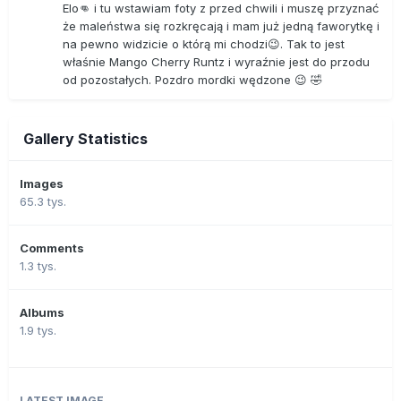
Elo👊 i tu wstawiam foty z przed chwili i muszę przyznać
że maleństwa się rozkręcają i mam już jedną faworytkę i
na pewno widzicie o którą mi chodzi😉. Tak to jest
właśnie Mango Cherry Runtz i wyraźnie jest do przodu
od pozostałych. Pozdro mordki wędzone 😉 🤣
Gallery Statistics
Images
65.3 tys.
Comments
1.3 tys.
Albums
1.9 tys.
LATEST IMAGE