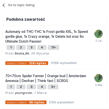
Go to topic listing
Podobna zawartość
Automaty od THC-THC 1x Frost gorilla XXL, 1x Speed
gorilla glue, 1x Crazy orange, 1x Gelato lsd oraz 8x
Ultimate Dutch Passion
1
2
3
4
11
Przez
Bestia_86
,
29 Stycznia
13166
wyświetleń
108
replies
70x70cm Spider Farmer | Orange bud | Amsterdam
Amnesia | Desfran | Think fast | SCROG
1
2
3
4
5
Przez
youngrover
,
7 Marca
5159
wyświetleń
46
replies