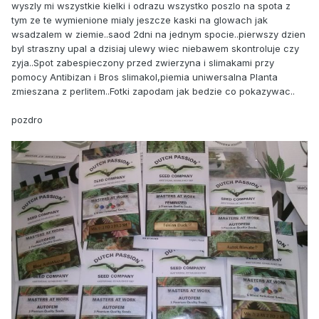
wyszly mi wszystkie kielki i odrazu wszystko poszlo na spota z
tym ze te wymienione mialy jeszcze kaski na glowach jak
wsadzalem w ziemie..saod 2dni na jednym spocie..pierwszy dzien
byl straszny upal a dzisiaj ulewy wiec niebawem skontroluje czy
zyja..Spot zabespieczony przed zwierzyna i slimakami przy
pomocy Antibizan i Bros slimakol,piemia uniwersalna Planta
zmieszana z perlitem..Fotki zapodam jak bedzie co pokazywac..
pozdro