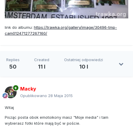
link do albumu:
https://trawka.org/gallery/image/30496-tmp-
cam012471277267160/
Replies
Created
Ostatniej odpowiedzi
50
11 l
10 l
Macky
Opublikowano
28 Maja 2015
Witaj
Pisząc posta obok emotoikony masz "Moje media" i tam
wybierasz fotki które mają być w poście.