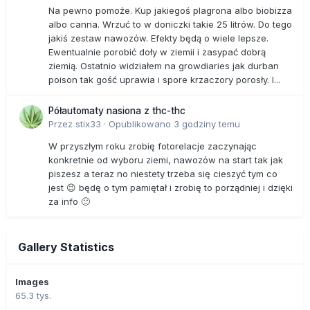
Na pewno pomoże. Kup jakiegoś plagrona albo biobizza
albo canna. Wrzuć to w doniczki takie 25 litrów. Do tego
jakiś zestaw nawozów. Efekty będą o wiele lepsze.
Ewentualnie porobić doły w ziemii i zasypać dobrą
ziemią. Ostatnio widziałem na growdiaries jak durban
poison tak gość uprawia i spore krzaczory porosły. I...
Półautomaty nasiona z thc-thc
Przez
stix33
·
Opublikowano
3 godziny temu
W przyszłym roku zrobię fotorelacje zaczynając
konkretnie od wyboru ziemi, nawozów na start tak jak
piszesz a teraz no niestety trzeba się cieszyć tym co
jest 😉 będę o tym pamiętał i zrobię to porządniej i dzięki
za info 🙂
Gallery Statistics
Images
65.3 tys.