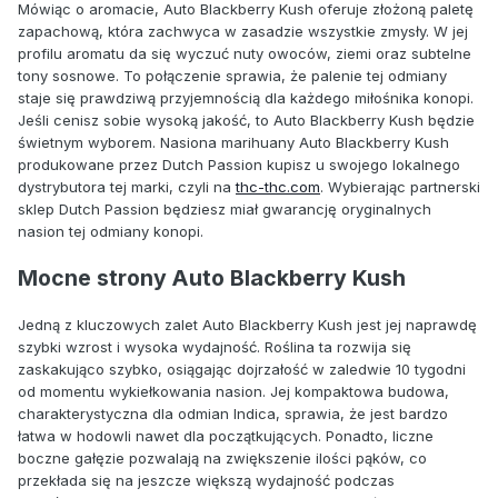
Mówiąc o aromacie, Auto Blackberry Kush oferuje złożoną paletę
zapachową, która zachwyca w zasadzie wszystkie zmysły. W jej
profilu aromatu da się wyczuć nuty owoców, ziemi oraz subtelne
tony sosnowe. To połączenie sprawia, że palenie tej odmiany
staje się prawdziwą przyjemnością dla każdego miłośnika konopi.
Jeśli cenisz sobie wysoką jakość, to Auto Blackberry Kush będzie
świetnym wyborem. Nasiona marihuany Auto Blackberry Kush
produkowane przez Dutch Passion kupisz u swojego lokalnego
dystrybutora tej marki, czyli na
thc-thc.com
. Wybierając partnerski
sklep Dutch Passion będziesz miał gwarancję oryginalnych
nasion tej odmiany konopi.
Mocne strony Auto Blackberry Kush
Jedną z kluczowych zalet Auto Blackberry Kush jest jej naprawdę
szybki wzrost i wysoka wydajność. Roślina ta rozwija się
zaskakująco szybko, osiągając dojrzałość w zaledwie 10 tygodni
od momentu wykiełkowania nasion. Jej kompaktowa budowa,
charakterystyczna dla odmian Indica, sprawia, że jest bardzo
łatwa w hodowli nawet dla początkujących. Ponadto, liczne
boczne gałęzie pozwalają na zwiększenie ilości pąków, co
przekłada się na jeszcze większą wydajność podczas