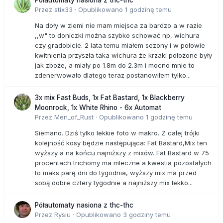
Przez
stix33
·
Opublikowano
1 godzinę temu
Na doły w ziemi nie mam miejsca za bardzo a w razie
,,w" to doniczki można szybko schować np, wichura
czy gradobicie. 2 lata temu miałem sezony i w połowie
kwitnienia przyszła taka wichura że krzaki położone były
jak zboże, a miały po 1.8m do 2.3m i mocno mnie to
zdenerwowało dlatego teraz postanowiłem tylko...
3x mix Fast Buds, 1x Fat Bastard, 1x Blackberry
Moonrock, 1x White Rhino - 6x Automat
Przez
Men_of_Rust
·
Opublikowano
1 godzinę temu
Siemano. Dziś tylko lekkie foto w makro. Z całej trójki
kolejność kosy będzie następująca: Fat Bastard,Mix ten
wyższy a na końcu najniższy z mixów. Fat Bastard w 75
procentach trichomy ma mleczne a kwestia pozostałych
to maks parę dni do tygodnia, wyższy mix ma przed
sobą dobre cztery tygodnie a najniższy mix lekko...
Półautomaty nasiona z thc-thc
Przez
Rysiu
·
Opublikowano
3 godziny temu