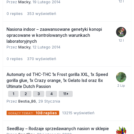
Przez
Macky
,
19 Lutego 2014
0
replies
353
wyświetleń
Nasiona indoor – zaawansowane genetyki konopi
opracowane w kontrolowanych warunkach
laboratoryjnych
Przez
Macky
,
12 Lutego 2014
0
replies
370
wyświetleń
Automaty od THC-THC 1x Frost gorilla XXL, 1x Speed
gorilla glue, 1x Crazy orange, 1x Gelato lsd oraz 8x
Ultimate Dutch Passion
1
2
3
4
11
Przez
Bestia_86
,
29 Stycznia
13215
wyświetleń
108
replies
SeedBay – Rodzaje sprzedawanych nasion w sklepie