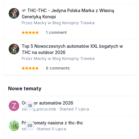
🌱 THC-THC - Jedyna Polska Marka z Własną
Genetyką Konopi
Przez
Macky
w
Blog Konopny Trawka
1 comment
Top 5 Nowoczesnych automatów XXL bogatych w
THC na outdoor 2026
Przez
Macky
w
Blog Konopny Trawka
6 comments
Nowe tematy
Outdoor automatów 2026
18
zielony_porucznik
· Started
7 Lipca
Półautomaty nasiona z thc-thc
39
stix33
· Started
5 Lipca