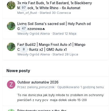
3x mix Fast Buds, 1x Fat Bastard, 1x Blackberry
97
Moonrock, 1x White Rhino - 6x Automat
Men_of_Rust
· Started
30 Czerwca
Living Soil Soma's sacred soil | Holy Punch od
47
GHS sezonowa🔥
Wesoły Ogród Aliena
· Started
12 Maja
Fast Bud42 | Mango Frost Auto x1 | Mango
8
Cherry Runtz x2 | GMO Auto x1
Wesoły Ogród Aliena
· Started
28 Lipca
Nowe posty
Outdoor automatów 2026
Przez
zielony_porucznik
·
Opublikowano
1 godzinę temu
To nie doniczka jak były młode to zrobiłem im ochronny
pierśćień z rury pcv maja dołek około 15-20l
Półautomaty nasiona z thc-thc