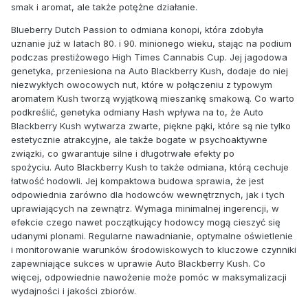
smak i aromat, ale także potężne działanie.
Blueberry Dutch Passion to odmiana konopi, która zdobyła
uznanie już w latach 80. i 90. minionego wieku, stając na podium
podczas prestiżowego High Times Cannabis Cup. Jej jagodowa
genetyka, przeniesiona na Auto Blackberry Kush, dodaje do niej
niezwykłych owocowych nut, które w połączeniu z typowym
aromatem Kush tworzą wyjątkową mieszankę smakową. Co warto
podkreślić, genetyka odmiany Hash wpływa na to, że Auto
Blackberry Kush wytwarza zwarte, piękne pąki, które są nie tylko
estetycznie atrakcyjne, ale także bogate w psychoaktywne
związki, co gwarantuje silne i długotrwałe efekty po
spożyciu. Auto Blackberry Kush to także odmiana, którą cechuje
łatwość hodowli. Jej kompaktowa budowa sprawia, że jest
odpowiednia zarówno dla hodowców wewnętrznych, jak i tych
uprawiających na zewnątrz. Wymaga minimalnej ingerencji, w
efekcie czego nawet początkujący hodowcy mogą cieszyć się
udanymi plonami. Regularne nawadnianie, optymalne oświetlenie
i monitorowanie warunków środowiskowych to kluczowe czynniki
zapewniające sukces w uprawie Auto Blackberry Kush. Co
więcej, odpowiednie nawożenie może pomóc w maksymalizacji
wydajności i jakości zbiorów.