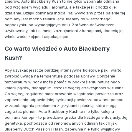
zbiorów. Auto Blackberry Kush to nie tylko wspaniała odmiana
pod względem wyglądu i aromatu, ale także jeśli chodzi o jej
działanie. Dzięki dominacji Indica, haj wywołany przez palenie tej
odmiany jest mocno relaksujący, idealny do wieczornego
odpoczynku po wymagającym dniu. Zarówno doświadczeni
użytkownicy, jak i ci mniej zaznajomieni z konopiami, docenią jej
właściwości kojące i uspokajające.
Co warto wiedzieć o Auto Blackberry
Kush?
Aby uzyskać jeszcze bardziej intensywne fioletowe pąki, warto
zwrócić uwagę na temperaturę podczas uprawy. Obniżenie
temperatury w nocy może pomóc w podkreśleniu naturalnego
koloru pąków, dodając im jeszcze więcej atrakcyjności wizualnej.
Co więcej, regularne monitorowanie wilgotności powietrza oraz
zapewnienie odpowiedniej cyrkulacji powietrza powinno pomóc
w zapobieganiu problemom z grzybami i pleśnią, które mogą
zagrażać plonom. Auto Blackberry Kush to nie tylko kolejna
odmiana konopi - to prawdziwa gratka dla każdego entuzjasty. Jej
genetyka, pochodząca od renomowanych odmian takich jak
Blueberry Dutch Passion i Hash, zapewnia nie tylko wyjątkowy