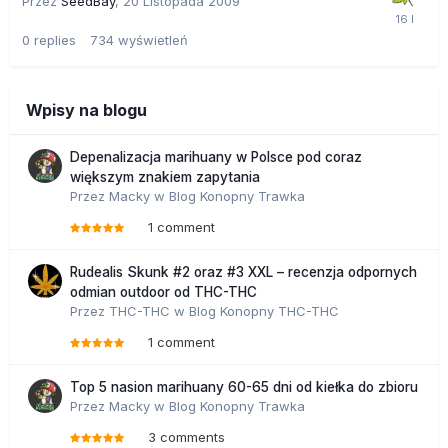
Przez
SeedBay
,
20 Listopada 2009
0
replies
734
wyświetleń
Wpisy na blogu
Depenalizacja marihuany w Polsce pod coraz
większym znakiem zapytania
Przez
Macky
w
Blog Konopny Trawka
1 comment
Rudealis Skunk #2 oraz #3 XXL – recenzja odpornych
odmian outdoor od THC-THC
Przez
THC-THC
w
Blog Konopny THC-THC
1 comment
Top 5 nasion marihuany 60-65 dni od kiełka do zbioru
Przez
Macky
w
Blog Konopny Trawka
3 comments