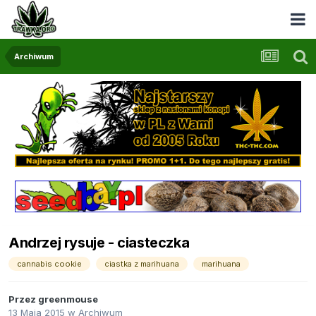
Archiwum
Andrzej rysuje - ciasteczka
cannabis cookie
ciastka z marihuana
marihuana
Przez
greenmouse
13 Maja 2015
w
Archiwum