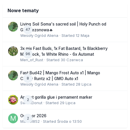
Nowe tematy
Living Soil Soma's sacred soil | Holy Punch od
47
GHS sezonowa🔥
Wesoły Ogród Aliena
· Started
12 Maja
3x mix Fast Buds, 1x Fat Bastard, 1x Blackberry
96
Moonrock, 1x White Rhino - 6x Automat
Men_of_Rust
· Started
30 Czerwca
Fast Bud42 | Mango Frost Auto x1 | Mango
8
Cherry Runtz x2 | GMO Auto x1
Wesoły Ogród Aliena
· Started
28 Lipca
Apricot gorilla glue i pernament marker
2
SweetDonut
· Started
29 Lipca
Outdoor 2026
2
Marcel852
· Started
Środa o 13:50