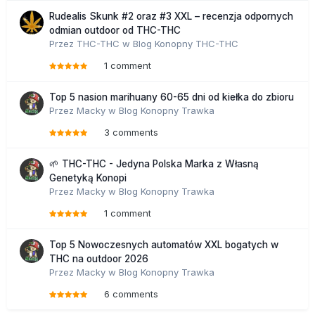
Rudealis Skunk #2 oraz #3 XXL – recenzja odpornych
odmian outdoor od THC-THC
Przez
THC-THC
w
Blog Konopny THC-THC
1 comment
Top 5 nasion marihuany 60-65 dni od kiełka do zbioru
Przez
Macky
w
Blog Konopny Trawka
3 comments
🌱 THC-THC - Jedyna Polska Marka z Własną
Genetyką Konopi
Przez
Macky
w
Blog Konopny Trawka
1 comment
Top 5 Nowoczesnych automatów XXL bogatych w
THC na outdoor 2026
Przez
Macky
w
Blog Konopny Trawka
6 comments