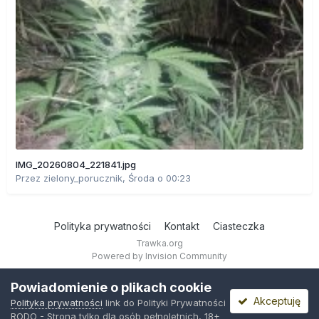
IMG_20260804_221841.jpg
Przez
zielony_porucznik
,
Środa o 00:23
Polityka prywatności
Kontakt
Ciasteczka
Trawka.org
Powered by Invision Community
Powiadomienie o plikach cookie
Akceptuję
Polityka prywatności
link do Polityki Prywatności
RODO - Strona tylko dla osób pełnoletnich, 18+