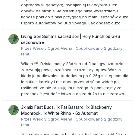
dopracowali genetykę, bynajmniej tak wynika z ich
opisów na stronie. Ja ostatniego mixa wysadzilem i
kończę póki co z nimi przygodę bo mam i sezonów dużo
i sporo automatów od Bud Voyage. Jak chcesz dużo i...
Living Soil Soma's sacred soil | Holy Punch od GHS
sezonowa🔥
Przez
Wesoły Ogród Aliena
·
Opublikowano
2 godziny
temu
Witam 👋 Dzisiaj mamy 23dzien od flipa i gwiazdeczki
zaczynają powiększać swoje rozmiary topów. Wczoraj
kiedy je podlewałem to dodałem po 0,25g soli epsom dla
leciutkiej korekty i nie chce przesadzić bo widać po
roślinach że nie brakuję im niczego. A pamiętajmy że
przesadzić jest dość łatwo a co za dużo to nie zdrowo...
3x mix Fast Buds, 1x Fat Bastard, 1x Blackberry
Moonrock, 1x White Rhino - 6x Automat
Przez
Wesoły Ogród Aliena
·
Opublikowano
2 godziny
temu
Już sobie zapisałem w kajet jakiś tydzień temu 😅 😉 po