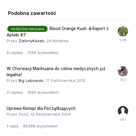
Podobna zawartość
Blood Orange Kush 🩸Raport z
medyczna marijuana
Apteki #7
Przez
ZielonyKazek
,
24 Kwietnia
6
replies
2149
wyświetleń
W Chorwacji Marihuana do celów medycznych już
legalna!
Przez
Big Lebowski
,
17 Października 2015
0
replies
1690
wyświetleń
Uprawa Konopi dla Początkujących
Przez Gość,
12 Października 2006
1
reply
89288
wyświetleń