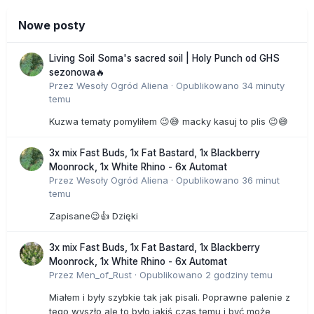
Nowe posty
Living Soil Soma's sacred soil | Holy Punch od GHS
sezonowa🔥
Przez
Wesoły Ogród Aliena
·
Opublikowano
34 minuty
temu
Kuzwa tematy pomyliłem 😉😅 macky kasuj to plis 😉😅
3x mix Fast Buds, 1x Fat Bastard, 1x Blackberry
Moonrock, 1x White Rhino - 6x Automat
Przez
Wesoły Ogród Aliena
·
Opublikowano
36 minut
temu
Zapisane😉👍 Dzięki
3x mix Fast Buds, 1x Fat Bastard, 1x Blackberry
Moonrock, 1x White Rhino - 6x Automat
Przez
Men_of_Rust
·
Opublikowano
2 godziny temu
Miałem i były szybkie tak jak pisali. Poprawne palenie z
tego wyszło ale to było jakiś czas temu i być może