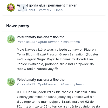
Apricot gorilla glue i pernament marker
2
SweetDonut
· Started
29 Lipca
Nowe posty
Półautomaty nasiona z thc-thc
Przez
stix33
·
Opublikowano
6 minut temu
Moje Nawozy które własnie będę zamawiał Plagron
Terra Bloom (Baza) Plagron Green Sensation (Booster
4w1) Plagron Sugar Royal to ziomek mi doradził na
koniec kwitnienia, podobno silnie ładuje żywice do
topów także zobaczymy 🙂
Półautomaty nasiona z thc-thc
Przez
stix33
·
Opublikowano
24 minuty temu
08.08 Coś mi jeden krzak nie rośnie i jakiś taki jasno
zielony jest mimo nawozu, jakby się zablokował ale
dlaczego to nie mam pojęcia. Krzaki mają od 62 do
82cm z tym że te 62 to ten co nie rośnie zbytnio reszta