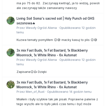
ma po 75 do 82. Zaczynają kwitnąć, ja to widzę, powoli
ale zaczynają także zamawiamy nawozy
Living Soil Soma's sacred soil | Holy Punch od GHS
sezonowa🔥
Przez
Wesoły Ogród Aliena
·
Opublikowano
12 godzin
temu
Kuzwa tematy pomyliłem 😉😅 macky kasuj to plis 😉😅
3x mix Fast Buds, 1x Fat Bastard, 1x Blackberry
Moonrock, 1x White Rhino - 6x Automat
Przez
Wesoły Ogród Aliena
·
Opublikowano
12 godzin
temu
Zapisane😉👍 Dzięki
3x mix Fast Buds, 1x Fat Bastard, 1x Blackberry
Moonrock, 1x White Rhino - 6x Automat
Przez
Men_of_Rust
·
Opublikowano
14 godzin temu
Miałem i były szybkie tak jak pisali. Poprawne palenie z
tego wyszło ale to było jakiś czas temu i być może