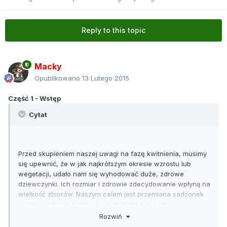
Reply to this topic
Macky
Opublikowano
13 Lutego 2015
Część 1 - Wstęp
Cytat
Przed skupieniem naszej uwagi na fazę kwitnienia, musimy
się upewnić, że w jak najkrótszym okresie wzrostu lub
wegetacji, udało nam się wyhodować duże, zdrowe
dziewczynki. Ich rozmiar i zdrowie zdecydowanie wpłyną na
wielkość zbiorów. Naszym celem jest przemiana sadzonek
w silne i zdrowe krzaki, w jak najkrótszym czasie.
Rozwiń
W wyhodowaniu mocnej struktury krzewu pomoże