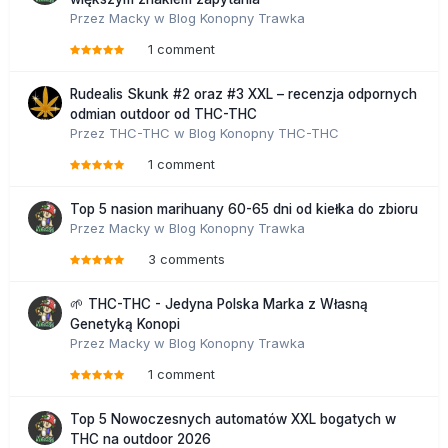
Przez
Macky
w
Blog Konopny Trawka
1 comment
Rudealis Skunk #2 oraz #3 XXL – recenzja odpornych
odmian outdoor od THC-THC
Przez
THC-THC
w
Blog Konopny THC-THC
1 comment
Top 5 nasion marihuany 60-65 dni od kiełka do zbioru
Przez
Macky
w
Blog Konopny Trawka
3 comments
🌱 THC-THC - Jedyna Polska Marka z Własną
Genetyką Konopi
Przez
Macky
w
Blog Konopny Trawka
1 comment
Top 5 Nowoczesnych automatów XXL bogatych w
THC na outdoor 2026