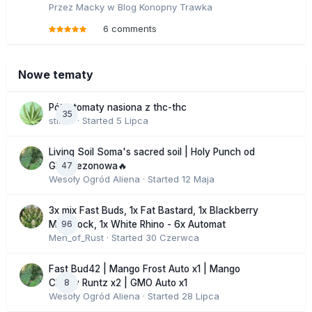
Przez
Macky
w
Blog Konopny Trawka
6 comments
Nowe tematy
Półautomaty nasiona z thc-thc
35
stix33
· Started
5 Lipca
Living Soil Soma's sacred soil | Holy Punch od
47
GHS sezonowa🔥
Wesoły Ogród Aliena
· Started
12 Maja
3x mix Fast Buds, 1x Fat Bastard, 1x Blackberry
96
Moonrock, 1x White Rhino - 6x Automat
Men_of_Rust
· Started
30 Czerwca
Fast Bud42 | Mango Frost Auto x1 | Mango
8
Cherry Runtz x2 | GMO Auto x1
Wesoły Ogród Aliena
· Started
28 Lipca