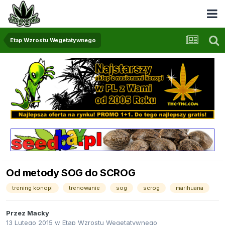
Etap Wzrostu Wegetatywnego
Od metody SOG do SCROG
trening konopi
trenowanie
sog
scrog
marihuana
Przez
Macky
13 Lutego 2015
w
Etap Wzrostu Wegetatywnego