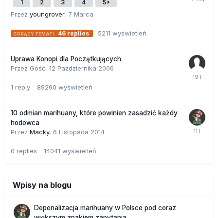
1
2
3
4
5
Przez
youngrover
,
7 Marca
5211
wyświetleń
46
replies
Uprawa Konopi dla Początkujących
Przez Gość,
12 Października 2006
1
reply
89290
wyświetleń
10 odmian marihuany, które powinien zasadzić każdy
hodowca
Przez
Macky
,
6 Listopada 2014
0
replies
14041
wyświetleń
Wpisy na blogu
Depenalizacja marihuany w Polsce pod coraz
większym znakiem zapytania