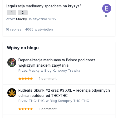
Legalizacja marihuany sposobem na kryzys?
1
2
Przez
Macky
,
15 Stycznia 2015
16
replies
4065
wyświetleń
Wpisy na blogu
Depenalizacja marihuany w Polsce pod coraz
większym znakiem zapytania
Przez
Macky
w
Blog Konopny Trawka
1 comment
Rudealis Skunk #2 oraz #3 XXL – recenzja odpornych
odmian outdoor od THC-THC
Przez
THC-THC
w
Blog Konopny THC-THC
1 comment