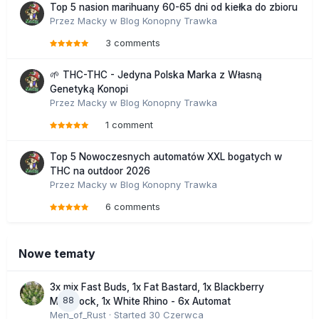
Top 5 nasion marihuany 60-65 dni od kiełka do zbioru
Przez
Macky
w
Blog Konopny Trawka
3 comments
🌱 THC-THC - Jedyna Polska Marka z Własną
Genetyką Konopi
Przez
Macky
w
Blog Konopny Trawka
1 comment
Top 5 Nowoczesnych automatów XXL bogatych w
THC na outdoor 2026
Przez
Macky
w
Blog Konopny Trawka
6 comments
Nowe tematy
3x mix Fast Buds, 1x Fat Bastard, 1x Blackberry
88
Moonrock, 1x White Rhino - 6x Automat
Men_of_Rust
· Started
30 Czerwca