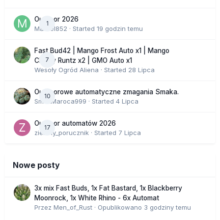
Outdoor 2026
1
Marcel852
· Started
19 godzin temu
Fast Bud42 | Mango Frost Auto x1 | Mango
7
Cherry Runtz x2 | GMO Auto x1
Wesoły Ogród Aliena
· Started
28 Lipca
Outdoorowe automatyczne zmagania Smaka.
10
SmakMaroca999
· Started
4 Lipca
Outdoor automatów 2026
17
zielony_porucznik
· Started
7 Lipca
Nowe posty
3x mix Fast Buds, 1x Fat Bastard, 1x Blackberry
Moonrock, 1x White Rhino - 6x Automat
Przez
Men_of_Rust
·
Opublikowano
3 godziny temu