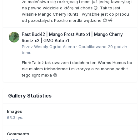
że maleństwa się rozkręcają i mam już jedną faworytkę i
na pewno widzicie o którą mi chodzi😉. Tak to jest
właśnie Mango Cherry Runtz i wyraźnie jest do przodu
od pozostałych. Pozdro mordki wędzone 😉 🤣
Fast Bud42 | Mango Frost Auto x1 | Mango Cherry
Runtz x2 | GMO Auto x1
Przez
Wesoły Ogród Aliena
·
Opublikowano
20 godzin
temu
Elo👊Ta też tak uwazam i dodałem ten Worms Humus bo
nie miałem trichoderme i mikroryzy a za mocno podbił
tego light maxa 😅
Gallery Statistics
Images
65.3 tys.
Comments
1.3 tys.