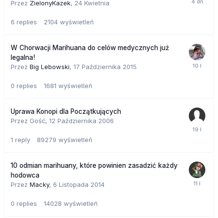
Przez
ZielonyKazek
,
24 Kwietnia
Jak wyjaśnia Gazmuri około 50 osób przychodzi co tydzień
6
replies
2104
wyświetleń
na konsultacje. Gdy fundacja uzna, że marihuana może być
przydatna dla danej osoby ze względu na jej stan zdrowia,
dostarcza jej wszystkie informacje niezbędne, do uprawy
W Chorwacji Marihuana do celów medycznych już
tej rośliny, "Pomagamy stworzyć własną uprawę (uprawę
legalna!
domową) i monitorujemy cały proces ", mówi prezes. W
Przez
Big Lebowski
,
17 Października 2015
końcu w Chile jest zabroniony handel i rozpowszechnianie
0
replies
1681
wyświetleń
pochodnych konopi, ale uprawa własna marihuany w
celach leczniczych jest dozwolona.
Uprawa Konopi dla Początkujących
Przez Gość,
12 Października 2006
1
reply
89279
wyświetleń
10 odmian marihuany, które powinien zasadzić każdy
hodowca
Przez
Macky
,
6 Listopada 2014
0
replies
14028
wyświetleń