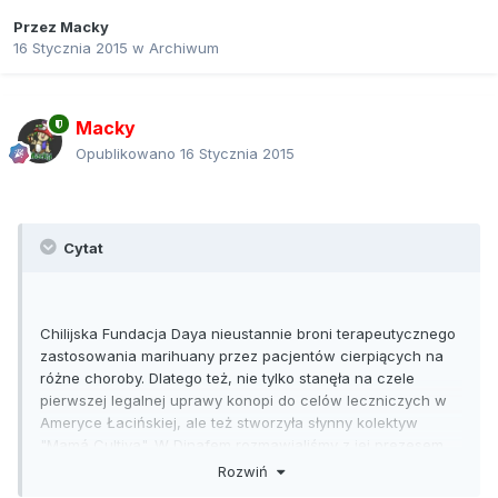
Przez
Macky
16 Stycznia 2015
w
Archiwum
Macky
Opublikowano
16 Stycznia 2015
Cytat
Chilijska Fundacja Daya nieustannie broni terapeutycznego
zastosowania marihuany przez pacjentów cierpiących na
różne choroby. Dlatego też, nie tylko stanęła na czele
pierwszej legalnej uprawy konopi do celów leczniczych w
Ameryce Łacińskiej, ale też stworzyła słynny kolektyw
"Mamá Cultiva". W Dinafem rozmawialiśmy z jej prezesem,
aby zrozumieć, jak wygląda sytuacja w Chile i jak wygląda
Rozwiń
działalność tej fundacji.