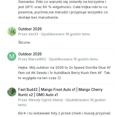
Siemanko. Póki co warunki się zmieniły na korzystne i
jest 26°C oraz 60 % wilgotności. Cała trójka robi to co
powinna, puchnie,nie marudzi i przyjmuje wszystko co
dostaje bez marudzenia.
Outdoor 2026
Przez
stix33
·
Opublikowano
18 godzin temu
Śliczne
Outdoor 2026
Przez
Marcel852
·
Opublikowano
19 godzin temu
Hejka Mój outdoor na 2026 to 2x Speed Gorrilla Glue Af
Fem od AK Seeds i 1x AutoBlack Berry Kush Fem AF Tak
to wygląda na ten czas 🙂
Fast Bud42 | Mango Frost Auto x1 | Mango Cherry
Runtz x2 | GMO Auto x1
Przez
Wesoły Ogród Aliena
·
Opublikowano
19 godzin
temu
Elo👊 i tu wstawiam foty z przed chwili i muszę przyznać