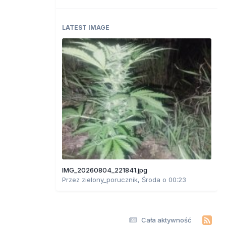
LATEST IMAGE
IMG_20260804_221841.jpg
Przez
zielony_porucznik
,
Środa o 00:23
Cała aktywność