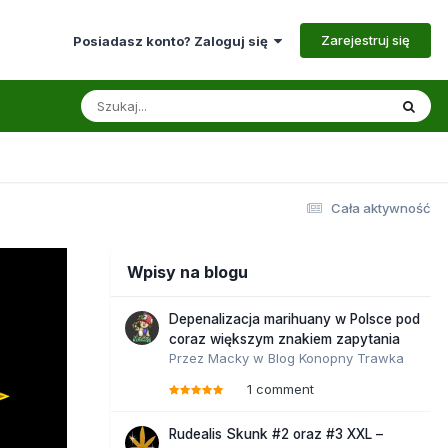
Zarejestruj się
Posiadasz konto? Zaloguj się
Cała aktywność
Wpisy na blogu
Depenalizacja marihuany w Polsce pod
coraz większym znakiem zapytania
Przez
Macky
w
Blog Konopny Trawka
1 comment
Rudealis Skunk #2 oraz #3 XXL –