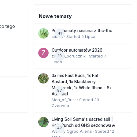
Nowe tematy
do tego
Półautomaty nasiona z thc-thc
41
stix33
· Started
5 Lipca
Outdoor automatów 2026
zielony_porucznik
19
· Started
7
Lipca
3x mix Fast Buds, 1x Fat
Bastard, 1x Blackberry
Moonrock, 1x White Rhino - 6x
97
Automat
Men_of_Rust
· Started
30
Czerwca
Living Soil Soma's sacred soil |
Holy Punch od GHS sezonowa🔥
47
Wesoły Ogród Aliena
· Started
12
Maja