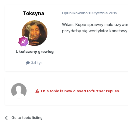
Toksyna
Opublikowano
11 Stycznia 2015
Witam. Kupie sprawny mało uzywan
przydałby się wentylator kanałowy
Ukończony growlog
3.4 tys.
This topic is now closed to further replies.
Go to topic listing