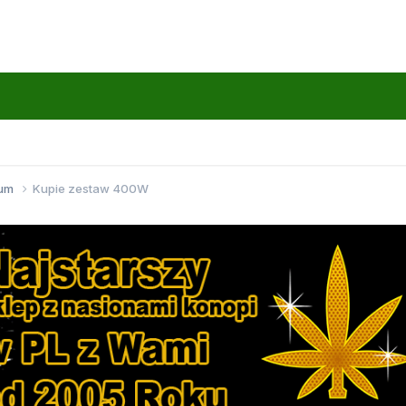
wum
Kupie zestaw 400W