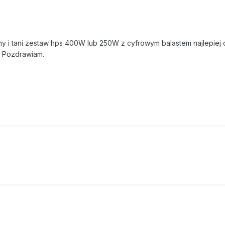
y i tani zestaw hps 400W lub 250W z cyfrowym balastem najlepiej 
. Pozdrawiam.