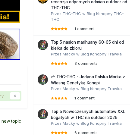
recenzja odpornych odmian outdoor od
THC-THC
Przez
THC-THC
w
Blog Konopny THC-
THC
1 comment
Top 5 nasion marihuany 60-65 dni od
kiełka do zbioru
Przez
Macky
w
Blog Konopny Trawka
3 comments
🌱 THC-THC - Jedyna Polska Marka z
Własną Genetyką Konopi
Przez
Macky
w
Blog Konopny Trawka
cy
0
1 comment
Top 5 Nowoczesnych automatów XXL
bogatych w THC na outdoor 2026
t new topic
Przez
Macky
w
Blog Konopny Trawka
6 comments