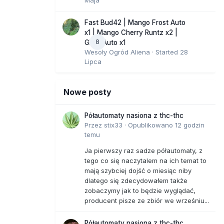
Fast Bud42 | Mango Frost Auto
x1 | Mango Cherry Runtz x2 |
8
GMO Auto x1
Wesoły Ogród Aliena
· Started
28
Lipca
Nowe posty
Półautomaty nasiona z thc-thc
Przez
stix33
·
Opublikowano
12 godzin
temu
Ja pierwszy raz sadze półautomaty, z
tego co się naczytalem na ich temat to
mają szybciej dojść o miesiąc niby
dlatego się zdecydowałem także
zobaczymy jak to będzie wyglądać,
producent pisze ze zbiór we wrześniu...
Półautomaty nasiona z thc-thc