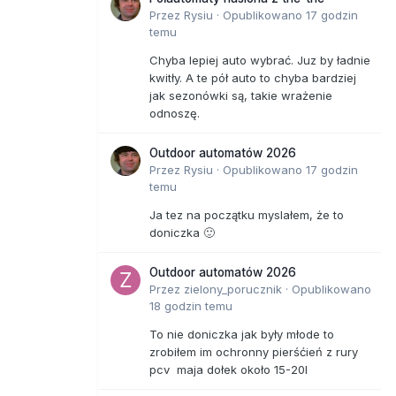
Przez
Rysiu
·
Opublikowano
17 godzin
temu
Chyba lepiej auto wybrać. Juz by ładnie
kwitły. A te pół auto to chyba bardziej
jak sezonówki są, takie wrażenie
odnoszę.
Outdoor automatów 2026
Przez
Rysiu
·
Opublikowano
17 godzin
temu
Ja tez na początku myslałem, że to
doniczka 🙂
Outdoor automatów 2026
Przez
zielony_porucznik
·
Opublikowano
18 godzin temu
To nie doniczka jak były młode to
zrobiłem im ochronny pierśćień z rury
pcv maja dołek około 15-20l