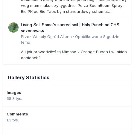
weg mam maks trzy tygodnie. Po za BoomBoom Spray i
Bio PK od Bio Tabs bym standardowy schemat...
Living Soil Soma's sacred soil | Holy Punch od GHS
sezonowa🔥
Przez
Wesoły Ogród Aliena
·
Opublikowano
8 godzin
temu
A i jak prowadziłeś tą Mimosa x Orange Punch i w jakich
donicach?
Gallery Statistics
Images
65.3 tys.
Comments
1.3 tys.