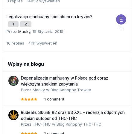
0
replies
14052
wyświetleń
Legalizacja marihuany sposobem na kryzys?
1
2
Przez
Macky
,
15 Stycznia 2015
16
replies
4111
wyświetleń
Wpisy na blogu
Depenalizacja marihuany w Polsce pod coraz
większym znakiem zapytania
Przez
Macky
w
Blog Konopny Trawka
1 comment
Rudealis Skunk #2 oraz #3 XXL – recenzja odpornych
odmian outdoor od THC-THC
Przez
THC-THC
w
Blog Konopny THC-THC
1 comment