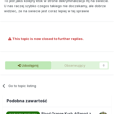
To jest jakis kolejny ktok w strone dekryminalizacjii mj na swiecie.
U nas raczej szybko czegos takiego nie doczekamy, ale dobrze
widziec, ze na swiecie jest coraz lepiej w tej sprawie
This topic is now closed to further replies.
Udostępnij
Obserwujący
0
Go to topic listing
Podobna zawartość
Blood Orange Kush 🩸Raport z
medyczna marijuana