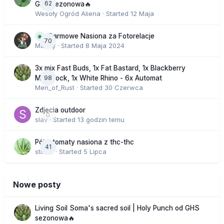
62
GHS sezonowa🔥
Wesoły Ogród Aliena
· Started
12 Maja
Darmowe Nasiona za Fotorelacje
70
Macky
· Started
8 Maja 2024
3x mix Fast Buds, 1x Fat Bastard, 1x Blackberry
98
Moonrock, 1x White Rhino - 6x Automat
Men_of_Rust
· Started
30 Czerwca
Zdjecia outdoor
0
slav
· Started
13 godzin temu
Półautomaty nasiona z thc-thc
41
stix33
· Started
5 Lipca
Nowe posty
Living Soil Soma's sacred soil | Holy Punch od GHS
sezonowa🔥