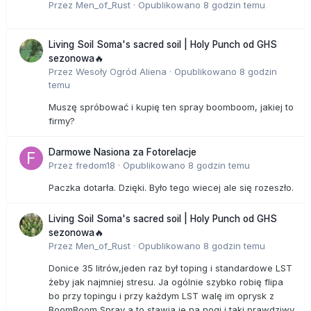
Przez
Men_of_Rust
·
Opublikowano
8 godzin temu
Living Soil Soma's sacred soil | Holy Punch od GHS
sezonowa🔥
Przez
Wesoły Ogród Aliena
·
Opublikowano
8 godzin
temu
Muszę spróbować i kupię ten spray boomboom, jakiej to
firmy?
Darmowe Nasiona za Fotorelacje
Przez
fredom18
·
Opublikowano
8 godzin temu
Paczka dotarła. Dzięki. Było tego wiecej ale się rozeszło.
Living Soil Soma's sacred soil | Holy Punch od GHS
sezonowa🔥
Przez
Men_of_Rust
·
Opublikowano
8 godzin temu
Donice 35 litrów,jeden raz był toping i standardowe LST
żeby jak najmniej stresu. Ja ogólnie szybko robię flipa
bo przy topingu i przy każdym LST walę im oprysk z
BoomBoom Spray a to stawia je na nogi i taki prawdziwy