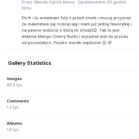
Przez
Wesoły Ogród Aliena
·
Opublikowano
20 godzin
temu
Elo👊 i tu wstawiam foty z przed chwili i muszę przyznać
że maleństwa się rozkręcają i mam już jedną faworytkę i
na pewno widzicie o którą mi chodzi😉. Tak to jest
właśnie Mango Cherry Runtz i wyraźnie jest do przodu
od pozostałych. Pozdro mordki wędzone 😉 🤣
Gallery Statistics
Images
65.3 tys.
Comments
1.3 tys.
Albums
1.9 tys.