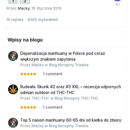
1
2
Przez
Macky
,
15 Stycznia 2015
16
replies
4065
wyświetleń
Wpisy na blogu
Depenalizacja marihuany w Polsce pod coraz
większym znakiem zapytania
Przez
Macky
w
Blog Konopny Trawka
1 comment
Rudealis Skunk #2 oraz #3 XXL – recenzja odpornych
odmian outdoor od THC-THC
Przez
THC-THC
w
Blog Konopny THC-THC
1 comment
Top 5 nasion marihuany 60-65 dni od kiełka do zbioru
Przez
Macky
w
Blog Konopny Trawka