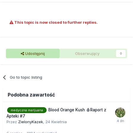
części strychu mężczyźni przygotowali specjalne
pomieszczenie. Wyposażyli je w systemy nawadniające i
oświetleniowe, ściany zabezpieczyli folią, aby uniknąć
towarzyszącego uprawie zapachu zamontowali urządzenia
This topic is now closed to further replies.
wyciągowe. Do zasilania całości nielegalnie podłączyli prąd.
Jak ustalono, działali tak około pół roku. Wczoraj hodowcy
zostali zatrzymani. Na posesji, której jeden z nich był
właścicielem policjanci zabezpieczyli 86 krzewów konopi w
ostatnim stadium rozwoju. Krzewy miały po 40 – 50 cm, a
Udostępnij
Obserwujący
0
ich łączna wartość to około 86 tyś. zł. W wyniku przeszukań
zabudowań gospodarczych, policjanci ujawnili i
zabezpieczyli dodatkowo susz ziela konopi wart około 35
tyś. złotych. Z poczynionych ustaleń wiadomo też, że
Go to topic listing
wcześniej mężczyźni wprowadzili na rynek około kilograma
suszu. 42 i 44 latkowi grozi do 8 lat pozbawienia wolności.
Podobna zawartość
Blood Orange Kush 🩸Raport z
medyczna marijuana
Apteki #7
Przez
ZielonyKazek
,
24 Kwietnia