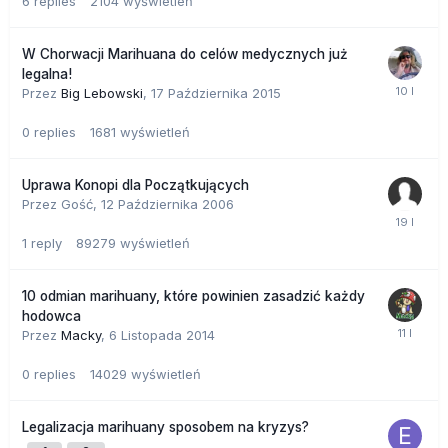
6
replies
2104
wyświetleń
W Chorwacji Marihuana do celów medycznych już
legalna!
Przez
Big Lebowski
,
17 Października 2015
0
replies
1681
wyświetleń
Uprawa Konopi dla Początkujących
Przez Gość,
12 Października 2006
1
reply
89279
wyświetleń
10 odmian marihuany, które powinien zasadzić każdy
hodowca
Przez
Macky
,
6 Listopada 2014
0
replies
14029
wyświetleń
Legalizacja marihuany sposobem na kryzys?