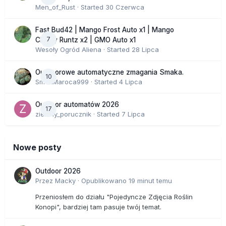
Men_of_Rust
· Started
30 Czerwca
Fast Bud42 | Mango Frost Auto x1 | Mango
7
Cherry Runtz x2 | GMO Auto x1
Wesoły Ogród Aliena
· Started
28 Lipca
Outdoorowe automatyczne zmagania Smaka.
10
SmakMaroca999
· Started
4 Lipca
Outdoor automatów 2026
17
zielony_porucznik
· Started
7 Lipca
Nowe posty
Outdoor 2026
Przez
Macky
·
Opublikowano
19 minut temu
Przeniosłem do działu "Pojedyncze Zdjęcia Roślin
Konopi", bardziej tam pasuje twój temat.