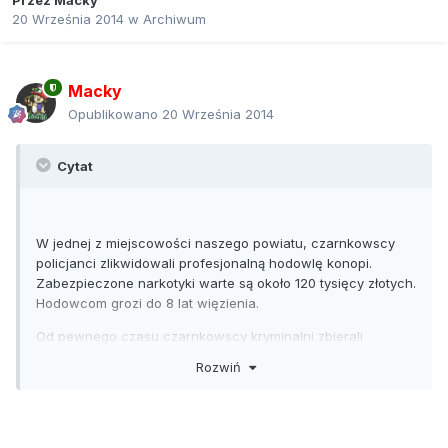
Przez
Macky
20 Września 2014
w
Archiwum
Macky
Opublikowano
20 Września 2014
Cytat
W jednej z miejscowości naszego powiatu, czarnkowscy
policjanci zlikwidowali profesjonalną hodowlę konopi.
Zabezpieczone narkotyki warte są około 120 tysięcy złotych.
Hodowcom grozi do 8 lat więzienia.
Od pewnego czasu czarnkowscy kryminalni zbierali
informacje o dużej hodowli konopi. Jak się okazało, ich
Rozwiń
podejrzenia okazały się trafne. Na jednej z posesji, w
oddalonej od Czarnkowa o 3 kilometry małej miejscowości,
dwaj jej mieszkańcy zorganizowali dobrze prosperującą
hodowlę. W starym, niezamieszkanym już budynku, na