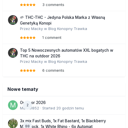
3 comments
🌱 THC-THC - Jedyna Polska Marka z Własną
Genetyką Konopi
Przez
Macky
w
Blog Konopny Trawka
1 comment
Top 5 Nowoczesnych automatów XXL bogatych w
THC na outdoor 2026
Przez
Macky
w
Blog Konopny Trawka
6 comments
Nowe tematy
Outdoor 2026
2
Marcel852
· Started
20 godzin temu
3x mix Fast Buds, 1x Fat Bastard, 1x Blackberry
88
Moonrock, 1x White Rhino - 6x Automat