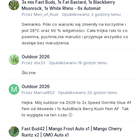
3x mix Fast Buds, 1x Fat Bastard, 1x Blackberry
Moonrock, 1x White Rhino - 6x Automat
Przez
Men_of_Rust
·
Opublikowano
3 godziny temu
Siemanko. Póki co warunki się zmieniły na korzystne i
jest 26°C oraz 60 % wilgotności. Cała trójka robi to co
powinna, puchnie,nie marudzi i przyjmuje wszystko co
dostaje bez marudzenia.
Outdoor 2026
Przez
stix33
·
Opublikowano
19 godzin temu
Śliczne
Outdoor 2026
Przez
Marcel852
·
Opublikowano
20 godzin temu
Hejka Mój outdoor na 2026 to 2x Speed Gorrilla Glue Af
Fem od Akseeds i 1x AutoBlack Berry Kush Fem AF Tak
to wygląda na ten czas 🙂
Fast Bud42 | Mango Frost Auto x1 | Mango Cherry
Runtz x2 | GMO Auto x1