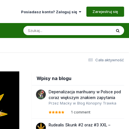
Zarejestruj się
Posiadasz konto? Zaloguj się
Cała aktywność
Wpisy na blogu
Depenalizacja marihuany w Polsce pod
coraz większym znakiem zapytania
Przez
Macky
w
Blog Konopny Trawka
1 comment
Rudealis Skunk #2 oraz #3 XXL –