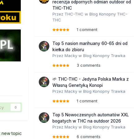
recenzja odpornych odmian outdoor od
THC-THC
Przez
THC-THC
w
Blog Konopny THC-
THC
1 comment
Top 5 nasion marihuany 60-65 dni od
kiełka do zbioru
Przez
Macky
w
Blog Konopny Trawka
3 comments
🌱 THC-THC - Jedyna Polska Marka z
Własną Genetyką Konopi
Przez
Macky
w
Blog Konopny Trawka
1 comment
cy
0
Top 5 Nowoczesnych automatów XXL
bogatych w THC na outdoor 2026
Przez
Macky
w
Blog Konopny Trawka
t new topic
6 comments