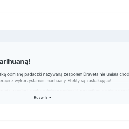
arihuaną!
zką odmianę padaczki nazywaną zespołem Draveta nie umiała chodz
terapii z wykorzystaniem marihuany. Efekty są zaskakujące!
erveta, rzadką i ciężką odmianę padaczki, początkowo objawiającej
oraz częstszych ataków, przez co chore dziecko cofa się w rozwoj
Rozwiń
 z Kolorado przechodziła nawet 1,2 tysiąca ataków padaczki w cią
e, że dziewczynka nie umiała sama chodzić, jeść, ani pić. Dzięki
 liczba ataków zmalała z nawet 60 dziennie do zaledwie trzech.
tosowano wiele leków, diet, specjalnych terapii, ale nic nie przyno