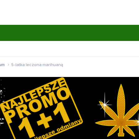
wum
5-latka leczona marihuaną