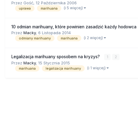
Przez Gość,
12 Października 2006
(i 5 więcej)
uprawa
marihuana
10 odmian marihuany, które powinien zasadzić każdy hodowca
Przez
Macky
,
6 Listopada 2014
(i 2 więcej)
odmiany marihuany
marihuana
Legalizacja marihuany sposobem na kryzys?
1
2
Przez
Macky
,
15 Stycznia 2015
(i 1 więcej)
marihuana
legalizacja marihuany