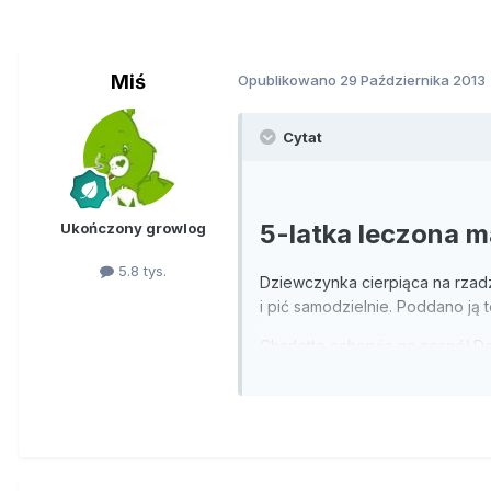
Miś
Opublikowano
29 Października 2013
Cytat
5-latka leczona m
Ukończony growlog
5.8 tys.
Dziewczynka cierpiąca na rzad
i pić samodzielnie. Poddano ją 
Charlotte cchoruje na zespół D
drgawkami, a prowadzącej do c
letnie dziewczynka pochodząca
miesiąca. Były na tyle intensywn
zastosowaniu terapii marihuaną
W leczeniu małej Amerykanki zas