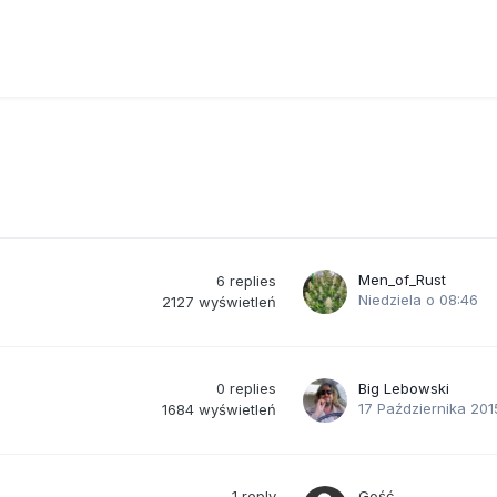
ała w raamionach, krzyczała, śliniła się. Widząc jak dziecko się męczy
ze przerwali leczenie, a sami poddali dziecko terapii z wykorzystani
uszna, a efekty zaskakujące. Po półtora roku leczenia dziecko miew
cu. Charlotta nauczyła się chodzić i mówić. Trudno jednak ocenić j
Men_of_Rust
6
replies
Niedziela o 08:46
2127
wyświetleń
0
replies
Big Lebowski
17 Października 201
1684
wyświetleń
1
reply
Gość