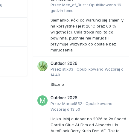
Przez
Men_of_Rust
·
Opublikowano
16
06
godzin temu
Siemanko. Póki co warunki się zmieniły
na korzystne i jest 26°C oraz 60 %
wilgotności. Cała trójka robi to co
powinna, puchnie,nie marudzi i
przyjmuje wszystko co dostaje bez
marudzenia.
Outdoor 2026
Przez
stix33
·
Opublikowano
Wczoraj o
14:40
Śliczne
Outdoor 2026
Przez
Marcel852
·
Opublikowano
Wczoraj o 13:50
Hejka Mój outdoor na 2026 to 2x Speed
Gorrilla Glue Af Fem od Akseeds i 1x
AutoBlack Berry Kush Fem AF Tak to