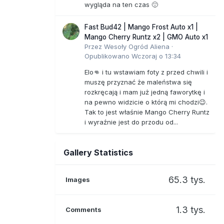
wygląda na ten czas 🙂
Fast Bud42 | Mango Frost Auto x1 |
Mango Cherry Runtz x2 | GMO Auto x1
Przez
Wesoły Ogród Aliena
·
Opublikowano
Wczoraj o 13:34
Elo👊 i tu wstawiam foty z przed chwili i
muszę przyznać że maleństwa się
rozkręcają i mam już jedną faworytkę i
na pewno widzicie o którą mi chodzi😉.
Tak to jest właśnie Mango Cherry Runtz
i wyraźnie jest do przodu od...
Gallery Statistics
65.3 tys.
Images
1.3 tys.
Comments