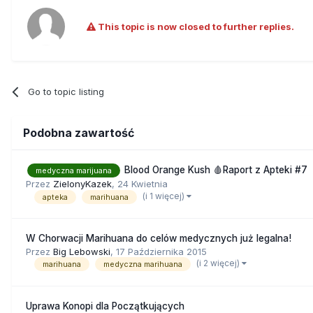
rezultatów. Charlotte ciągle leż
rodzice zgodzili się, aby lekar
This topic is now closed to further replies.
marihuany w płynie.
Okazało się, że decyzja była sł
trzech ataków padaczki w miesią
Go to topic listing
będą to efekty.
Podobna zawartość
Blood Orange Kush 🩸Raport z Apteki #7
medyczna marijuana
Przez
ZielonyKazek
,
24 Kwietnia
(i 1 więcej)
apteka
marihuana
W Chorwacji Marihuana do celów medycznych już legalna!
Przez
Big Lebowski
,
17 Października 2015
(i 2 więcej)
marihuana
medyczna marihuana
Uprawa Konopi dla Początkujących