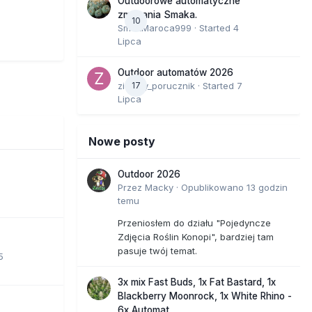
Outdoorowe automatyczne
,
zmagania Smaka.
10
em
SmakMaroca999
· Started
4
Lipca
a ok.
Outdoor automatów 2026
zielony_porucznik
17
· Started
7
ak trwałe
Lipca
Nowe posty
Outdoor 2026
Przez
Macky
·
Opublikowano
13 godzin
temu
Przeniosłem do działu "Pojedyncze
Zdjęcia Roślin Konopi", bardziej tam
pasuje twój temat.
5
3x mix Fast Buds, 1x Fat Bastard, 1x
Blackberry Moonrock, 1x White Rhino -
6x Automat