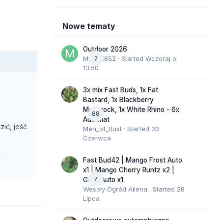
Nowe tematy
Outdoor 2026
Marcel852
2
· Started
Wczoraj o
13:50
3x mix Fast Buds, 1x Fat
Bastard, 1x Blackberry
Moonrock, 1x White Rhino - 6x
88
Automat
ić, jeść
Men_of_Rust
· Started
30
Czerwca
 się
Fast Bud42 | Mango Frost Auto
u. 5-
x1 | Mango Cherry Runtz x2 |
gu
7
GMO Auto x1
Wesoły Ogród Aliena
· Started
28
Lipca
siło