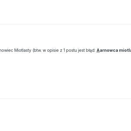
wiec Miotlasty (btw. w opisie z 1 postu jest błąd:
A
arnowca miotl