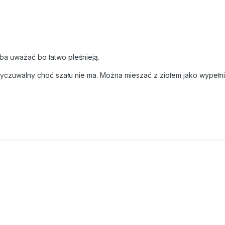
eba uważać bo łatwo pleśnieją.
u wyczuwalny choć szału nie ma. Można mieszać z ziołem jako wypełn