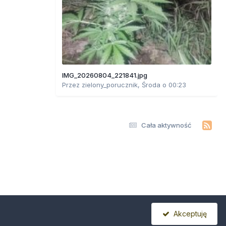
IMG_20260804_221841.jpg
Przez
zielony_porucznik
,
Środa o 00:23
Cała aktywność
Akceptuję