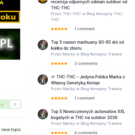
recenzja odpornych odmian outdoor od
THC-THC
Przez
THC-THC
w
Blog Konopny THC-
THC
1 comment
Top 5 nasion marihuany 60-65 dni od
kiełka do zbioru
Przez
Macky
w
Blog Konopny Trawka
3 comments
🌱 THC-THC - Jedyna Polska Marka z
Własną Genetyką Konopi
Przez
Macky
w
Blog Konopny Trawka
1 comment
cy
0
Top 5 Nowoczesnych automatów XXL
bogatych w THC na outdoor 2026
Przez
Macky
w
Blog Konopny Trawka
t new topic
6 comments