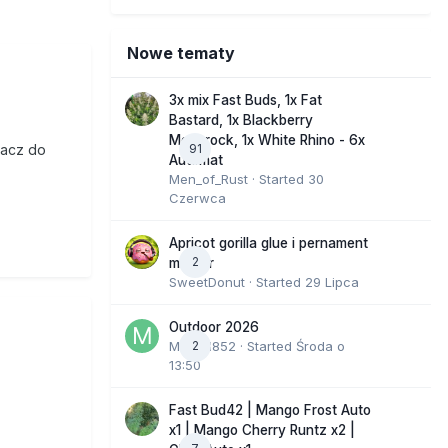
Nowe tematy
3x mix Fast Buds, 1x Fat
Bastard, 1x Blackberry
Moonrock, 1x White Rhino - 6x
91
iacz do
Automat
Men_of_Rust
· Started
30
Czerwca
Apricot gorilla glue i pernament
2
marker
SweetDonut
· Started
29 Lipca
Outdoor 2026
Marcel852
2
· Started
Środa o
13:50
Fast Bud42 | Mango Frost Auto
x1 | Mango Cherry Runtz x2 |