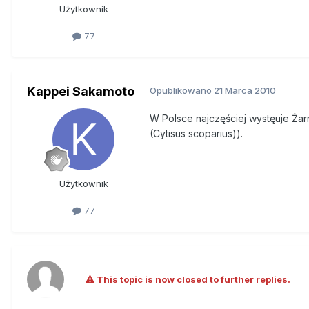
Użytkownik
77
Kappei Sakamoto
Opublikowano
21 Marca 2010
W Polsce najczęściej wystęuje Żarno
(Cytisus scoparius)).
Użytkownik
77
This topic is now closed to further replies.