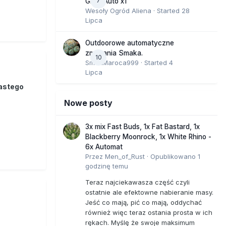
7
GMO Auto x1
Wesoły Ogród Aliena
· Started
28
Lipca
Outdoorowe automatyczne
zmagania Smaka.
10
SmakMaroca999
· Started
4
Lipca
astego
Nowe posty
3x mix Fast Buds, 1x Fat Bastard, 1x
Blackberry Moonrock, 1x White Rhino -
6x Automat
Przez
Men_of_Rust
·
Opublikowano
1
godzinę temu
Teraz najciekawasza część czyli
ostatnie ale efektowne nabieranie masy.
Jeść co mają, pić co mają, oddychać
również więc teraz ostania prosta w ich
rękach. Myślę że swoje maksimum