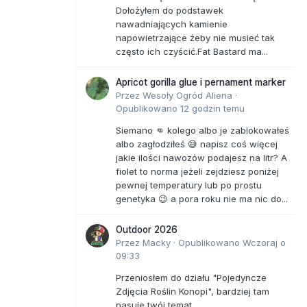
Dołożyłem do podstawek
nawadniających kamienie
napowietrzające żeby nie musieć tak
często ich czyścić.Fat Bastard ma...
Apricot gorilla glue i pernament marker
Przez
Wesoły Ogród Aliena
·
Opublikowano
12 godzin temu
Siemano 👊 kolego albo je zablokowałeś
albo zagłodziłeś 😅 napisz coś więcej
jakie ilości nawozów podajesz na litr? A
fiolet to norma jeżeli zejdziesz poniżej
pewnej temperatury lub po prostu
genetyka 😉 a pora roku nie ma nic do...
Outdoor 2026
Przez
Macky
·
Opublikowano
Wczoraj o
09:33
Przeniosłem do działu "Pojedyncze
Zdjęcia Roślin Konopi", bardziej tam
pasuje twój temat.