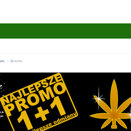
wum
Broom