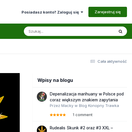
Zarejestruj się
Posiadasz konto? Zaloguj się
Cała aktywność
Wpisy na blogu
Depenalizacja marihuany w Polsce pod
coraz większym znakiem zapytania
Przez
Macky
w
Blog Konopny Trawka
1 comment
Rudealis Skunk #2 oraz #3 XXL –