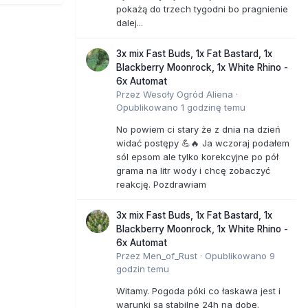
pokażą do trzech tygodni bo pragnienie
dalej...
3x mix Fast Buds, 1x Fat Bastard, 1x
Blackberry Moonrock, 1x White Rhino -
6x Automat
Przez
Wesoły Ogród Aliena
·
Opublikowano
1 godzinę temu
No powiem ci stary że z dnia na dzień
widać postępy 💪🔥 Ja wczoraj podałem
sól epsom ale tylko korekcyjne po pół
grama na litr wody i chcę zobaczyć
reakcję. Pozdrawiam
3x mix Fast Buds, 1x Fat Bastard, 1x
Blackberry Moonrock, 1x White Rhino -
6x Automat
Przez
Men_of_Rust
·
Opublikowano
9
godzin temu
Witamy. Pogoda póki co łaskawa jest i
warunki są stabilne 24h na dobę.