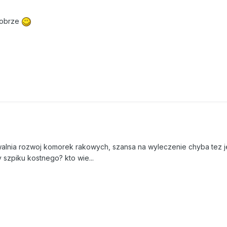
ystrugane tępym nożem.
dobrze
e.
ciasteczkom. Trzyma je w szafce, za cukrem i kawą, w metalowym p
 - kilka gramów mąki, jajko, cukier i proszek do pieczenia - wygląda
lone fuzle. To marihuana.
Pomocy Społecznej.
i, lekko rwąc słowa. - Oczywiście nie zacząłbym chodzić i nie miał
walnia rozwoj komorek rakowych, szansa na wyleczenie chyba tez j
 wszystkie przejścia.
y szpiku kostnego? kto wie...
derzył głową w dno i zemdlał. Do tamtego popołudnia był jak inni
roski. Nie pracował, pił tanie wino, chodził na siłownię, czasami z 
ala w niewielkim miasteczku. Gdy odzyskał przytomność było już p