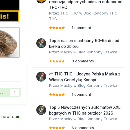
recenzja odpornych odmian outdoor od
THC-THC
Przez
THC-THC
w
Blog Konopny THC-
THC
1 comment
Top 5 nasion marihuany 60-65 dni od
kiełka do zbioru
Przez
Macky
w
Blog Konopny Trawka
3 comments
🌱 THC-THC - Jedyna Polska Marka z
Własną Genetyką Konopi
Przez
Macky
w
Blog Konopny Trawka
cy
0
1 comment
Top 5 Nowoczesnych automatów XXL
bogatych w THC na outdoor 2026
t new topic
Przez
Macky
w
Blog Konopny Trawka
6 comments