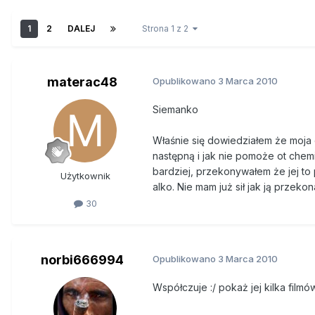
1
2
DALEJ
Strona 1 z 2
materac48
Opublikowano
3 Marca 2010
Siemanko
Właśnie się dowiedziałem że moja 
następną i jak nie pomoże ot chemi
bardziej, przekonywałem że jej to 
Użytkownik
alko. Nie mam już sił jak ją przeko
30
norbi666994
Opublikowano
3 Marca 2010
Współczuje :/ pokaż jej kilka fil