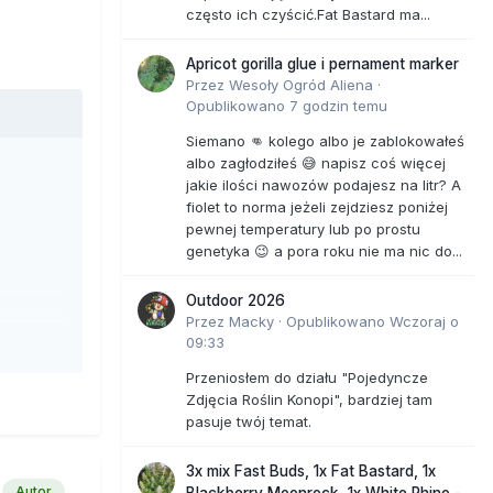
często ich czyścić.Fat Bastard ma...
Apricot gorilla glue i pernament marker
Przez
Wesoły Ogród Aliena
·
Opublikowano
7 godzin temu
Siemano 👊 kolego albo je zablokowałeś
albo zagłodziłeś 😅 napisz coś więcej
jakie ilości nawozów podajesz na litr? A
fiolet to norma jeżeli zejdziesz poniżej
pewnej temperatury lub po prostu
genetyka 😉 a pora roku nie ma nic do...
Outdoor 2026
Przez
Macky
·
Opublikowano
Wczoraj o
09:33
Przeniosłem do działu "Pojedyncze
Zdjęcia Roślin Konopi", bardziej tam
prawy,
pasuje twój temat.
3x mix Fast Buds, 1x Fat Bastard, 1x
wetknął
Autor
Blackberry Moonrock, 1x White Rhino -