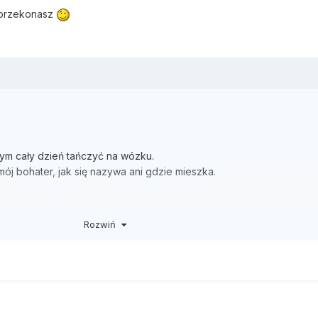
ą przekonasz
ym cały dzień tańczyć na wózku.
 mój bohater, jak się nazywa ani gdzie mieszka.
Rozwiń
. 120 minut siedzenia, potem łóżko i przewracanie: bok lewy, bok 
inach znów może wrócić na wózek.
e wszystko. Nie ma palców. Kikuty wyglądają jak pacynki. Jakby ktoś 