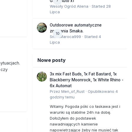
7
GMO Auto x1
Wesoły Ogród Aliena
· Started
28
Lipca
Outdoorowe automatyczne
zmagania Smaka.
10
SmakMaroca999
· Started
4
Lipca
Nowe posty
ytuacjach.
 czy
3x mix Fast Buds, 1x Fat Bastard, 1x
Blackberry Moonrock, 1x White Rhino -
6x Automat
Przez
Men_of_Rust
·
Opublikowano
4
godziny temu
Witamy. Pogoda póki co łaskawa jest i
warunki są stabilne 24h na dobę.
Dołożyłem do podstawek
nawadniających kamienie
napowietrzające żeby nie musieć tak