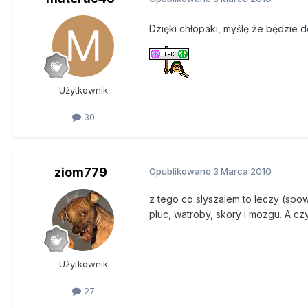
mu w dłonie krótkie gałęzie w
Dzięki chłopaki, myślę że będzie 
Jeszcze jedno - H od 15 lat gnij
Od 45 dni ma nadzieję. Dzięki 
pierniczkach z Ikei. Ciasteczko
Użytkownik
zwykły herbatnik, gdyby nie zie
30
Kawałek po kawałku
Od ośmiu lat mieszka w Domu 
ziom779
Opublikowano
3 Marca 2010
- Byłoby wszystko dobrze - mów
z tego co slyszalem to leczy (spo
dłoniach, ale ominęłyby mnie te
pluc, watroby, skory i mozgu. A cz
15 lat temu skoczył do rzeki, u
dwudziestolatkowie we wsi - bezt
Użytkownik
poszarpał pod sklepem.
27
Pogotowie zawiozło go do szpit