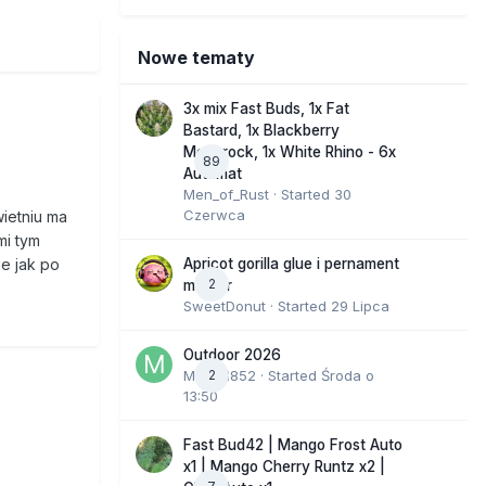
Nowe tematy
3x mix Fast Buds, 1x Fat
Bastard, 1x Blackberry
Moonrock, 1x White Rhino - 6x
89
Automat
Men_of_Rust
· Started
30
Czerwca
wietniu ma
mi tym
Apricot gorilla glue i pernament
ie jak po
2
marker
SweetDonut
· Started
29 Lipca
Outdoor 2026
Marcel852
2
· Started
Środa o
13:50
Fast Bud42 | Mango Frost Auto
x1 | Mango Cherry Runtz x2 |