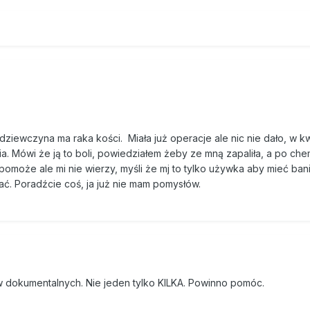
dziewczyna ma raka kości. Miała już operacje ale nic nie dało, w k
a. Mówi że ją to boli, powiedziałem żeby ze mną zapaliła, a po che
pomoże ale mi nie wierzy, myśli że mj to tylko używka aby mieć ban
nać. Poradźcie coś, ja już nie mam pomysłów.
mów dokumentalnych. Nie jeden tylko KILKA. Powinno pomóc.