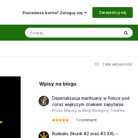
Zarejestruj się
Posiadasz konto? Zaloguj się
Cała aktywność
Wpisy na blogu
Depenalizacja marihuany w Polsce pod
coraz większym znakiem zapytania
Przez
Macky
w
Blog Konopny Trawka
1 comment
Rudealis Skunk #2 oraz #3 XXL –