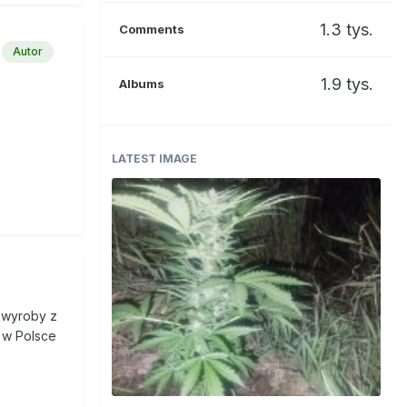
1.3 tys.
Comments
Autor
1.9 tys.
Albums
rw
 się,
Bakterie
LATEST IMAGE
e leczyć,
acniała
potrafi
 wyroby z
, w Polsce