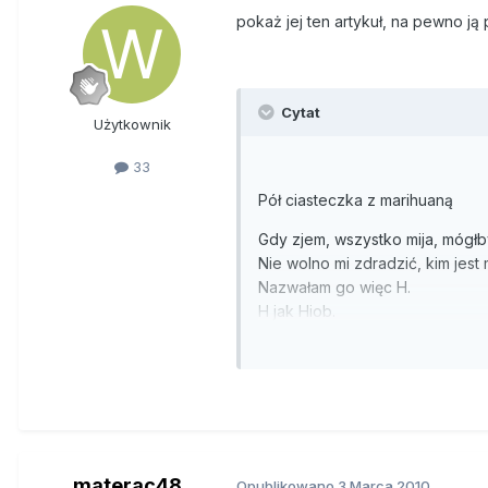
pokaż jej ten artykuł, na pewno j
Cytat
Użytkownik
33
Pół ciasteczka z marihuaną
Gdy zjem, wszystko mija, mógłb
Nie wolno mi zdradzić, kim jest
Nazwałam go więc H.
H jak Hiob.
Nadzieja
Każdy dzień H wygląda tak samo
brzuch, plecy. Po trzech godz
H jest sparaliżowany, ale to ni
materac48
Opublikowano
3 Marca 2010