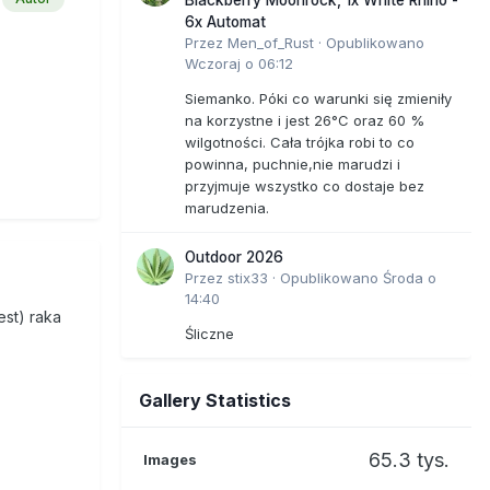
6x Automat
Przez
Men_of_Rust
·
Opublikowano
Wczoraj o 06:12
Siemanko. Póki co warunki się zmieniły
udełku po
na korzystne i jest 26°C oraz 60 %
łoby jak
wilgotności. Cała trójka robi to co
powinna, puchnie,nie marudzi i
przyjmuje wszystko co dostaje bez
marudzenia.
Outdoor 2026
Przez
stix33
·
Opublikowano
Środa o
14:40
 czucia w
est) raka
Śliczne
Gallery Statistics
kimś się
65.3 tys.
Images
o