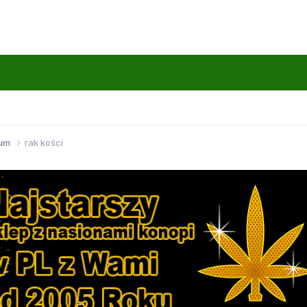
wum
rak kości