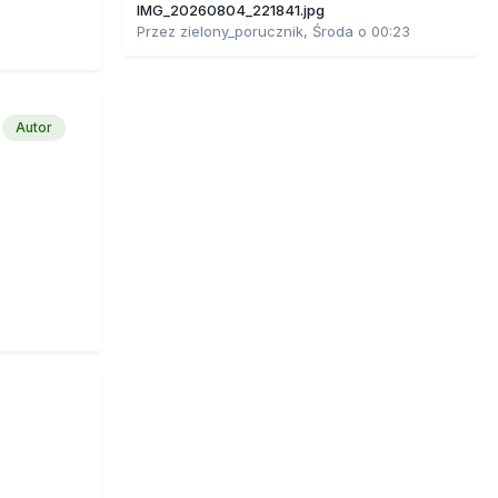
IMG_20260804_221841.jpg
Przez
zielony_porucznik
,
Środa o 00:23
ły w
Autor
latek ma
 Ledwo co
zy
oc.
dą.