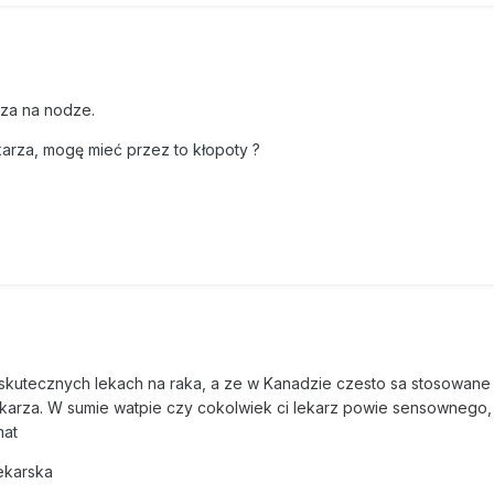
ńca życia.
inien się cieszyć, bo może ruszać głową i rękoma.
 miesiąca później. Zaraz potem złapałem gronkowca. Bakteria najpie
uza na nodze.
ieczora położyli mnie na brzuch, gdy po kilku godzinach obudziłem
ekarza, mogę mieć przez to kłopoty ?
 kości zaczęły się przemieszczać, więc skończyła się rehabilitacja. 
.
 dnia o 10 rano chodziła opatrunkowa z lekarzem. Nie starali się mni
ku. Oczywiście na żywca, czucia nie mam, więc nie bolało, ale wzm
lowany, nadmierny skurcz mięśni szkieletowych. Bywa tak silny, że 
 skutecznych lekach na raka, a ze w Kanadzie czesto sa stosowane
o na wózku.
 lekarza. W sumie watpie czy cokolwiek ci lekarz powie sensownego
mat
H palce rąk i nóg, wycinali mu kawałki mięsa z pięt i łydek.
lekarska