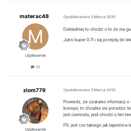
operacji. Usłyszał: wózek do ko
Powiedzieli mu jeszcze, że pow
materac48
Opublikowano
3 Marca 2010
- Odleżyny zaczęły się półtora
Dokładniej to chodzi o to że ma g
zaatakowała kolana. Któregoś w
Jutro kupie 0.7l i się przejdę do l
pływałem we krwi i ropie. Potem
szły od kolan i żarły mnie powoli
Użytkownik
H najbardziej bał się poranków.
30
- Pamiętam jak dzisiaj. Każdego
tylko obcinali kawałek po kawał
się spastyka.
ziom779
Opublikowano
3 Marca 2010
Spazm to przedłużony, niekontro
Powiedz, ze szukales informacji o
wyrzucić człowieka siedząceg
konopii, to chciales sie poradzic
jest ciemnota, jesli chodzi o ten te
Lekarze systematycznie obcinali 
PS: jest cos takiego jak tajemnica 
Użytkownik
H nie umiera