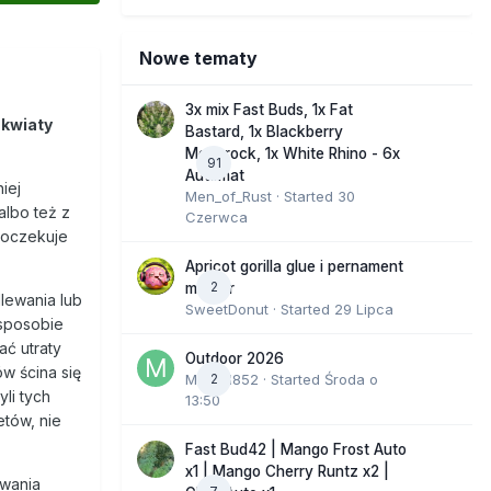
Nowe tematy
3x mix Fast Buds, 1x Fat
 kwiaty
Bastard, 1x Blackberry
Moonrock, 1x White Rhino - 6x
91
Automat
iej
Men_of_Rust
· Started
30
albo też z
Czerwca
k oczekuje
Apricot gorilla glue i pernament
2
marker
lewania lub
SweetDonut
· Started
29 Lipca
 sposobie
ć utraty
Outdoor 2026
w ścina się
Marcel852
2
· Started
Środa o
yli tych
13:50
tów, nie
Fast Bud42 | Mango Frost Auto
x1 | Mango Cherry Runtz x2 |
uwania