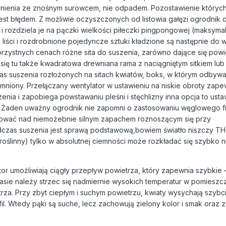
czynienia ze znośnym surowcem, nie odpadem. Pozostawienie któryc
jest błędem. Z możliwie oczyszczonych od listowia gałęzi ogrodnik 
i rozdziela je na pączki wielkości piłeczki pingpongowej (maksyma
 liści i rozdrobnione pojedyncze sztuki kładzione są następnie do 
rzystnych cenach różne sita do suszenia, zarówno dające się powies
się tu także kwadratowa drewniana rama z naciągniętym sitkiem lub
zas suszenia rozłożonych na sitach kwiatów, boks, w którym odbywa
emniony. Przełączany wentylator w ustawieniu na niskie obroty zap
zenia i zapobiega powstawaniu pleśni i stęchlizny inna opcja to ust
h]. Żaden uważny ogrodnik nie zapomni o zastosowaniu węglowego fil
nować nad niemożebnie silnym zapachem roznoszącym się przy
dczas suszenia jest sprawą podstawową,bowiem światło niszczy TH
 roślinny) tylko w absolutnej ciemności może rozkładać się szybko n
or umożliwiają ciągły przepływ powietrza, który zapewnia szybkie –
zasie należy strzec się nadmiernie wysokich temperatur w pomieszcz
rza. Przy zbyt ciepłym i suchym powietrzu, kwiaty wysychają szybcie
il. Wtedy pąki są suche, lecz zachowują zielony kolor i smak oraz 