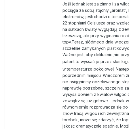
Jeśli jednak jest za zimno i za wil
pociąga za sobą stęchły „aromat”, 
ekstremów, jeśli chodzi o temperat
22 stopniami Celsjusza oraz wzglę
na siatkach kwiaty wyglądają z zew
trzeszczą, ale przy wyginaniu roz
topy.Teraz, siódmego dnia wieczo
szczelnie zamykanych plastikowyc
Ważne jest, aby delikatnie,nie pr
patent to wyssać je przez słomkę,
w temperaturze pokojowej. Następn
poprzednim miejscu. Wieczorem zn
nie osiągniemy oczekiwanego stop
naprawdę potrzebne, szczelnie za
wysysa bowiem z kwiatów wilgoć o
zewnątrz są już gotowe... jednak 
równomiernie rozprowadza się po 
znów tracą wilgoć i ich zewnętrzn
torebek, może się zdarzyć, że top
jakość dramatycznie spadnie. Możli