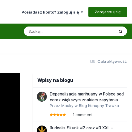
Zarejestruj się
Posiadasz konto? Zaloguj się
Cała aktywność
Wpisy na blogu
Depenalizacja marihuany w Polsce pod
coraz większym znakiem zapytania
Przez
Macky
w
Blog Konopny Trawka
1 comment
Rudealis Skunk #2 oraz #3 XXL –