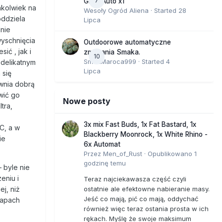
7
GMO Auto x1
hkolwiek na
Wesoły Ogród Aliena
· Started
28
oddziela
Lipca
lnie
wyschnięcia
Outdoorowe automatyczne
ić , jak i
zmagania Smaka.
10
SmakMaroca999
· Started
4
 delikatnym
Lipca
 się
ewnia dobrą
awić go
Nowe posty
tra,
3x mix Fast Buds, 1x Fat Bastard, 1x
C, a w
Blackberry Moonrock, 1x White Rhino -
ie
6x Automat
Przez
Men_of_Rust
·
Opublikowano
1
godzinę temu
 byle nie
eniu i
Teraz najciekawasza część czyli
ostatnie ale efektowne nabieranie masy.
j, niż
Jeść co mają, pić co mają, oddychać
zapach
również więc teraz ostania prosta w ich
rękach. Myślę że swoje maksimum