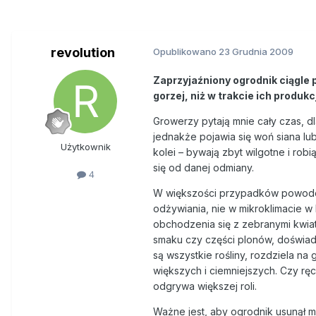
revolution
Opublikowano
23 Grudnia 2009
Zaprzyjaźniony ogrodnik ciągle p
gorzej, niż w trakcie ich produkcj
Growerzy pytają mnie cały czas, dl
jednakże pojawia się woń siana lub
Użytkownik
kolei – bywają zbyt wilgotne i robi
się od danej odmiany.
4
W większości przypadków powodów
odżywiania, nie w mikroklimacie w 
obchodzenia się z zebranymi kwia
smaku czy części plonów, doświad
są wszystkie rośliny, rozdziela na g
większych i ciemniejszych. Czy rę
odgrywa większej roli.
Ważne jest, aby ogrodnik usunął m