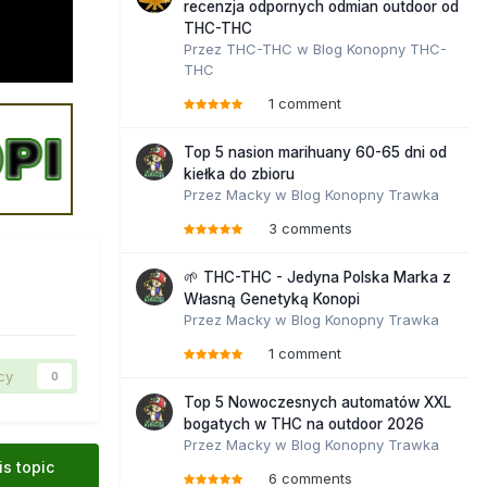
recenzja odpornych odmian outdoor od
THC-THC
Przez
THC-THC
w
Blog Konopny THC-
THC
1 comment
Top 5 nasion marihuany 60-65 dni od
kiełka do zbioru
Przez
Macky
w
Blog Konopny Trawka
3 comments
🌱 THC-THC - Jedyna Polska Marka z
Własną Genetyką Konopi
Przez
Macky
w
Blog Konopny Trawka
1 comment
cy
0
Top 5 Nowoczesnych automatów XXL
bogatych w THC na outdoor 2026
Przez
Macky
w
Blog Konopny Trawka
is topic
6 comments