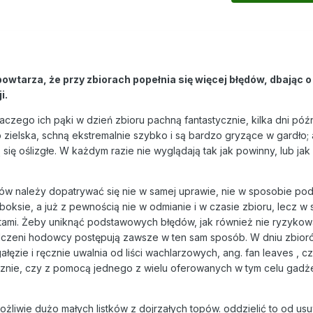
owtarza, że przy zbiorach popełnia się więcej błędów, dbając o
i.
aczego ich pąki w dzień zbioru pachną fantastycznie, kilka dni późn
 zielska, schną ekstremalnie szybko i są bardzo gryzące w gardło; 
ą się oślizgłe. W każdym razie nie wyglądają tak jak powinny, lub ja
 należy dopatrywać się nie w samej uprawie, nie w sposobie pod
boksie, a już z pewnością nie w odmianie i w czasie zbioru, lecz w
tami. Żeby uniknąć podstawowych błędów, jak również nie ryzykowa
czeni hodowcy postępują zawsze w ten sam sposób. W dniu zbioró
ałęzie i ręcznie uwalnia od liści wachlarzowych, ang. fan leaves , cz
cznie, czy z pomocą jednego z wielu oferowanych w tym celu gadże
ożliwie dużo małych listków z dojrzałych topów. oddzielić to od us