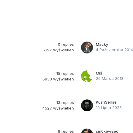
0
replies
Macky
4 Października 2014
7197
wyświetleń
Miś
15
replies
29 Marca 2018
5930
wyświetleń
KushSensei
13
replies
19 Lipca 2025
4527
wyświetleń
8
replies
sm0keweed