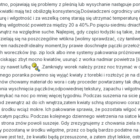
gotno, pojawiają się problemy z pleśnią lub wysychanie następuje pom
kwiatki mają też obślizgłą konsystencję.Doświadczeni ogrodnicy uni
urę i wilgotność i za wszelką cenę starają się utrzymać temperaturę
dną wilgotność powietrza między 20 a 40%.Po pięciu-siedmiu dniac
nątrz na względnie suche. Najlepiej, gdy części łodyżki są takie, że
dzielają się na poszczególne włókna [wolimy sprawdzać, czy łamliw
rem nadszedł idealny moment,by prawie doschnięte pączki przełoży
h woreczków (np. zip lock albo inne systemy pakowania próżniow
zyciskając zbyt mocno kwiatów, usunąć z worka nadmiar powietrza [
czy nawet lufkę
.Zamknięty worek należy przez noc trzymać w 
ego poranka powinno się wyjąć kwiaty z torebki i rozłożyć je na d
ów chowamy materiał do wora i cały proceder powtarzamy tak dłu
nia wyschnięcia pączków,odpowiedniej tekstury, zapachu i wilgotn
mykać na noc po mniej więcej tygodniu. Podczas suszenia na sicie
d zewnątrz aż do ich wnętrza,zatem kwiaty schną stopniowo coraz 
w środku wciąż mokre. Ich pakowanie sprawia, że pozostała wilgoć w
całym pączku. Podczas kolejnego dziennego wietrzenia na siatce 
a strona znów powoli suszeje. Gdy zrezygnujemy z chowania ziela 
y pozostaną w środku wilgotne, przez co będą bardzo podatne na p
we jest też, że kwiatki będą przesuszone, a zatem zbyt lekkie, ostr