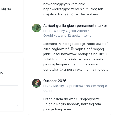
nawadniających kamienie
 się na
napowietrzające żeby nie musieć tak
często ich czyścić.Fat Bastard ma...
Apricot gorilla glue i pernament marker
Przez
Wesoły Ogród Aliena
·
Opublikowano
12 godzin temu
Siemano 👊 kolego albo je zablokowałeś
albo zagłodziłeś 😅 napisz coś więcej
jakie ilości nawozów podajesz na litr? A
fiolet to norma jeżeli zejdziesz poniżej
pewnej temperatury lub po prostu
genetyka 😉 a pora roku nie ma nic do...
go
Outdoor 2026
Przez
Macky
·
Opublikowano
Wczoraj o
09:33
Przeniosłem do działu "Pojedyncze
Zdjęcia Roślin Konopi", bardziej tam
pasuje twój temat.