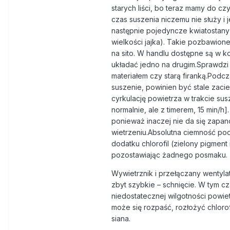
starych liści, bo teraz mamy do 
czas suszenia niczemu nie służy i 
następnie pojedyncze kwiatostany 
wielkości jajka). Takie pozbawione
na sito. W handlu dostępne są w ko
układać jedno na drugim.Sprawdzi 
materiałem czy starą firanką.Podc
suszenie, powinien być stale zaci
cyrkulację powietrza w trakcie sus
normalnie, ale z timerem, 15 min/
ponieważ inaczej nie da się zapa
wietrzeniu.Absolutna ciemność po
dodatku chlorofil (zielony pigment
pozostawiając żadnego posmaku.
Wywietrznik i przełączany wentylat
zbyt szybkie – schnięcie. W tym c
niedostatecznej wilgotności powiet
może się rozpaść, rozłożyć chlorof
siana.