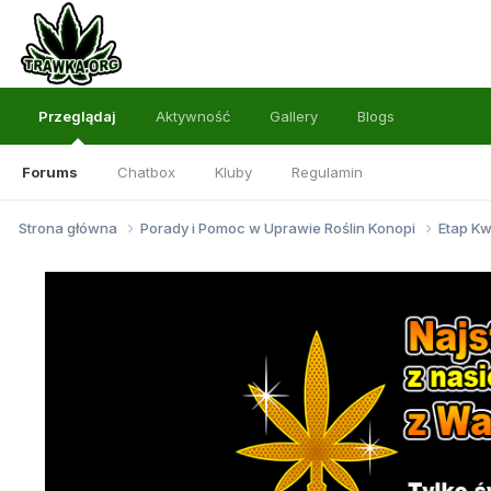
Przeglądaj
Aktywność
Gallery
Blogs
Forums
Chatbox
Kluby
Regulamin
Strona główna
Porady i Pomoc w Uprawie Roślin Konopi
Etap Kw