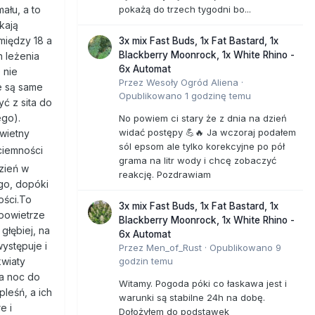
pokażą do trzech tygodni bo...
ału, a to
kają
 między 18 a
3x mix Fast Buds, 1x Fat Bastard, 1x
Blackberry Moonrock, 1x White Rhino -
h leżenia
6x Automat
 nie
Przez
Wesoły Ogród Aliena
·
e są same
Opublikowano
1 godzinę temu
ć z sita do
ego).
No powiem ci stary że z dnia na dzień
widać postępy 💪🔥 Ja wczoraj podałem
świetny
sól epsom ale tylko korekcyjne po pół
ciemności
grama na litr wody i chcę zobaczyć
zień w
reakcję. Pozdrawiam
go, dopóki
ości.To
3x mix Fast Buds, 1x Fat Bastard, 1x
 powietrze
Blackberry Moonrock, 1x White Rhino -
głębiej, na
6x Automat
ystępuje i
Przez
Men_of_Rust
·
Opublikowano
9
godzin temu
kwiaty
na noc do
Witamy. Pogoda póki co łaskawa jest i
leśń, a ich
warunki są stabilne 24h na dobę.
e i
Dołożyłem do podstawek