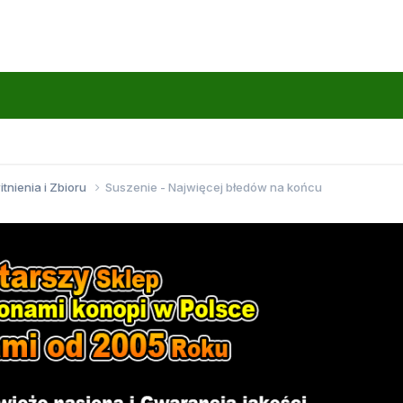
itnienia i Zbioru
Suszenie - Najwięcej błedów na końcu