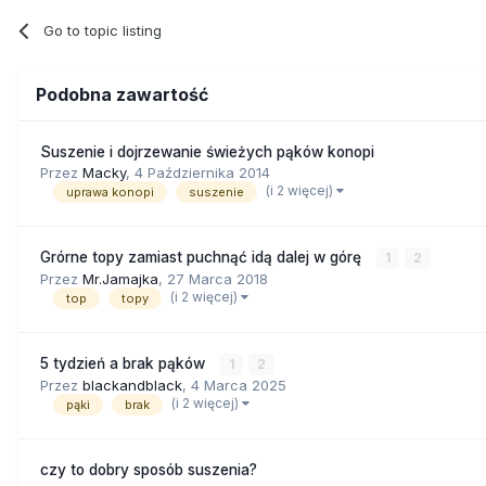
Go to topic listing
Podobna zawartość
Suszenie i dojrzewanie świeżych pąków konopi
Przez
Macky
,
4 Października 2014
(i 2 więcej)
uprawa konopi
suszenie
Grórne topy zamiast puchnąć idą dalej w górę
1
2
Przez
Mr.Jamajka
,
27 Marca 2018
(i 2 więcej)
top
topy
5 tydzień a brak pąków
1
2
Przez
blackandblack
,
4 Marca 2025
(i 2 więcej)
pąki
brak
czy to dobry sposób suszenia?