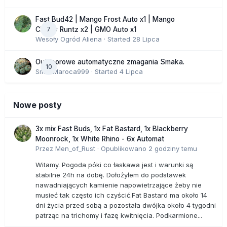
Fast Bud42 | Mango Frost Auto x1 | Mango
7
Cherry Runtz x2 | GMO Auto x1
Wesoły Ogród Aliena
· Started
28 Lipca
Outdoorowe automatyczne zmagania Smaka.
10
SmakMaroca999
· Started
4 Lipca
Nowe posty
3x mix Fast Buds, 1x Fat Bastard, 1x Blackberry
Moonrock, 1x White Rhino - 6x Automat
Przez
Men_of_Rust
·
Opublikowano
2 godziny temu
Witamy. Pogoda póki co łaskawa jest i warunki są
stabilne 24h na dobę. Dołożyłem do podstawek
nawadniających kamienie napowietrzające żeby nie
musieć tak często ich czyścić.Fat Bastard ma około 14
dni życia przed sobą a pozostała dwójka około 4 tygodni
patrząc na trichomy i fazę kwitnięcia. Podkarmione...