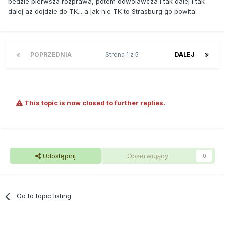
bedzie pierwsza rozprawa, potem odwolawcza i tak dalej i tak
dalej az dojdzie do TK... a jak nie TK to Strasburg go powita.
POPRZEDNIA
Strona 1 z 5
DALEJ
This topic is now closed to further replies.
Udostępnij
Obserwujący
0
Go to topic listing