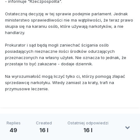
- informuje "Rzeczpospolita".
Ostateczną decyzję w tej sprawie podejmie parlament. Jednak
ministerstwo sprawiedli­wo­ści nie ma wątpliwości, że teraz prawo
skupia się na karaniu osób, które używają narkotyków, a nie
handlarzy.
Prokurator i sąd będą mogli zaniechać ścigania osób
posiadających nieznaczne ilości środków odurzających
przeznaczonych na własny użytek. Nie oznacza to jednak, że
przestaje to być zakazane - dodaje dziennik.
Na wyrozumiałość mogą liczyć tylko ci, którzy pomogą złapać
sprzedawcę narkotyku. Wtedy zamiast za kraty, trafi na
przymusowe leczenie.
Replies
Created
Ostatniej odpowiedzi
49
16 l
16 l