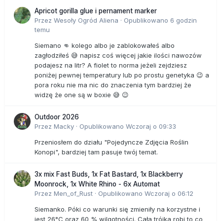
Apricot gorilla glue i pernament marker
Przez
Wesoły Ogród Aliena
·
Opublikowano
6 godzin
temu
Siemano 👊 kolego albo je zablokowałeś albo
zagłodziłeś 😅 napisz coś więcej jakie ilości nawozów
podajesz na litr? A fiolet to norma jeżeli zejdziesz
poniżej pewnej temperatury lub po prostu genetyka 😉 a
pora roku nie ma nic do znaczenia tym bardziej że
widzę że one są w boxie 😅 😉
Outdoor 2026
Przez
Macky
·
Opublikowano
Wczoraj o 09:33
Przeniosłem do działu "Pojedyncze Zdjęcia Roślin
Konopi", bardziej tam pasuje twój temat.
3x mix Fast Buds, 1x Fat Bastard, 1x Blackberry
Moonrock, 1x White Rhino - 6x Automat
Przez
Men_of_Rust
·
Opublikowano
Wczoraj o 06:12
Siemanko. Póki co warunki się zmieniły na korzystne i
jest 26°C oraz 60 % wilgotności. Cała trójka robi to co