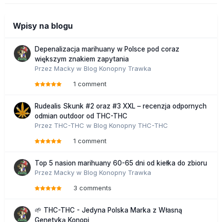
Wpisy na blogu
Depenalizacja marihuany w Polsce pod coraz
większym znakiem zapytania
Przez
Macky
w
Blog Konopny Trawka
1 comment
Rudealis Skunk #2 oraz #3 XXL – recenzja odpornych
odmian outdoor od THC-THC
Przez
THC-THC
w
Blog Konopny THC-THC
1 comment
Top 5 nasion marihuany 60-65 dni od kiełka do zbioru
Przez
Macky
w
Blog Konopny Trawka
3 comments
🌱 THC-THC - Jedyna Polska Marka z Własną
Genetyką Konopi