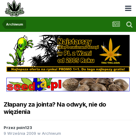
Archiwum
Złapany za jointa? Na odwyk, nie do
więzienia
Przez
poin123
9 Września 2009
w
Archiwum