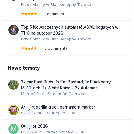
Przez
Macky
w
Blog Konopny Trawka
1 comment
Top 5 Nowoczesnych automatów XXL bogatych w
THC na outdoor 2026
Przez
Macky
w
Blog Konopny Trawka
6 comments
Nowe tematy
3x mix Fast Buds, 1x Fat Bastard, 1x Blackberry
89
Moonrock, 1x White Rhino - 6x Automat
Men_of_Rust
· Started
30 Czerwca
Apricot gorilla glue i pernament marker
2
SweetDonut
· Started
29 Lipca
Outdoor 2026
2
Marcel852
· Started
Środa o 13:50