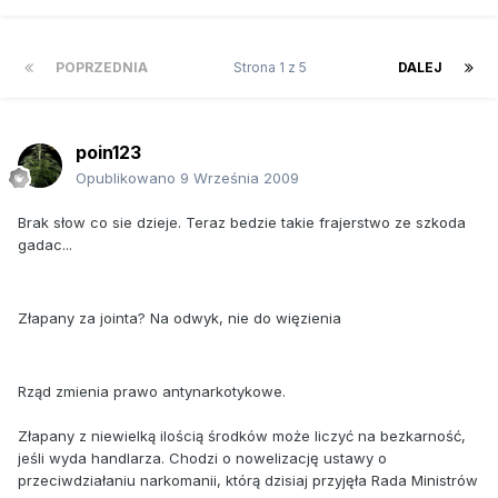
POPRZEDNIA
Strona 1 z 5
DALEJ
poin123
Opublikowano
9 Września 2009
Brak słow co sie dzieje. Teraz bedzie takie frajerstwo ze szkoda
gadac...
Złapany za jointa? Na odwyk, nie do więzienia
Rząd zmienia prawo antynarkoty­ko­we.
Złapany z niewielką ilością środków może liczyć na bezkarność,
jeśli wyda handlarza. Chodzi o nowelizację ustawy o
przeciwdzia­ła­niu narkomanii, którą dzisiaj przyjęła Rada Ministrów