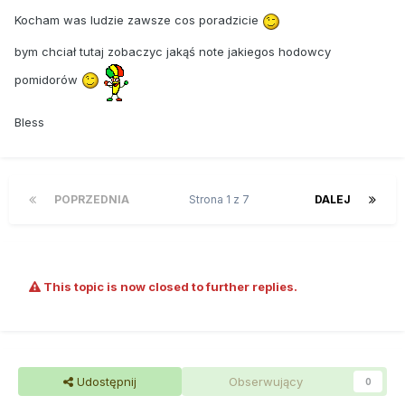
Kocham was ludzie zawsze cos poradzicie
bym chciał tutaj zobaczyc jakąś note jakiegos hodowcy
pomidorów
Bless
POPRZEDNIA
Strona 1 z 7
DALEJ
This topic is now closed to further replies.
Udostępnij
Obserwujący
0