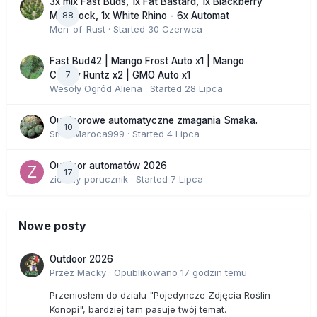
3x mix Fast Buds, 1x Fat Bastard, 1x Blackberry
88
Moonrock, 1x White Rhino - 6x Automat
Men_of_Rust
· Started
30 Czerwca
Fast Bud42 | Mango Frost Auto x1 | Mango
7
Cherry Runtz x2 | GMO Auto x1
Wesoły Ogród Aliena
· Started
28 Lipca
Outdoorowe automatyczne zmagania Smaka.
10
SmakMaroca999
· Started
4 Lipca
Outdoor automatów 2026
17
zielony_porucznik
· Started
7 Lipca
Nowe posty
Outdoor 2026
Przez
Macky
·
Opublikowano
17 godzin temu
Przeniosłem do działu "Pojedyncze Zdjęcia Roślin
Konopi", bardziej tam pasuje twój temat.