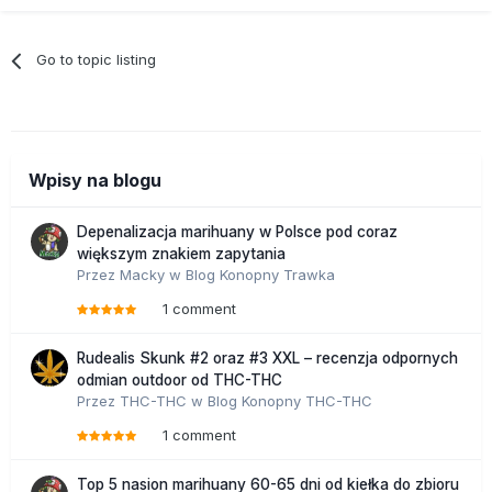
Go to topic listing
Wpisy na blogu
Depenalizacja marihuany w Polsce pod coraz
większym znakiem zapytania
Przez
Macky
w
Blog Konopny Trawka
1 comment
Rudealis Skunk #2 oraz #3 XXL – recenzja odpornych
odmian outdoor od THC-THC
Przez
THC-THC
w
Blog Konopny THC-THC
1 comment
Top 5 nasion marihuany 60-65 dni od kiełka do zbioru