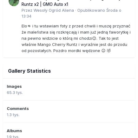
Runtz x2 | GMO Auto x1
Przez
Wesoły Ogród Aliena
·
Opublikowano
Środa o
13:34
Elo👊 i tu wstawiam foty z przed chwili i muszę przyznać
że maleństwa się rozkręcają i mam już jedną faworytkę i
na pewno widzicie o którą mi chodzi😉. Tak to jest
właśnie Mango Cherry Runtz i wyraźnie jest do przodu
od pozostałych. Pozdro mordki wędzone 😉 🤣
Gallery Statistics
Images
65.3 tys.
Comments
1.3 tys.
Albums
1.9 tys.