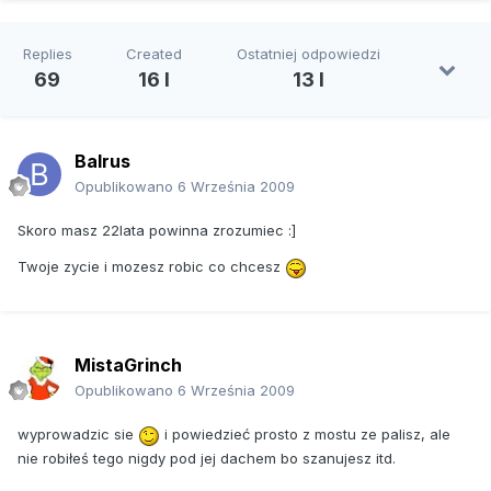
Replies
Created
Ostatniej odpowiedzi
69
16 l
13 l
Balrus
Opublikowano
6 Września 2009
Skoro masz 22lata powinna zrozumiec :]
Twoje zycie i mozesz robic co chcesz
MistaGrinch
Opublikowano
6 Września 2009
wyprowadzic sie
i powiedzieć prosto z mostu ze palisz, ale
nie robiłeś tego nigdy pod jej dachem bo szanujesz itd.