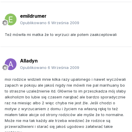
emildrumer
Opublikowano
6 Września 2009
Też mówiła mi matka że to wyrzuci ale potem zaakceptowali
Alladyn
Opublikowano
6 Września 2009
moi rodzice widzieli mnie kilka razy upalonego i nawet wyczówali
zapach w pokoju ale jakoś nigdy nie mówili nie pal marihuany bo
to straszne uzależnienie itd. Głównie to im przeszkadza mój słaby
alkoholizm bo lubie się czasem narąbać ale bardzo sporadycznie
raz na miesiąc albo 2 więc chyba nie jest źle. Jeśli chodzi o
motyw z wyrzucaniem z domu i życiem na własną rękę to też
miałem takie akcje od strony rodziców ale myśle że to normalne.
Może nie ma tak każdy ale trzeba wiedzieć że rodzice są
przewrażliwieni i starać się jakoś ugodowo załatwiać takie