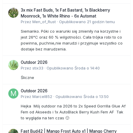
3x mix Fast Buds, 1x Fat Bastard, 1x Blackberry
Moonrock, 1x White Rhino - 6x Automat
Przez
Men_of_Rust
·
Opublikowano
21 godzin temu
Siemanko. Póki co warunki się zmieniły na korzystne i
jest 26°C oraz 60 % wilgotności. Cała trójka robi to co
powinna, puchnie,nie marudzi i przyjmuje wszystko co
dostaje bez marudzenia.
Outdoor 2026
Przez
stix33
·
Opublikowano
Środa o 14:40
Śliczne
Outdoor 2026
Przez
Marcel852
·
Opublikowano
Środa o 13:50
Hejka Mój outdoor na 2026 to 2x Speed Gorrilla Glue Af
Fem od Akseeds i 1x AutoBlack Berry Kush Fem AF Tak
to wygląda na ten czas 🙂
Fast Bud42 | Mango Frost Auto x1 | Mango Cherry