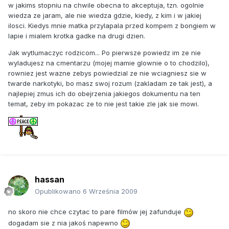
w jakims stopniu na chwile obecna to akceptuja, tzn. ogolnie
wiedza ze jaram, ale nie wiedza gdzie, kiedy, z kim i w jakiej
ilosci. Kiedys mnie matka przylapala przed kompem z bongiem w
lapie i mialem krotka gadke na drugi dzien.
Jak wytlumaczyc rodzicom... Po pierwsze powiedz im ze nie
wyladujesz na cmentarzu (mojej mamie glownie o to chodzilo),
rowniez jest wazne zebys powiedzial ze nie wciagniesz sie w
twarde narkotyki, bo masz swoj rozum (zakladam ze tak jest), a
najlepiej zmus ich do obejrzenia jakiegos dokumentu na ten
temat, zeby im pokazac ze to nie jest takie zle jak sie mowi.
hassan
Opublikowano
6 Września 2009
no skoro nie chce czytac to pare filmów jej zafunduje
dogadam sie z nia jakoś napewno