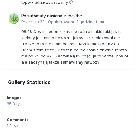
topów także zobaczymy 🙂
Półautomaty nasiona z thc-thc
Przez
stix33
·
Opublikowano
1 godzinę temu
08.08 Coś mi jeden krzak nie rośnie i jakiś taki jasno
zielony jest mimo nawozu, jakby się zablokował ale
dlaczego to nie mam pojęcia. Krzaki mają od 62 do
82cm z tym że te 62 to ten co nie rośnie zbytnio reszta
ma po 75 do 82. Zaczynają kwitnąć, ja to widzę, powoli
ale zaczynają także zamawiamy nawozy
Gallery Statistics
Images
65.3 tys.
Comments
1.3 tys.