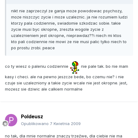
nikt nie zaprzeczyl ze ganja moze powodowac psychozy,
moze niszczyc zycie i moze uzaleznic. ja nie rozumiem ludzi
ktorzy pala codziennie, swiadomie szkodzac sobie. takie
zycie musi byc okropne, zreszta wogole zycie z
uzaleznieniem jest okropne, nieprawdaz??i niech mi ktos
kto pali codziennie nie mowi ze nie musi palic tylko niech to
po prostu zrobi. peace
co ty wiesz o paleniu codziennie
nie pale tak. bo nie mam
kasy i checi. ale na pewno jeszcze bede, bo czemu nie? i nie
czuje sie uzalezniony a takie zycie wcale nie jest okropne. jest,
mozesz sie dziwic ale calkiem normalne
Poldeusz
Opublikowano
7 Kwietnia 2009
no tak, dla mnie normalne znaczy trzeźwe, dla ciebie nie ma