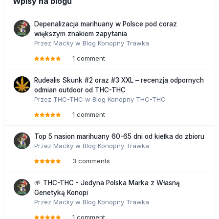
Wpisy na blogu
Depenalizacja marihuany w Polsce pod coraz
większym znakiem zapytania
Przez
Macky
w
Blog Konopny Trawka
1 comment
Rudealis Skunk #2 oraz #3 XXL – recenzja odpornych
odmian outdoor od THC-THC
Przez
THC-THC
w
Blog Konopny THC-THC
1 comment
Top 5 nasion marihuany 60-65 dni od kiełka do zbioru
Przez
Macky
w
Blog Konopny Trawka
3 comments
🌱 THC-THC - Jedyna Polska Marka z Własną
Genetyką Konopi
Przez
Macky
w
Blog Konopny Trawka
1 comment