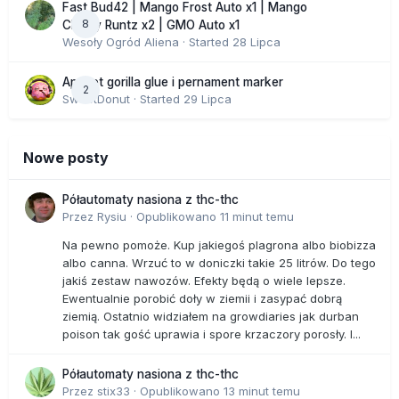
Fast Bud42 | Mango Frost Auto x1 | Mango
8
Cherry Runtz x2 | GMO Auto x1
Wesoły Ogród Aliena
· Started
28 Lipca
Apricot gorilla glue i pernament marker
2
SweetDonut
· Started
29 Lipca
Nowe posty
Półautomaty nasiona z thc-thc
Przez
Rysiu
·
Opublikowano
11 minut temu
Na pewno pomoże. Kup jakiegoś plagrona albo biobizza
albo canna. Wrzuć to w doniczki takie 25 litrów. Do tego
jakiś zestaw nawozów. Efekty będą o wiele lepsze.
Ewentualnie porobić doły w ziemii i zasypać dobrą
ziemią. Ostatnio widziałem na growdiaries jak durban
poison tak gość uprawia i spore krzaczory porosły. I...
Półautomaty nasiona z thc-thc
Przez
stix33
·
Opublikowano
13 minut temu