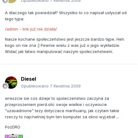
Opublikowano
7 Kwietnia 2009
A dlaczego tak powiedział? Wszystko to co napisał usłyszał od
tego typa:
/admin - link już nie działa/
Nasze kochane społeczeństwo jest jeszcze bardzo tępe. Heh
kogo on nie zna ;] Pewnie wielu z was już o jego wykładzie.
Widać jak łatwo manipulować naszym społeczeństwem.
Diesel
Opublikowano
7 Kwietnia 2009
wreszcie sie cos dzieje to spoleczenstwo zaczyna za
przeproszeniem pierd.olic swoje wielkie i oczywiscie
"uzasadnione" tezy dotyczace marihuany, jak czytam takie
rzeczy to najchetniej bym ten komputer za okno wyj.ebał ...
PozDRO