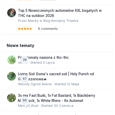
Top 5 Nowoczesnych automatów XXL bogatych w
THC na outdoor 2026
Przez
Macky
w
Blog Konopny Trawka
6 comments
Nowe tematy
Półautomaty nasiona z thc-thc
38
stix33
· Started
5 Lipca
Living Soil Soma's sacred soil | Holy Punch od
47
GHS sezonowa🔥
Wesoły Ogród Aliena
· Started
12 Maja
3x mix Fast Buds, 1x Fat Bastard, 1x Blackberry
96
Moonrock, 1x White Rhino - 6x Automat
Men_of_Rust
· Started
30 Czerwca