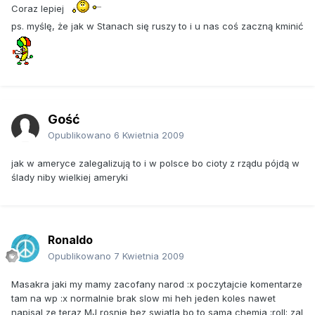
Coraz lepiej
ps. myślę, że jak w Stanach się ruszy to i u nas coś zaczną kminić
Gość
Opublikowano
6 Kwietnia 2009
jak w ameryce zalegalizują to i w polsce bo cioty z rządu pójdą w
ślady niby wielkiej ameryki
Ronaldo
Opublikowano
7 Kwietnia 2009
Masakra jaki my mamy zacofany narod :x poczytajcie komentarze
tam na wp :x normalnie brak slow mi heh jeden koles nawet
napisal ze teraz MJ rosnie bez swiatla bo to sama chemia :roll: zal