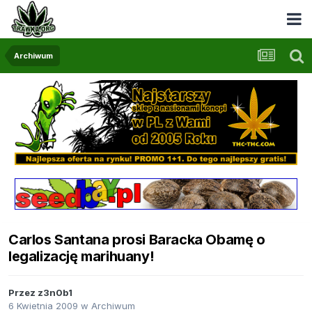
Archiwum
Carlos Santana prosi Baracka Obamę o
legalizację marihuany!
Przez
z3n0b1
6 Kwietnia 2009
w
Archiwum