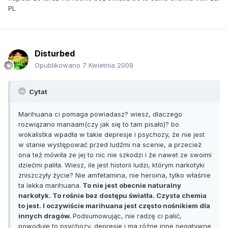
PL
Disturbed
Opublikowano
7 Kwietnia 2009
Cytat
Marihuana ci pomaga powiadasz? wiesz, dlaczego
rozwiązano manaam(czy jak się to tam pisało)? bo
wokalistka wpadła w takie depresje i psychozy, że nie jest
w stanie występować przed ludźmi na scenie, a przecież
ona też mówiła ze jej to nic nie szkodzi i że nawet ze swoimi
dziećmi paliła. Wiesz, ile jest historii ludzi, którym narkotyki
zniszczyły życie? Nie amfetamina, nie heroina, tylko właśnie
ta lekka marihuana.
To nie jest obecnie naturalny
narkotyk. To rośnie bez dostępu światła. Czysta chemia
to jest. I oczywiście marihuana jest często nośnikiem dla
innych dragów.
Podsumowując, nie radzę ci palić,
powoduje to psychozy, depresje i ma różne inne negatywne