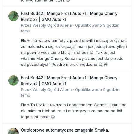
to wygląda na ten czas 🙂
Fast Bud42 | Mango Frost Auto x1 | Mango Cherry
Runtz x2 | GMO Auto x1
Przez
Wesoły Ogród Aliena
·
Opublikowano
9 godzin
temu
Elo👊 i tu wstawiam foty z przed chwili i muszę przyznać
że maleństwa się rozkręcają i mam już jedną faworytkę i
na pewno widzicie o którą mi chodzi😉. Tak to jest
właśnie Mango Cherry Runtz i wyraźnie jest do przodu
od pozostałych. Pozdro mordki wędzone 😉 🤣
Fast Bud42 | Mango Frost Auto x1 | Mango Cherry
Runtz x2 | GMO Auto x1
Przez
Wesoły Ogród Aliena
·
Opublikowano
9 godzin
temu
Elo👊Ta też tak uwazam i dodałem ten Worms Humus bo
nie miałem trichoderme i mikroryzy a za mocno podbił
tego light maxa 😅
Outdoorowe automatyczne zmagania Smaka.