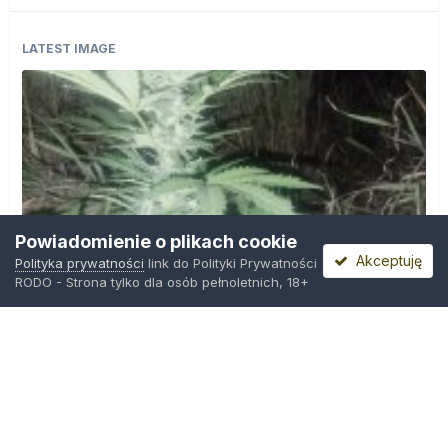
LATEST IMAGE
Powiadomienie o plikach cookie
Akceptuję
Polityka prywatności
link do Polityki Prywatności
RODO - Strona tylko dla osób pełnoletnich, 18+
IMG_20260804_221841.jpg
Przez
zielony_porucznik
,
22 godziny temu
Polityka prywatności
Kontakt
Ciasteczka
Trawka.org