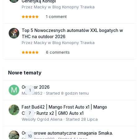
Genetyką Konopi
Przez
Macky
w
Blog Konopny Trawka
1 comment
Top 5 Nowoczesnych automatów XXL bogatych w
THC na outdoor 2026
Przez
Macky
w
Blog Konopny Trawka
6 comments
Nowe tematy
Outdoor 2026
1
Marcel852
· Started
8 godzin temu
Fast Bud42 | Mango Frost Auto x1 | Mango
7
Cherry Runtz x2 | GMO Auto x1
Wesoły Ogród Aliena
· Started
28 Lipca
Outdoorowe automatyczne zmagania Smaka.
10