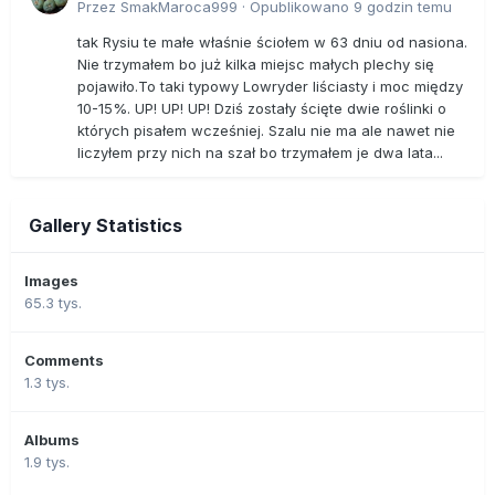
Przez
SmakMaroca999
·
Opublikowano
9 godzin temu
tak Rysiu te małe właśnie ściołem w 63 dniu od nasiona.
Nie trzymałem bo już kilka miejsc małych plechy się
pojawiło.To taki typowy Lowryder liściasty i moc między
10-15%. UP! UP! UP! Dziś zostały ścięte dwie roślinki o
których pisałem wcześniej. Szalu nie ma ale nawet nie
liczyłem przy nich na szał bo trzymałem je dwa lata...
Gallery Statistics
Images
65.3 tys.
Comments
1.3 tys.
Albums
1.9 tys.