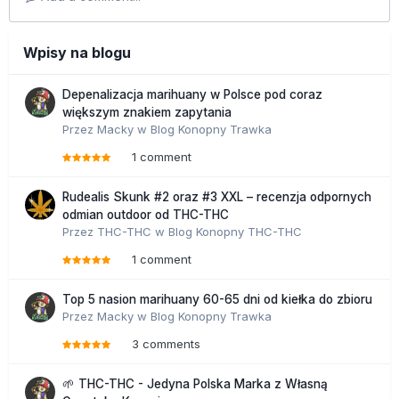
Wpisy na blogu
Depenalizacja marihuany w Polsce pod coraz
większym znakiem zapytania
Przez
Macky
w
Blog Konopny Trawka
1 comment
Rudealis Skunk #2 oraz #3 XXL – recenzja odpornych
odmian outdoor od THC-THC
Przez
THC-THC
w
Blog Konopny THC-THC
1 comment
Top 5 nasion marihuany 60-65 dni od kiełka do zbioru
Przez
Macky
w
Blog Konopny Trawka
3 comments
🌱 THC-THC - Jedyna Polska Marka z Własną