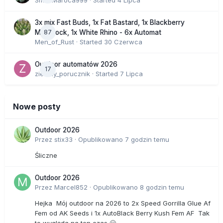
SmakMaroca999
· Started
4 Lipca
3x mix Fast Buds, 1x Fat Bastard, 1x Blackberry
87
Moonrock, 1x White Rhino - 6x Automat
Men_of_Rust
· Started
30 Czerwca
Outdoor automatów 2026
17
zielony_porucznik
· Started
7 Lipca
Nowe posty
Outdoor 2026
Przez
stix33
·
Opublikowano
7 godzin temu
Śliczne
Outdoor 2026
Przez
Marcel852
·
Opublikowano
8 godzin temu
Hejka Mój outdoor na 2026 to 2x Speed Gorrilla Glue Af
Fem od AK Seeds i 1x AutoBlack Berry Kush Fem AF Tak