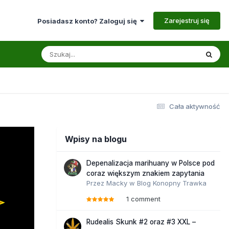
Zarejestruj się
Posiadasz konto? Zaloguj się
Cała aktywność
Wpisy na blogu
Depenalizacja marihuany w Polsce pod
coraz większym znakiem zapytania
Przez
Macky
w
Blog Konopny Trawka
1 comment
Rudealis Skunk #2 oraz #3 XXL –