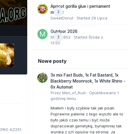
Apricot gorilla glue i pernament
2
marker
SweetDonut
· Started
29 Lipca
e Tools
Outdoor 2026
Marcel852
2
· Started
Środa o
13:50
Nowe posty
3x mix Fast Buds, 1x Fat Bastard, 1x
Blackberry Moonrock, 1x White Rhino -
6x Automat
Przez
Men_of_Rust
·
Opublikowano
1
godzinę temu
Miałem i były szybkie tak jak pisali.
Poprawne palenie z tego wyszło ale to
było jakiś czas temu i być może
dopracowali genetykę, bynajmniej tak
PRO AZ251
wynika z ich opisów na stronie. Ja