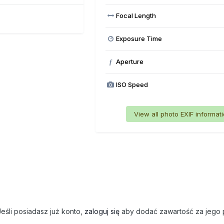
Focal Length
Exposure Time
Aperture
f
ISO Speed
View all photo EXIF informat
eśli posiadasz już konto,
zaloguj się
aby dodać zawartość za jego