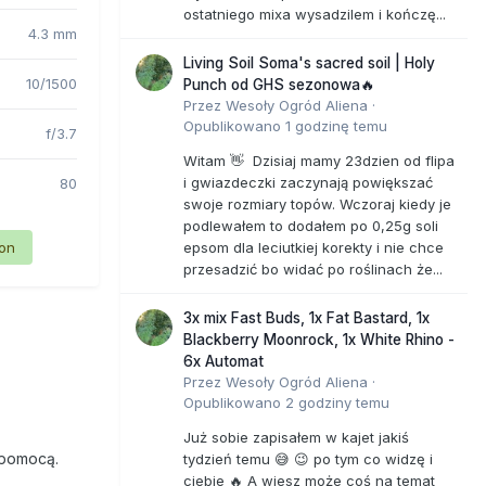
ostatniego mixa wysadzilem i kończę...
4.3 mm
Living Soil Soma's sacred soil | Holy
10/1500
Punch od GHS sezonowa🔥
Przez
Wesoły Ogród Aliena
·
Opublikowano
1 godzinę temu
f/3.7
Witam 👋 Dzisiaj mamy 23dzien od flipa
i gwiazdeczki zaczynają powiększać
80
swoje rozmiary topów. Wczoraj kiedy je
podlewałem to dodałem po 0,25g soli
ion
epsom dla leciutkiej korekty i nie chce
przesadzić bo widać po roślinach że...
3x mix Fast Buds, 1x Fat Bastard, 1x
Blackberry Moonrock, 1x White Rhino -
6x Automat
Przez
Wesoły Ogród Aliena
·
Opublikowano
2 godziny temu
Już sobie zapisałem w kajet jakiś
 pomocą.
tydzień temu 😅 😉 po tym co widzę i
ciebie 🔥 A wiesz może coś na temat