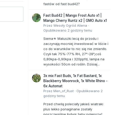
fastów od fast bud42?
Fast Bud42 | Mango Frost Auto x1 |
Mango Cherry Runtz x2 | GMO Auto x1
Przez
Wesoły Ogród Aliena
·
Opublikowano
2 godziny temu
Siema👊 Maluszki lecą do przodu i
zaczynają mocniej inwestować w liście i
co do warunków to nic się nie zmieniło.
Czyli tak 75%-77% RH, 27°-28°,coś
0,80kpa-0,90kpa i 320ppfd, lampa na
wysokości 50cm od roślin. Dzisiaj...
3x mix Fast Buds, 1x Fat Bastard, 1x
Blackberry Moonrock, 1x White Rhino -
6x Automat
Przez
Men_of_Rust
·
Opublikowano
2
godziny temu
Przed chwilą poleciały jakieś wiatraki
plus lekko ponaginane zostały
poszczególne łodygi żeby polepszyć