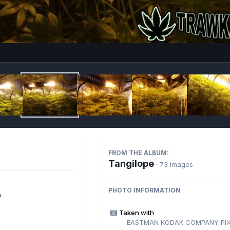
Imag
FROM THE ALBUM:
Tangilope
· 73 images
PHOTO INFORMATION
s
Taken with
EASTMAN KODAK COMPANY PIX