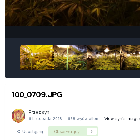
100_0709.JPG
Przez
syn
6 Listopada 2018
638 wyświetleń
View syn's image
Udostępnij
Obserwujący
0