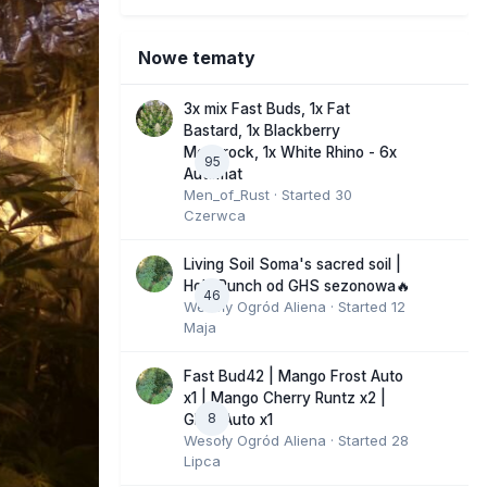
Nowe tematy
3x mix Fast Buds, 1x Fat
Bastard, 1x Blackberry
Moonrock, 1x White Rhino - 6x
95
Automat
Men_of_Rust
· Started
30
Czerwca
Living Soil Soma's sacred soil |
Holy Punch od GHS sezonowa🔥
46
Wesoły Ogród Aliena
· Started
12
Maja
Fast Bud42 | Mango Frost Auto
x1 | Mango Cherry Runtz x2 |
8
GMO Auto x1
Wesoły Ogród Aliena
· Started
28
Lipca