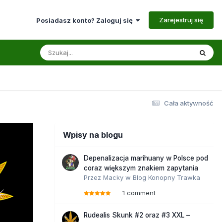
Zarejestruj się
Posiadasz konto? Zaloguj się
Cała aktywność
Wpisy na blogu
Depenalizacja marihuany w Polsce pod
coraz większym znakiem zapytania
Przez
Macky
w
Blog Konopny Trawka
1 comment
Rudealis Skunk #2 oraz #3 XXL –