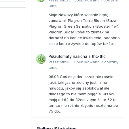
temu
Moje Nawozy które własnie będę
zamawiał Plagron Terra Bloom (Baza)
Plagron Green Sensation (Booster 4w1)
Plagron Sugar Royal to ziomek mi
doradził na koniec kwitnienia, podobno
silnie ładuje żywice do topów także...
Półautomaty nasiona z thc-thc
Przez
stix33
·
Opublikowano
2 godziny
temu
08.08 Coś mi jeden krzak nie rośnie i
jakiś taki jasno zielony jest mimo
nawozu, jakby się zablokował ale
dlaczego to nie mam pojęcia. Krzaki
mają od 62 do 82cm z tym że te 62 to
ten co nie rośnie zbytnio reszta ma po
75 do...
Gallery Statistics