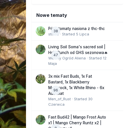
Nowe tematy
Półautomaty nasiona z thc-thc
38
stix33
· Started
5 Lipca
Living Soil Soma's sacred soil |
Holy Punch od GHS sezonowa🔥
47
Wesoły Ogród Aliena
· Started
12
Maja
3x mix Fast Buds, 1x Fat
Bastard, 1x Blackberry
Moonrock, 1x White Rhino - 6x
96
Automat
Men_of_Rust
· Started
30
Czerwca
Fast Bud42 | Mango Frost Auto
x1 | Mango Cherry Runtz x2 |