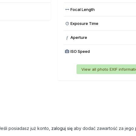
Focal Length
Exposure Time
Aperture
f
ISO Speed
View all photo EXIF informat
eśli posiadasz już konto,
zaloguj się
aby dodać zawartość za jego