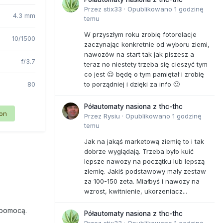
Przez
stix33
·
Opublikowano
1 godzinę
4.3 mm
temu
W przyszłym roku zrobię fotorelacje
10/1500
zaczynając konkretnie od wyboru ziemi,
nawozów na start tak jak piszesz a
f/3.7
teraz no niestety trzeba się cieszyć tym
co jest 😉 będę o tym pamiętał i zrobię
80
to porządniej i dzięki za info 🙂
Półautomaty nasiona z thc-thc
ion
Przez
Rysiu
·
Opublikowano
1 godzinę
temu
Jak na jakąś marketową ziemię to i tak
dobrze wyglądają. Trzeba było kuić
lepsze nawozy na początku lub lepszą
ziemię. Jakiś podstawowy mały zestaw
za 100-150 zeta. Miałbyś i nawozy na
wzrost, kwitnienie, ukorzeniacz...
 pomocą.
Półautomaty nasiona z thc-thc
Przez
stix33
·
Opublikowano
1 godzinę