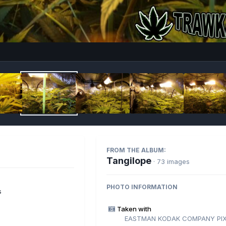
Imag
FROM THE ALBUM:
Tangilope
· 73 images
PHOTO INFORMATION
s
Taken with
EASTMAN KODAK COMPANY PIX