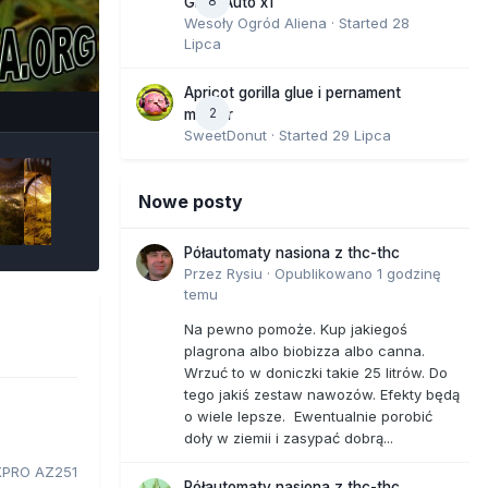
8
GMO Auto x1
Wesoły Ogród Aliena
· Started
28
Lipca
e Tools
Apricot gorilla glue i pernament
2
marker
SweetDonut
· Started
29 Lipca
Nowe posty
Półautomaty nasiona z thc-thc
Przez
Rysiu
·
Opublikowano
1 godzinę
temu
Na pewno pomoże. Kup jakiegoś
plagrona albo biobizza albo canna.
Wrzuć to w doniczki takie 25 litrów. Do
tego jakiś zestaw nawozów. Efekty będą
o wiele lepsze. Ewentualnie porobić
doły w ziemii i zasypać dobrą...
PRO AZ251
Półautomaty nasiona z thc-thc