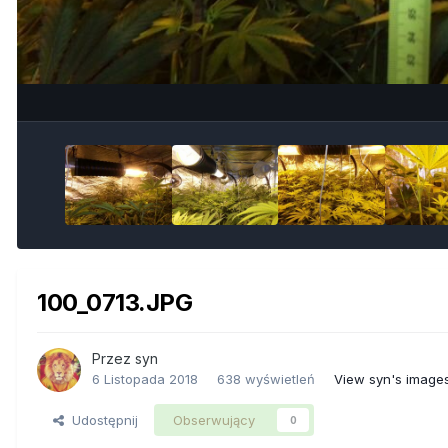
100_0713.JPG
Przez
syn
6 Listopada 2018
638 wyświetleń
View syn's image
Udostępnij
Obserwujący
0