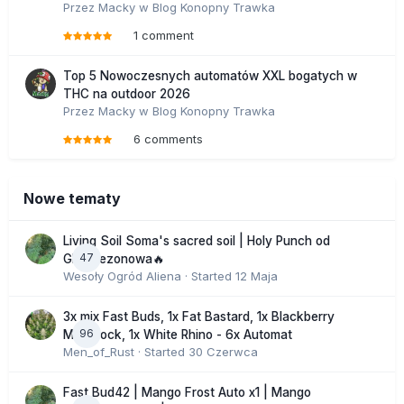
Przez
Macky
w
Blog Konopny Trawka
1 comment
Top 5 Nowoczesnych automatów XXL bogatych w
THC na outdoor 2026
Przez
Macky
w
Blog Konopny Trawka
6 comments
Nowe tematy
Living Soil Soma's sacred soil | Holy Punch od
47
GHS sezonowa🔥
Wesoły Ogród Aliena
· Started
12 Maja
3x mix Fast Buds, 1x Fat Bastard, 1x Blackberry
96
Moonrock, 1x White Rhino - 6x Automat
Men_of_Rust
· Started
30 Czerwca
Fast Bud42 | Mango Frost Auto x1 | Mango