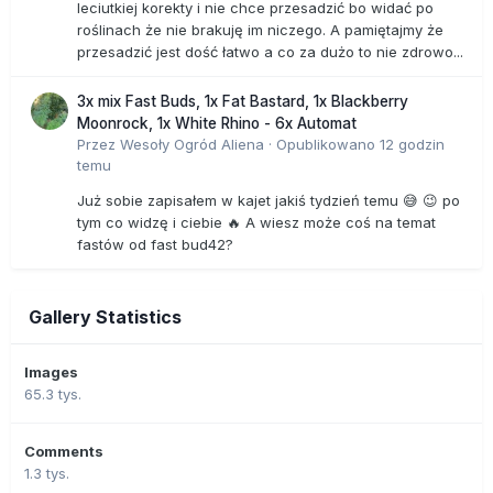
leciutkiej korekty i nie chce przesadzić bo widać po
roślinach że nie brakuję im niczego. A pamiętajmy że
przesadzić jest dość łatwo a co za dużo to nie zdrowo...
3x mix Fast Buds, 1x Fat Bastard, 1x Blackberry
Moonrock, 1x White Rhino - 6x Automat
Przez
Wesoły Ogród Aliena
·
Opublikowano
12 godzin
temu
Już sobie zapisałem w kajet jakiś tydzień temu 😅 😉 po
tym co widzę i ciebie 🔥 A wiesz może coś na temat
fastów od fast bud42?
Gallery Statistics
Images
65.3 tys.
Comments
1.3 tys.