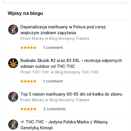
Wpisy na blogu
Depenalizacja marihuany w Polsce pod coraz
większym znakiem zapytania
Przez
Macky
w
Blog Konopny Trawka
1 comment
Rudealis Skunk #2 oraz #3 XXL – recenzja odpornych
odmian outdoor od THC-THC
Przez
THC-THC
w
Blog Konopny THC-THC
1 comment
Top 5 nasion marihuany 60-65 dni od kiełka do zbioru
Przez
Macky
w
Blog Konopny Trawka
3 comments
🌱 THC-THC - Jedyna Polska Marka z Własną
Genetyką Konopi