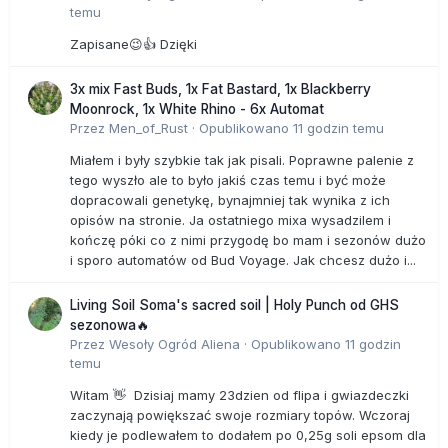
temu
Zapisane😉👍 Dzięki
3x mix Fast Buds, 1x Fat Bastard, 1x Blackberry
Moonrock, 1x White Rhino - 6x Automat
Przez
Men_of_Rust
·
Opublikowano
11 godzin temu
Miałem i były szybkie tak jak pisali. Poprawne palenie z
tego wyszło ale to było jakiś czas temu i być może
dopracowali genetykę, bynajmniej tak wynika z ich
opisów na stronie. Ja ostatniego mixa wysadzilem i
kończę póki co z nimi przygodę bo mam i sezonów dużo
i sporo automatów od Bud Voyage. Jak chcesz dużo i...
Living Soil Soma's sacred soil | Holy Punch od GHS
sezonowa🔥
Przez
Wesoły Ogród Aliena
·
Opublikowano
11 godzin
temu
Witam 👋 Dzisiaj mamy 23dzien od flipa i gwiazdeczki
zaczynają powiększać swoje rozmiary topów. Wczoraj
kiedy je podlewałem to dodałem po 0,25g soli epsom dla