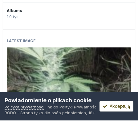
Albums
1.9 tys.
LATEST IMAGE
Powiadomienie o plikach cookie
Akceptuję
Polityka prywatności
link do Polityki Prywatności
RODO - Strona tylko dla osób pełnoletnich, 18+
IMG_20260804_221841.jpg
Przez
zielony_porucznik
,
Środa o 00:23