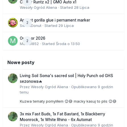
8
Cherry Runtz x2 | GMO Auto x1
Wesoły Ogród Aliena
· Started
28 Lipca
Apricot gorilla glue i pernament marker
2
SweetDonut
· Started
29 Lipca
Outdoor 2026
2
Marcel852
· Started
Środa o 13:50
Nowe posty
Living Soil Soma's sacred soil | Holy Punch od GHS
sezonowa🔥
Przez
Wesoły Ogród Aliena
·
Opublikowano
9 godzin
temu
Kuzwa tematy pomyliłem 😉😅 macky kasuj to plis 😉😅
3x mix Fast Buds, 1x Fat Bastard, 1x Blackberry
Moonrock, 1x White Rhino - 6x Automat
Przez
Wesoły Ogród Aliena
·
Opublikowano
9 godzin