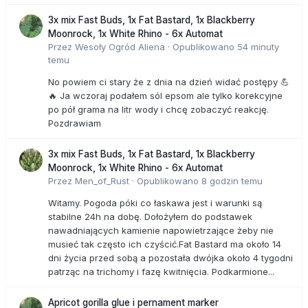
3x mix Fast Buds, 1x Fat Bastard, 1x Blackberry
Moonrock, 1x White Rhino - 6x Automat
Przez
Wesoły Ogród Aliena
·
Opublikowano
54 minuty
temu
No powiem ci stary że z dnia na dzień widać postępy 💪
🔥 Ja wczoraj podałem sól epsom ale tylko korekcyjne
po pół grama na litr wody i chcę zobaczyć reakcję.
Pozdrawiam
3x mix Fast Buds, 1x Fat Bastard, 1x Blackberry
Moonrock, 1x White Rhino - 6x Automat
Przez
Men_of_Rust
·
Opublikowano
8 godzin temu
Witamy. Pogoda póki co łaskawa jest i warunki są
stabilne 24h na dobę. Dołożyłem do podstawek
nawadniających kamienie napowietrzające żeby nie
musieć tak często ich czyścić.Fat Bastard ma około 14
dni życia przed sobą a pozostała dwójka około 4 tygodni
patrząc na trichomy i fazę kwitnięcia. Podkarmione...
Apricot gorilla glue i pernament marker