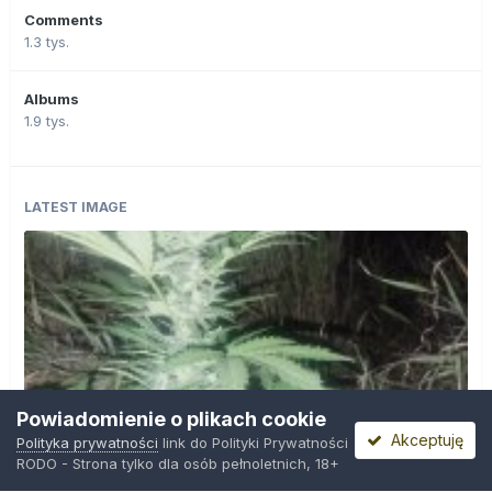
Comments
1.3 tys.
Albums
1.9 tys.
LATEST IMAGE
Powiadomienie o plikach cookie
Akceptuję
Polityka prywatności
link do Polityki Prywatności
RODO - Strona tylko dla osób pełnoletnich, 18+