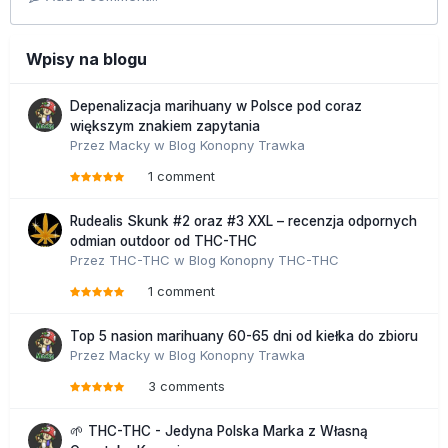
Wpisy na blogu
Depenalizacja marihuany w Polsce pod coraz
większym znakiem zapytania
Przez
Macky
w
Blog Konopny Trawka
1 comment
Rudealis Skunk #2 oraz #3 XXL – recenzja odpornych
odmian outdoor od THC-THC
Przez
THC-THC
w
Blog Konopny THC-THC
1 comment
Top 5 nasion marihuany 60-65 dni od kiełka do zbioru
Przez
Macky
w
Blog Konopny Trawka
3 comments
🌱 THC-THC - Jedyna Polska Marka z Własną