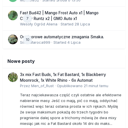
Marcel852
· Started
Środa o 13:50
Fast Bud42 | Mango Frost Auto x1 | Mango
7
Cherry Runtz x2 | GMO Auto x1
Wesoły Ogród Aliena
· Started
28 Lipca
Outdoorowe automatyczne zmagania Smaka.
10
SmakMaroca999
· Started
4 Lipca
Nowe posty
3x mix Fast Buds, 1x Fat Bastard, 1x Blackberry
Moonrock, 1x White Rhino - 6x Automat
Przez
Men_of_Rust
·
Opublikowano
21 minut temu
Teraz najciekawasza część czyli ostatnie ale efektowne
nabieranie masy. Jeść co mają, pić co mają, oddychać
również więc teraz ostania prosta w ich rękach. Myślę
że swoje maksimum pokażą do trzech tygodni bo
pragnienie dalej spore a trichomy mówią że dwa mixy
miesiąc jak nic a Fat Bastard około 14 dni do maks...