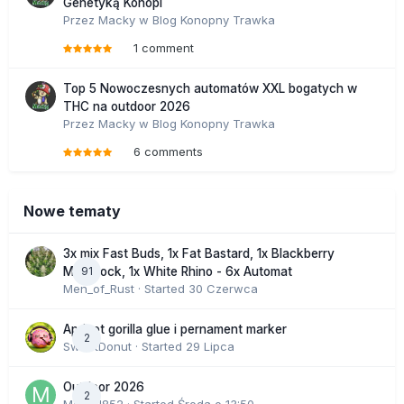
Genetyką Konopi
Przez
Macky
w
Blog Konopny Trawka
1 comment
Top 5 Nowoczesnych automatów XXL bogatych w
THC na outdoor 2026
Przez
Macky
w
Blog Konopny Trawka
6 comments
Nowe tematy
3x mix Fast Buds, 1x Fat Bastard, 1x Blackberry
91
Moonrock, 1x White Rhino - 6x Automat
Men_of_Rust
· Started
30 Czerwca
Apricot gorilla glue i pernament marker
2
SweetDonut
· Started
29 Lipca
Outdoor 2026
2